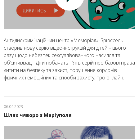
Антидискримінаційний центр «Меморіал»-Брюссель
створив нову серію відео-інструкцій для дітей – цього
разу щодо небезпек сексуалізованного насилля та
об’єктивізації. Діти побачать п’ять серій про базові права
дитити на безпеку та захист, порушення кордонів
фізичних і емоційних та спооби захисту, про онлайн…
06.04.2023
Шлях чяворо з Марiуполя