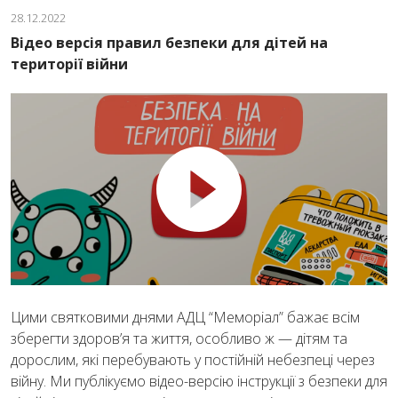
28.12.2022
Відео версія правил безпеки для дітей на
території війни
Цими святковими днями АДЦ “Меморіал” бажає всім
зберегти здоров’я та життя, особливо ж — дітям та
дорослим, які перебувають у постійній небезпеці через
війну. Ми публікуємо відео-версію інструкції з безпеки для