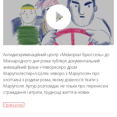
Антидискримінаційний центр «Меморіал-Брюссель» до
Міжнародного дня рома публікує документальний
анімаційний фільм «Чяворескіро дром
Маріуполестир»/«Шлях чяворо з Маріуполя» про
хлопчика з родини рома, якому довелося тікати з
Маріуполя. Артур розповідає не тільки про перенесені
страждання і втрати, труднощі життя в нових…
Права рома