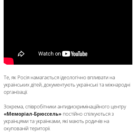
Те, як Росія намагається ідеологічно впливати на
українських дітей, документують українські та міжнародні
організації.
Зокрема, співробітники антидискримінаційного центру
«Меморіал-Брюссель»
постійно спілкуються з
українцями та українками, які мають родичів на
окупованій території.