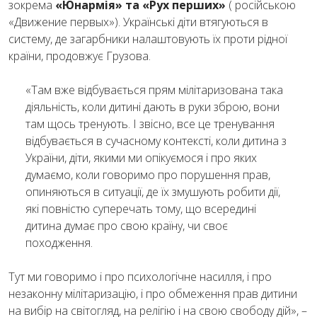
зокрема
«Юнармія» та «Рух перших»
( російською
«Движение первых»). Українські діти втягуються в
систему, де загарбники налаштовують їх проти рідної
країни, продовжує Грузова.
«Там вже відбувається прям мілітаризована така
діяльність, коли дитині дають в руки зброю, вони
там щось тренують. І звісно, все це тренування
відбувається в сучасному контексті, коли дитина з
України, діти, якими ми опікуємося і про яких
думаємо, коли говоримо про порушення прав,
опиняються в ситуації, де їх змушують робити дії,
які повністю суперечать тому, що всередині
дитина думає про свою країну, чи своє
походження.
Тут ми говоримо і про психологічне насилля, і про
незаконну мілітаризацію, і про обмеження прав дитини
на вибір на світогляд, на релігію і на свою свободу дій», –