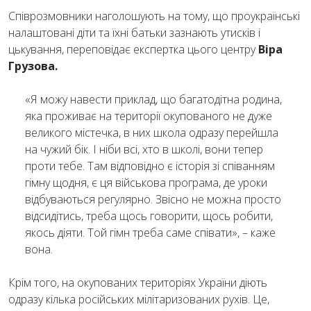
Співрозмовники наголошують на тому, що проукраїнські
налаштовані діти та їхні батьки зазнають утисків і
цькування, переповідає експертка цього центру
Віра
Грузова.
«Я можу навести приклад, що багатодітна родина,
яка проживає на території окупованого не дуже
великого містечка, в них школа одразу перейшла
на чужий бік. І ніби всі, хто в школі, вони тепер
проти тебе. Там відповідно є історія зі співанням
гімну щодня, є ця військова програма, де уроки
відбуваються регулярно. Звісно не можна просто
відсидітись, треба щось говорити, щось робити,
якось діяти. Той гімн треба саме співати», – каже
вона.
Крім того, на окупованих територіях України діють
одразу кілька російських мілітаризованих рухів. Це,