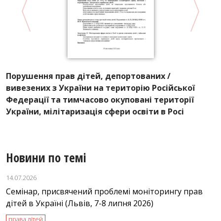
Порушення прав дітей, депортованих /
о
С
вивезених з України на територію Російської
п
Федерації та тимчасово окуповані території
України, мілітаризація сфери освіти в Росі
Новини по темі
14.07.2026
Семінар, присвячений проблемі моніторингу прав
дітей в Україні (Львiв, 7-8 липня 2026)
права дітей