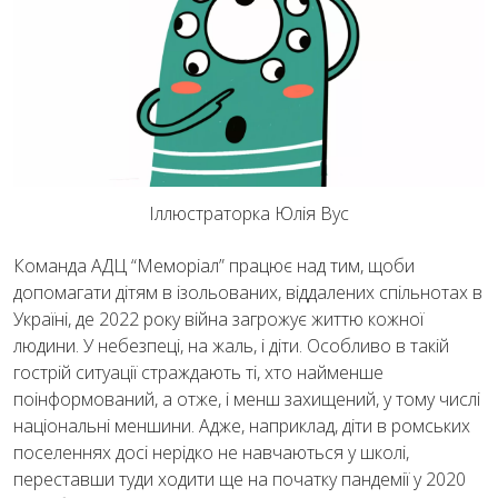
Іллюстраторка Юлія Вус
Команда АДЦ “Меморіал” працює над тим, щоби
допомагати дітям в ізольованих, віддалених спільнотах в
Україні, де 2022 року війна загрожує життю кожної
людини. У небезпеці, на жаль, і діти. Особливо в такій
гострій ситуації страждають ті, хто найменше
поінформований, а отже, і менш захищений, у тому числі
національні меншини. Адже, наприклад, діти в ромських
поселеннях досі нерідко не навчаються у школі,
переставши туди ходити ще на початку пандемії у 2020