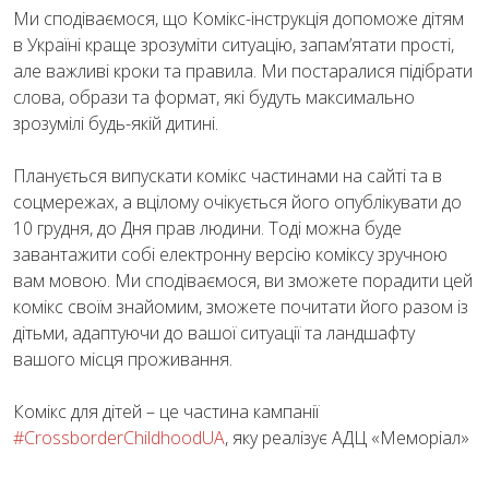
Ми сподіваємося, що Комікс-інструкція допоможе дітям
в Україні краще зрозуміти ситуацію, запам’ятати прості,
але важливі кроки та правила. Ми постаралися підібрати
слова, образи та формат, які будуть максимально
зрозумілі будь-якій дитині.
Планується випускати комікс частинами на сайті та в
соцмережах, а вцілому очікується його опублікувати до
10 грудня, до Дня прав людини. Тоді можна буде
завантажити собі електронну версію коміксу зручною
вам мовою. Ми сподіваємося, ви зможете порадити цей
комікс своїм знайомим, зможете почитати його разом із
дітьми, адаптуючи до вашої ситуації та ландшафту
вашого місця проживання.
Комікс для дітей – це частина кампанії
#CrossborderСhildhoodUA
, яку реалізує АДЦ «Меморіал»