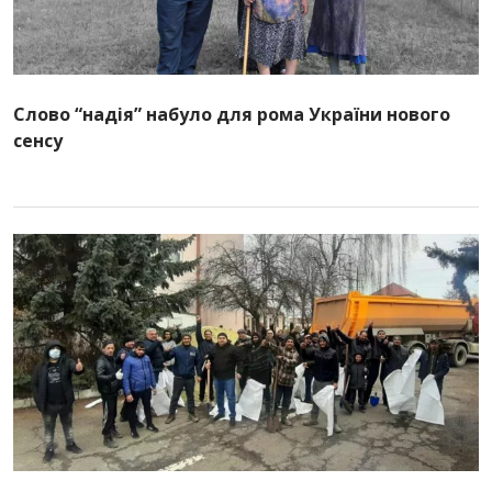
Слово “надія” набуло для ромa України нового
сенсу