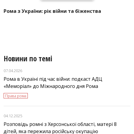
Рома з України: рік війни та біженства
Р
Д
Новини по темі
07.04.2026
Рома в Україні під час війни: подкаст АДЦ
«Меморіал» до Міжнародного дня Рома
Права рома
04.12.2025
Розповідь ромні з Херсонської області, матері 8
дітей, яка пережила російську окупацію