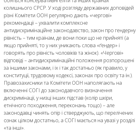
бояться консервативні еліти та інших країнах
колишнього СРСР. У ході розгляду державних доповідей
різні Комітети ООН регулярно дають «чергові»
рекомендації – ухвалити комплексне
антидискримінаційне законодавство, закон про гендерну
рівність – тим країнам, де вони поки що не прийняті (а
якщо прийняті, то у них уникають слова «ґендер» і
говорять про рівність чоловіків та жінок). «Чергові»
відповіді – антидискримінаційні положення розпорошені
за іншими законами, і їх і так достатньо (як правило, у
конституції, трудовому кодексі, законах про освіту та ін.).
Правозахисники та Комітети ООН наполягають на
включенні СОГІ до законодавчого визначення
дискримінації, у низці інших підстав (колір шкіри,
етнічного походження, переконань тощо) – але
законодавці чинять опір і стверджують, що перелічених
ознак цілком достатньо, а СОГІ мається на увазі у розділі
«та інші».