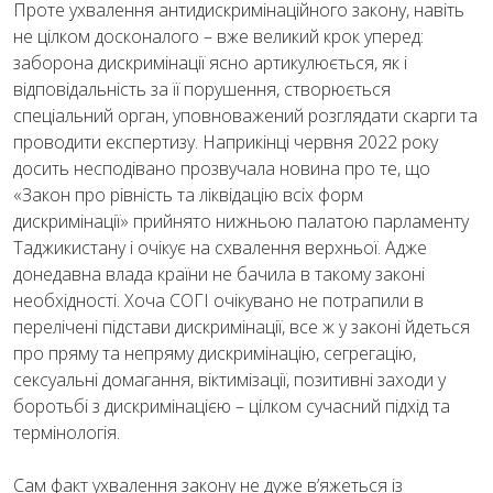
Проте ухвалення антидискримінаційного закону, навіть
не цілком досконалого – вже великий крок уперед:
заборона дискримінації ясно артикулюється, як і
відповідальність за її порушення, створюється
спеціальний орган, уповноважений розглядати скарги та
проводити експертизу. Наприкінці червня 2022 року
досить несподівано прозвучала новина про те, що
«Закон про рівність та ліквідацію всіх форм
дискримінації» прийнято нижньою палатою парламенту
Таджикистану і очікує на схвалення верхньої. Адже
донедавна влада країни не бачила в такому законі
необхідності. Хоча СОГІ очікувано не потрапили в
перелічені підстави дискримінації, все ж у законі йдеться
про пряму та непряму дискримінацію, сегрегацію,
сексуальні домагання, віктимізації, позитивні заходи у
боротьбі з дискримінацією – цілком сучасний підхід та
термінологія.
Сам факт ухвалення закону не дуже в’яжеться із