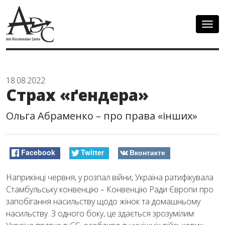
Togg
navig
18.08.2022
Страх «ґендера»
Ольга Абраменко – про права «інших»
Facebook
Twitter
Вконтакте
Наприкінці червня, у розпал війни, Україна ратифікувала
Стамбульську конвенцію – Конвенцію Ради Європи про
запобігання насильству щодо жінок та домашньому
насильству. З одного боку, це здається зрозумілим: