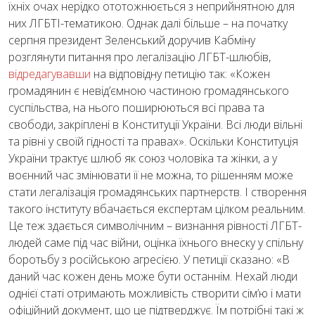
їхніх очах нерідко ототожнюється з неприйнятною для
них ЛГБТІ-тематикою. Однак далі більше – на початку
серпня президент Зеленський доручив Кабміну
розглянути питання про легалізацію ЛГБТ-шлюбів,
відредагувавши
на відповідну петицію так: «Кожен
громадянин є невід’ємною частиною громадянського
суспільства, на нього поширюються всі права та
свободи, закріплені в Конституції України. Всі люди вільні
та рівні у своїй гідності та правах». Оскільки Конституція
України трактує шлюб як союз чоловіка та жінки, а у
воєнний час змінювати її не можна, то рішенням може
стати легалізація громадянських партнерств. І створення
такого інституту вбачається експертам цілком реальним.
Це теж здається символічним – визнання рівності ЛГБТ-
людей саме під час війни, оцінка їхнього внеску у спільну
боротьбу з російською агресією. У петиції сказано: «В
даний час кожен день може бути останнім. Нехай люди
однієї статі отримають можливість створити сім’ю і мати
офіційний документ, що це підтверджує. Їм потрібні такі ж