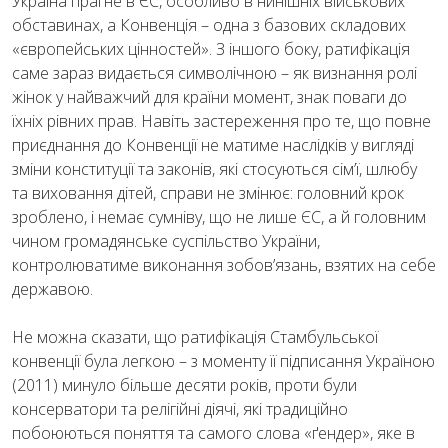
Україна прагне в ЄС, особливо в нинішніх військових
обставинах, а Конвенція – одна з базових складових
«європейських цінностей». З іншого боку, ратифікація
саме зараз видається символічною – як визнання ролі
жінок у найважчий для країни момент, знак поваги до
їхніх рівних прав. Навіть застереження про те, що повне
приєднання до Конвенції не матиме наслідків у вигляді
зміни конституції та законів, які стосуються сім’ї, шлюбу
та виховання дітей, справи не змінює: головний крок
зроблено, і немає сумніву, що не лише ЄС, а й головним
чином громадянське суспільство України,
контролюватиме виконання зобов’язань, взятих на себе
державою.
Не можна сказати, що ратифікація Стамбульської
конвенції була легкою – з моменту її підписання Україною
(2011) минуло більше десяти років, проти були
консерватори та релігійні діячі, які традиційно
побоюються поняття та самого слова «ґендер», яке в