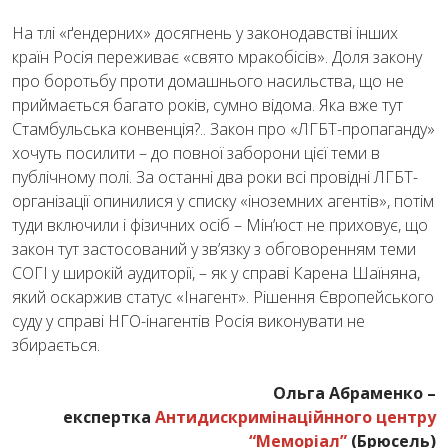
На тлі «ґендерних» досягнень у законодавстві інших
країн Росія переживає «свято мракобісів». Доля закону
про боротьбу проти домашнього насильства, що не
приймається багато років, сумно відома. Яка вже тут
Стамбульська конвенція?.. Закон про «ЛГБТ-пропаганду»
хочуть посилити – до повної заборони цієї теми в
публічному полі. За останні два роки всі провідні ЛГБТ-
організації опинилися у списку «іноземних агентів», потім
туди включили і фізичних осіб – Мін’юст не приховує, що
закон тут застосований у зв’язку з обговоренням теми
СОГІ у широкій аудиторії, – як у справі Карена Шаїняна,
який оскаржив статус «Інагент». Рішення Європейського
суду у справі НГО-інагентів Росія виконувати не
збирається.
Ольга Абраменко –
експертка
Антидискримінаційнного центру
“Меморіал”
(Брюсель)