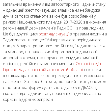
загальним враженням від авторитарного Таджикистану
– однак цей жест показує, що владі країни небайдужа
думка світової спільноти: закон був розроблений у
рамках Національного плану дій 2017-2020 з виконання
рекомендацій держав-членів Ради ООН з прав людини.
Це був другий цикл
розгляду ситуації
з правами людини в
Таджикистані в процесі Універсального періодичного
огляду. А зараз триває вже третій цикл, і таджикистанські
та міжнародні правозахисні організації подали нові
доповіді: зокрема, там порушено тему дискримінації
етнічних, релігійних та мовних меншин.
Останні події в
Гірничо-Бадахшанській автономній області
показали,
що влада країни посилює переслідування памирського
населення. Хотілося б вірити, що новий закон допоможе
створити платформу суспільного діалогу в ДБАО, від
якого влада Таджикистану практично відмовилася на
користь відкритих репресій.