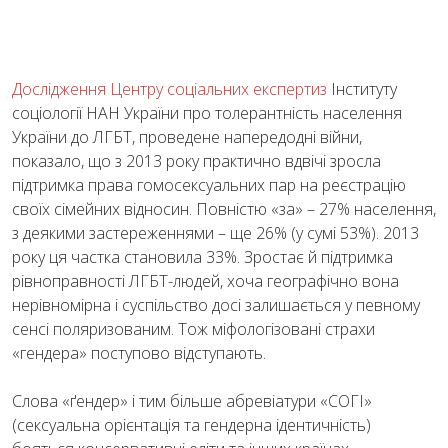
Дослідження Центру соціальних експертиз
Інституту
соціології НАН України про толерантність населення
України до ЛГБТ, проведене напередодні війни,
показало, що з 2013 року практично вдвічі зросла
підтримка права гомосексуальних пар на реєстрацію
своїх сімейних відносин. Повністю «за» – 27% населення,
з деякими застереженнями – ще 26% (у сумі 53%). 2013
року ця частка становила 33%. Зростає й підтримка
рівноправності ЛГБТ-людей, хоча географічно вона
нерівномірна і суспільство досі залишається у певному
сенсі поляризованим. Тож міфологізовані страхи
«гендера» поступово відступають.
Слова «ґендер» і тим більше абревіатури «СОГІ»
(сексуальна орієнтація та гендерна ідентичність)