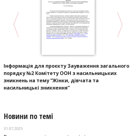
ю
Інформація для проєкту Зауваження загального
Ж
порядку №2 Комітету ООН з насильницьких
д
зникнень на тему “Жінки, дівчата та
насильницькі зникнення”
Новини по темі
31.07.2025