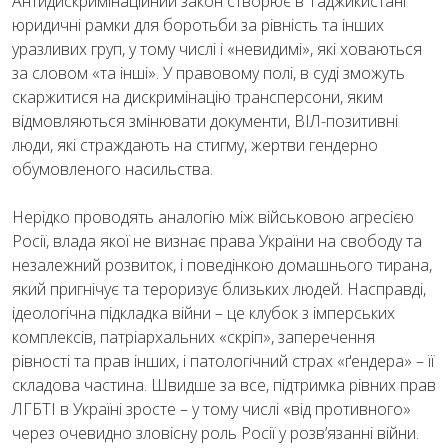
Антидискримінаційний закон створює в Таджикистані
юридичні рамки для боротьби за рівність та інших
уразливих груп, у тому числі і «невидимі», які ховаються
за словом «та інші». У правовому полі, в суді зможуть
скаржитися на дискримінацію трансперсони, яким
відмовляються змінювати документи, ВІЛ-позитивні
люди, які страждають на стигму, жертви гендерно
обумовленого насильства.
Нерідко проводять аналогію між військовою агресією
Росії, влада якої не визнає права України на свободу та
незалежний розвиток, і поведінкою домашнього тирана,
який пригнічує та тероризує близьких людей. Насправді,
ідеологічна підкладка війни – це клубок з імперських
комплексів, патріархальних «скріп», заперечення
рівності та прав інших, і патологічний страх «ґендера» – її
складова частина. Швидше за все, підтримка рівних прав
ЛГБТІ в Україні зросте – у тому числі «від противного»
через очевидно зловісну роль Росії у розв’язанні війни.