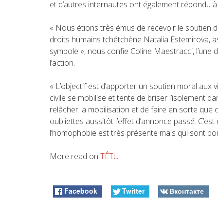
et d’autres internautes ont également répondu à l
« Nous étions très émus de recevoir le soutien d
droits humains tchétchène Natalia Estemirova, a
symbole », nous confie Coline Maestracci, l’une d
l’action.
« L’objectif est d’apporter un soutien moral aux 
civile se mobilise et tente de briser l’isolement dan
relâcher la mobilisation et de faire en sorte qu
oubliettes aussitôt l’effet d’annonce passé. C’es
l’homophobie est très présente mais qui sont p
More read on
TÊTU
Facebook
Twitter
Вконтакте