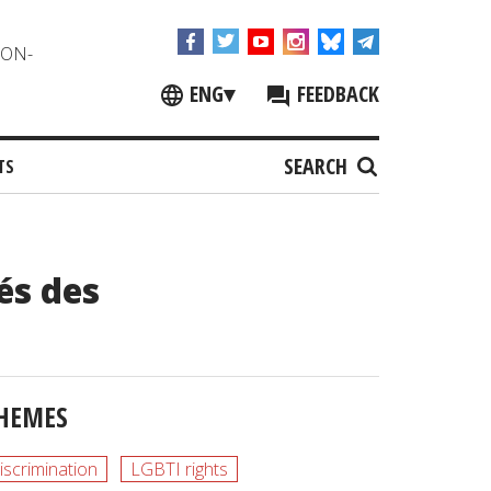
NON-
ENG
▾
FEEDBACK
SEARCH
TS
és des
HEMES
iscrimination
LGBTI rights