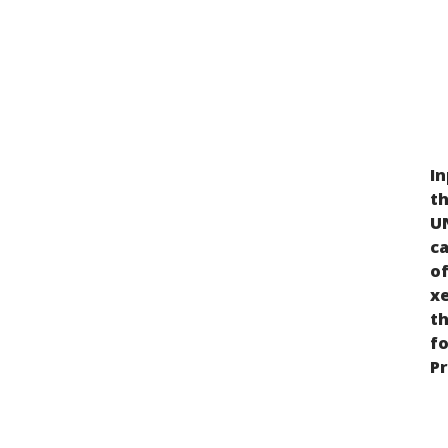
In
Discrimination and Persecution of the
th
Crimean Tatar People in 2014-2021
UN
ca
of
xe
t
fo
P