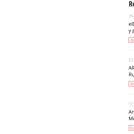
R
15
el
y 
di
27
AR
Ru
di
17
An
Me
bu