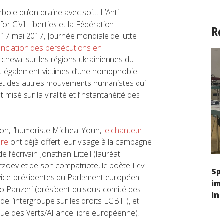
ymbole qu’on draine avec soi… L’Anti-
r Civil Liberties et la Fédération
R
e 17 mai 2017, Journée mondiale de lutte
ciation des persécutions en
cheval sur les régions ukrainiennes du
t également victimes d’une homophobie
 et des autres mouvements humanistes qui
misé sur la viralité et l’instantanéité des
n, l’humoriste Micheal Youn,
le chanteur
ure
ont déjà offert leur visage à la campagne
 l’écrivain Jonathan Littell (lauréat
rzoev et de son compatriote, le poète Lev
S
s vice-présidentes du Parlement européen
im
nio Panzeri (président du sous-comité des
in
e l’intergroupe sur les droits LGBTI), et
que des Verts/Alliance libre européenne),