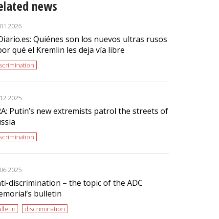
elated news
.01.2026
Diario.es: Quiénes son los nuevos ultras rusos
por qué el Kremlin les deja vía libre
scrimination
.12.2025
A: Putin’s new extremists patrol the streets of
ssia
scrimination
.06.2025
ti-discrimination – the topic of the ADC
morial’s bulletin
lletin
discrimination