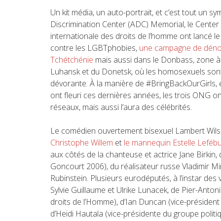
Un kit média, un auto-portrait, et c’est tout un s
Discrimination Center (ADC) Memorial, le Center fo
internationale des droits de l’homme ont lancé l
contre les LGBTphobies,
une campagne de dénon
Tchétchénie
mais aussi dans le Donbass, zone à 
Luhansk et du Donetsk, où les homosexuels son
dévorante. À la manière de #BringBackOurGirls,
ont fleuri ces dernières années, les trois ONG ont 
réseaux, mais aussi l’aura des célébrités.
Le comédien ouvertement bisexuel Lambert Wilso
Christophe Willem
et
le mannequin Estelle Leféb
aux côtés de la chanteuse et actrice Jane Birkin, de
Goncourt 2006), du réalisateur russe Vladimir Mi
Rubinstein. Plusieurs eurodéputés, à l’instar de
Sylvie Guillaume et Ulrike Lunacek, de Pier-Anto
droits de l’Homme), d’Ian Duncan (vice-président d
d’Heidi Hautala (vice-présidente du groupe politi