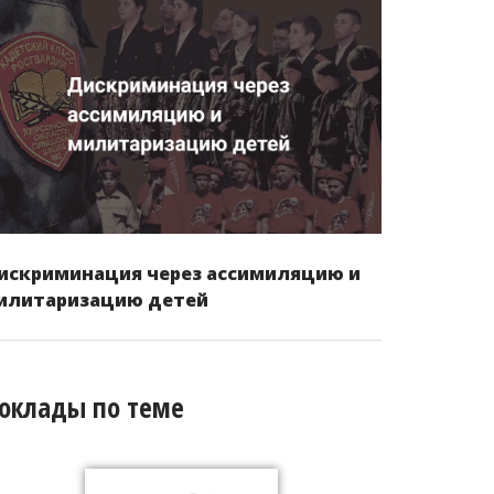
искриминация через ассимиляцию и
илитаризацию детей
оклады по теме