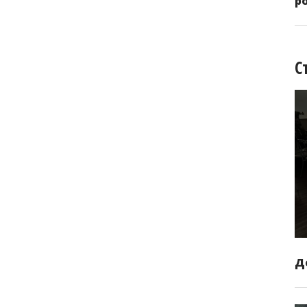
р
С
Д