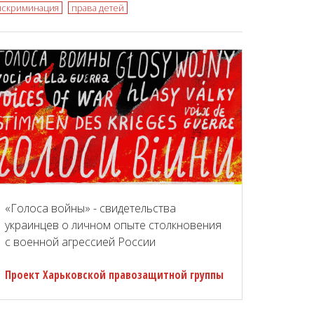
искриминация
права детей
«Голоса войны» - свидетельства
украинцев о личном опыте столкновения
с военной агрессией России
Проект Харьковской правозащитной группы