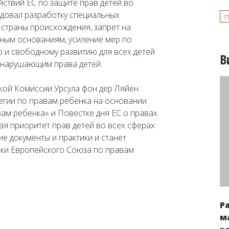
ствий ЕС по защите прав детей во
довал разработку специальных
п
 страны происхождения, запрет на
ным основаниям, усиление мер по
 и свободному развитию для всех детей
В
, нарушающим права детей.
кой Комиссии Урсула фон дер Ляйен
егии по правам ребенка на основании
вам ребенка» и Повестке дня ЕС о правах
ая приоритет прав детей во всех сферах
е документы и практики и станет
ики Европейского Союза по правам
Р
м