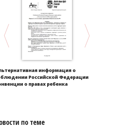
льтернативная информация о
Положение 
облюдении Российской Федерации
Европы пос
онвенции о правах ребенка
овости по теме