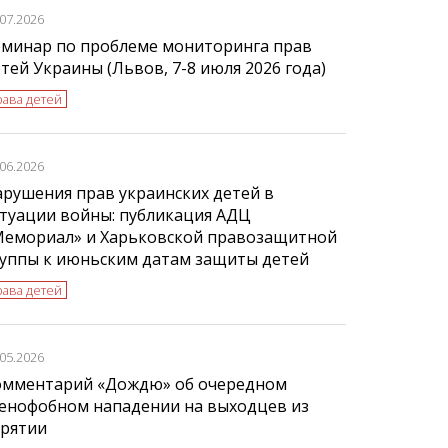
.07.2026
еминар по проблеме мониторинга прав
тей Украины (Львов, 7-8 июля 2026 года)
рава детей
.06.2026
рушения прав украинских детей в
туации войны: публикация АДЦ
Мемориал» и Харьковской правозащитной
руппы к июньским датам защиты детей
рава детей
.05.2026
омментарий «Дождю» об очередном
сенофобном нападении на выходцев из
урятии