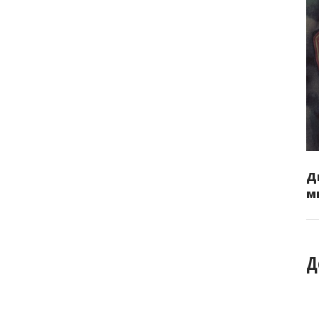
Д
м
Д