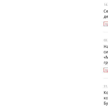
14
С
де
п
03
На
си
«
г
п
31
К
к
Б