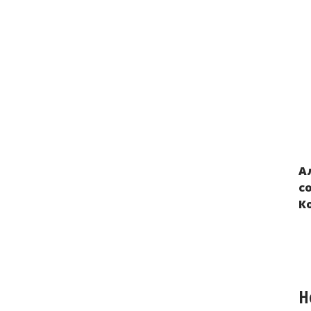
А
Нарушения прав детей из Украины,
с
вывезенных в Россию и Беларусь в
К
результате российской военной
агрессии
Н