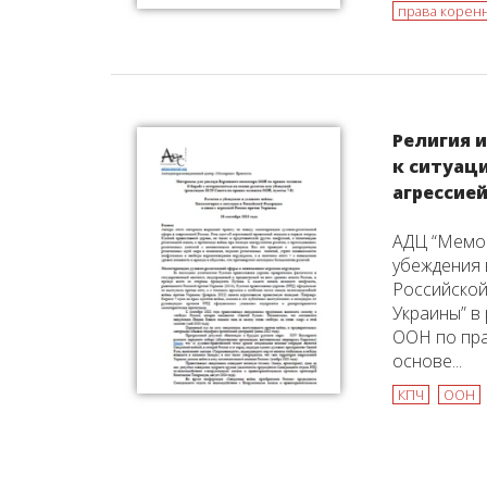
права корен
Религия 
к ситуаци
агрессие
АДЦ “Мемор
убеждения 
Российской
Украины” в
ООН по пра
основе...
КПЧ
ООН