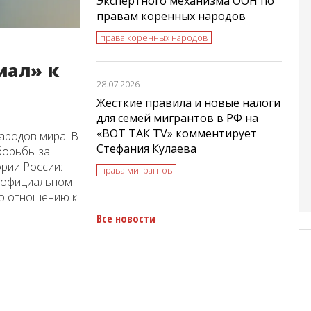
Экспертного механизма ООН по
правам коренных народов
права коренных народов
иал» к
28.07.2026
Жесткие правила и новые налоги
для семей мигрантов в РФ на
«ВОТ ТАК TV» комментирует
ародов мира. В
Стефания Кулаева
борьбы за
рии России:
права мигрантов
б официальном
по отношению к
Все новости