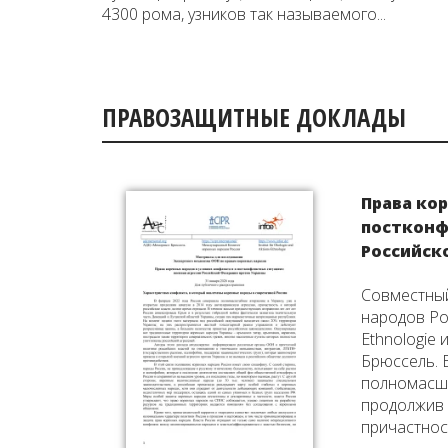
4300 рома, узников так называемого...
ПРАВОЗАЩИТНЫЕ ДОКЛАДЫ
Права ко
постконф
Российск
Совместный
народов Рос
Ethnologie
Брюссель. 
полномасшт
продолжив 
причастност