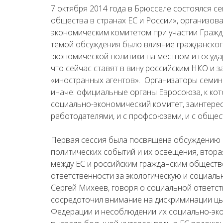
7 октября 2014 года в Брюсселе состоялся с
общества в странах ЕС и России», организо
экономическим комитетом при участии Гражд
темой обсуждения было влияние гражданског
экономической политики на местном и госуда
что сейчас ставят в вину российским НКО и з
«иностранных агентов».
Организаторы семина
иначе: официальные органы Евросоюза, к ко
социально-экономический комитет, заинтерес
работодателями, и с профсоюзами, и с обще
Первая сессия была посвящена обсуждению 
политических событий и их освещения, втор
между ЕС и российским гражданским обществ
ответственности за экологическую и социал
Сергей Михеев, говоря о социальной ответст
сосредоточил внимание на дискриминации цы
Федерации и несоблюдении их социально-эко