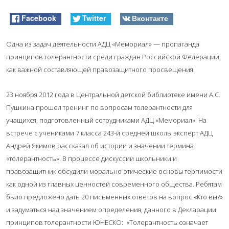
Facebook
Twitter
Вконтакте
Одна из задач деятельности АДЦ «Мемориал» — пропаганда
принципов толерантности среди граждан Российской Федерации,
как важной составляющей правозащитного просвещения.
23 ноября 2012 года в Центральной детской библиотеке имени А.С.
Пушкина прошел тренинг по вопросам толерантности для
учащихся, подготовленный сотрудниками АДЦ «Мемориал». На
встрече с учениками 7 класса 243-й средней школы эксперт АДЦ
Андрей Якимов рассказал об истории и значении термина
«толерантность».
В процессе дискуссии школьники и
правозащитник обсудили морально-этические основы терпимости
как одной из главных ценностей современного общества. Ребятам
было предложено дать 20 письменных ответов на вопрос «Кто вы?»
и задуматься над значением определения, данного в Декларации
принципов толерантности ЮНЕСКО: «Толерантность означает