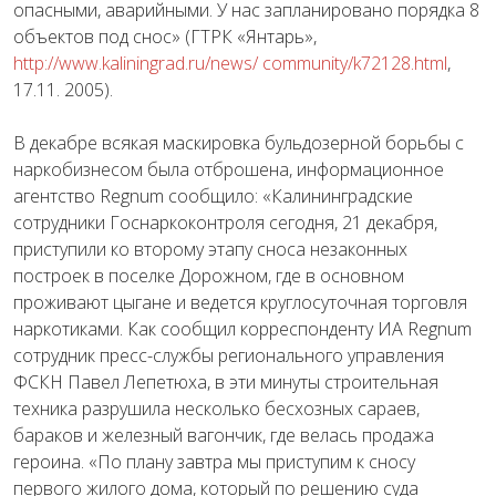
опасными, аварийными. У нас запланировано порядка 8
объектов под снос» (ГТРК «Янтарь»,
http://www.kaliningrad.ru/news/ community/k72128.html
,
17.11. 2005).
В декабре всякая маскировка бульдозерной борьбы с
наркобизнесом была отброшена, информационное
агентство Regnum сообщило: «Калининградские
сотрудники Госнаркоконтроля сегодня, 21 декабря,
приступили ко второму этапу сноса незаконных
построек в поселке Дорожном, где в основном
проживают цыгане и ведется круглосуточная торговля
наркотиками. Как сообщил корреспонденту ИА Regnum
сотрудник пресс-службы регионального управления
ФСКН Павел Лепетюха, в эти минуты строительная
техника разрушила несколько бесхозных сараев,
бараков и железный вагончик, где велась продажа
героина. «По плану завтра мы приступим к сносу
первого жилого дома, который по решению суда