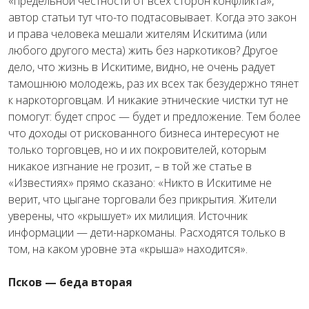
«предельной честности от всех сторон конфликта»,
автор статьи тут что-то подтасовывает. Когда это закон
и права человека мешали жителям Искитима (или
любого другого места) жить без наркотиков? Другое
дело, что жизнь в Искитиме, видно, не очень радует
тамошнюю молодежь, раз их всех так безудержно тянет
к наркоторговцам. И никакие этнические чистки тут не
помогут: будет спрос — будет и предложение. Тем более
что доходы от рискованного бизнеса интересуют не
только торговцев, но и их покровителей, которым
никакое изгнание не грозит, – в той же статье в
«Известиях» прямо сказано: «Никто в Искитиме не
верит, что цыгане торговали без прикрытия. Жители
уверены, что «крышует» их милиция. Источник
информации — дети-наркоманы. Расходятся только в
том, на каком уровне эта «крыша» находится».
Псков — беда вторая