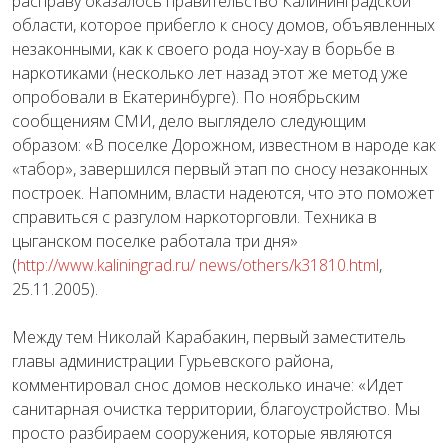
расправу оказалось правительство Калининградской
области, которое прибегло к сносу домов, объявленных
незаконными, как к своего рода ноу-хау в борьбе в
наркотиками (несколько лет назад этот же метод уже
опробовали в Екатеринбурге). По ноябрьским
сообщениям СМИ, дело выглядело следующим
образом: «В поселке Дорожном, известном в народе как
«табор», завершился первый этап по сносу незаконных
построек. Напомним, власти надеются, что это поможет
справиться с разгулом наркоторговли. Техника в
цыганском поселке работала три дня»
(
http://www.kaliningrad.ru/ news/others/k31810.html
,
25.11.2005).
Между тем Николай Карабакин, первый заместитель
главы администрации Гурьевского района,
комментировал снос домов несколько иначе: «Идет
санитарная очистка территории, благоустройство. Мы
просто разбираем сооружения, которые являются