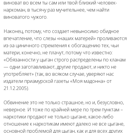
виноват во всем ты сам или твой близкий человек-
наркоман, в тысячу раз мучительнее, чем найти
виноватого чужого.
Наконец, потому, что создает невыносимо обидное
впечатление, что слезы «наших матерей» проливаются
из-за циничного стремления к обогащению тех, чьи
матери, конечно, не плачут, потому что известно:
«Обязанности у цыган строго распределены по кланам
— одни заготавливают, другие продают, и никто не
употребляет» (так, во всяком случае, уверяют нас
издатели приамурской газеты «Моя мадонна» от
21.12.2005).
Обвинение это не только страшное, но и, безусловно,
неверное. И тоже по крайней мере по трем пунктам –
наркотики продают не только цыгане, какое-либо
отношение к наркотикам имеют далеко не все цыгане,
основной проблемой для цыган, как и для всех других