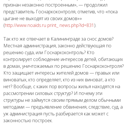
признан незаконно построенным», — продолжил
представитель Госнаркоконтроля, отметив, что «пока
цыгане не выходят из своих домов»»
(
http://www.noaids.ru print_ news.php?id=831
).
Так кто же отвечает в Калининграде за снос домов?
Местная администрация, законно действующая по
решению суда, или Госнаркоконтроль? Кто
контролирует соблюдение интересов детей, обитающих
в домах, уничтожаемых по решению Госнаркоконтроля?
Кто защищает интересы жителей домов — правых или
виноватых, кто определяет, кто из них виноват, а кто
нет? Вообще, с каких пор вопросы жилья находятся на
рассмотрении силовых структур? И почему эти
структуры не займутся своим прямым делом обычными
методами — предъявление обвинения, следствие, суд, а
уж администрация пусть разбирается как может с
законностью построек.