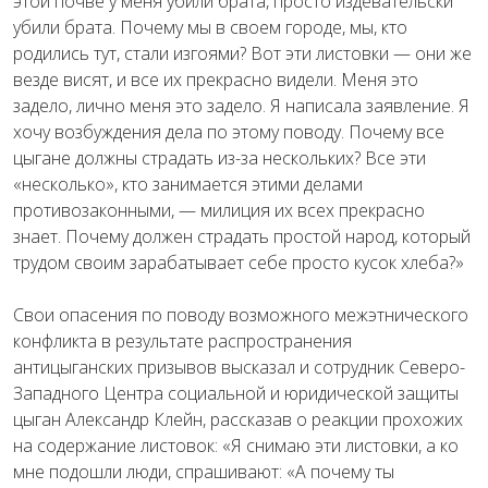
этой почве у меня убили брата, просто издевательски
убили брата. Почему мы в своем городе, мы, кто
родились тут, стали изгоями? Вот эти листовки — они же
везде висят, и все их прекрасно видели. Меня это
задело, лично меня это задело. Я написала заявление. Я
хочу возбуждения дела по этому поводу. Почему все
цыгане должны страдать из-за нескольких? Все эти
«несколько», кто занимается этими делами
противозаконными, — милиция их всех прекрасно
знает. Почему должен страдать простой народ, который
трудом своим зарабатывает себе просто кусок хлеба?»
Свои опасения по поводу возможного межэтнического
конфликта в результате распространения
антицыганских призывов высказал и сотрудник Северо-
Западного Центра социальной и юридической защиты
цыган Александр Клейн, рассказав о реакции прохожих
на содержание листовок: «Я снимаю эти листовки, а ко
мне подошли люди, спрашивают: «А почему ты