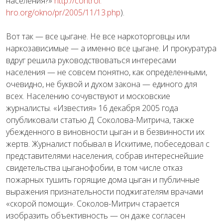
населения?»
http://control.
hro.org/okno/pr/2005/11/13.php
).
Вот так — все цыгане. Не все наркоторговцы или
наркозависимые — а именно все цыгане. И прокуратура
вдруг решила руководствоваться интересами
населения — не совсем понятно, как определенными,
очевидно, не буквой и духом закона — единого для
всех. Населению сочувствуют и московские
журналисты. «Известия» 16 декабря 2005 года
опубликовали статью Д. Соколова-Митрича, также
убежденного в виновности цыган и в безвинности их
жертв. Журналист побывал в Искитиме, побеседовал с
представителями населения, собрав интереснейшие
свидетельства цыганофобии, в том числе отказ
пожарных тушить горящие дома цыган и публичные
выражения признательности поджигателям врачами
«скорой помощи». Соколов-Митрич старается
изобразить объективность — он даже согласен