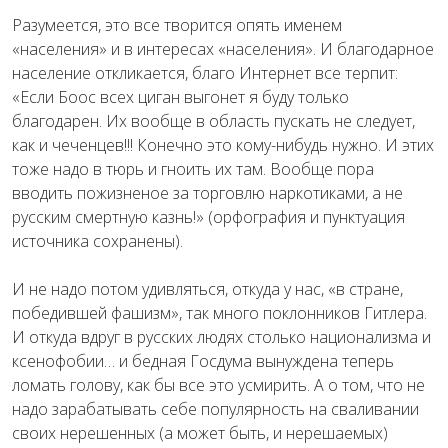
Разумеется, это все творится опять именем
«населения» и в интересах «населения». И благодарное
население откликается, благо Интернет все терпит:
«Если Боос всех циган выгонет я буду только
благодарен. Их вообще в область пускать не следует,
как и чеченцев!!! Конечно это кому-нибудь нужно. И этих
тоже надо в тюрь и гноить их там. Вообще пора
вводить пожизненое за торговлю наркотиками, а не
русским смертную казнь!» (орфография и пунктуация
источника сохранены).
И не надо потом удивляться, откуда у нас, «в стране,
победившей фашизм», так много поклонников Гитлера.
И откуда вдруг в русских людях столько национализма и
ксенофобии… и бедная Госдума вынуждена теперь
ломать голову, как бы все это усмирить. А о том, что не
надо зарабатывать себе популярность на сваливании
своих нерешенных (а может быть, и нерешаемых)