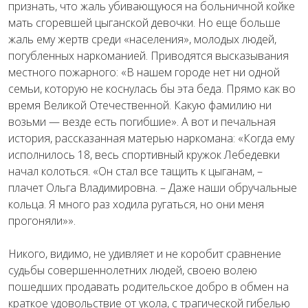
признать, что жаль убивающуюся на больничной койке
мать сгоревшей цыганской девочки. Но еще больше
жаль ему жертв среди «населения», молодых людей,
погубленных наркоманией. Приводятся высказывания
местного пожарного: «В нашем городе нет ни одной
семьи, которую не коснулась бы эта беда. Прямо как во
время Великой Отечественной. Какую фамилию ни
возьми — везде есть погибшие». А вот и печальная
история, рассказанная матерью наркомана: «Когда ему
исполнилось 18, весь спортивный кружок Лебедевки
начал колоться. «Он стал все тащить к цыганам, –
плачет Ольга Владимировна. – Даже наши обручальные
кольца. Я много раз ходила ругаться, но они меня
прогоняли»».
Никого, видимо, не удивляет и не коробит сравнение
судьбы совершеннолетних людей, своею волею
пошедших продавать родительское добро в обмен на
краткое удовольствие от укола, с трагической гибелью