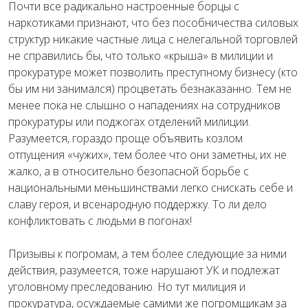
Почти все радикально настроенные борцы с
наркотиками признают, что без пособничества силовых
структур никакие частные лица с нелегальной торговлей
не справились бы, что только «крыша» в милиции и
прокуратуре может позволить преступному бизнесу (кто
бы им ни занимался) процветать безнаказанно. Тем не
менее пока не слышно о нападениях на сотрудников
прокуратуры или поджогах отделений милиции.
Разумеется, гораздо проще объявить козлом
отпущения «чужих», тем более что они заметны, их не
жалко, а в относительно безопасной борьбе с
национальными меньшинствами легко снискать себе и
славу героя, и всенародную поддержку. То ли дело
конфликтовать с людьми в погонах!
Призывы к погромам, а тем более следующие за ними
действия, разумеется, тоже нарушают УК и подлежат
уголовному преследованию. Но тут милиция и
прокуратура, осуждаемые самими же погромщикам за