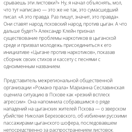
срываешь эти листовки?» Ну, я начал объяснять, мол,
что тут написано — это же не так, это сумасшедший
писал. «А это правда. Раз пишут, значит, это правда».
Они ставят народ, псковский народ, против цыган. А что
дальше будет?» Александр Клейн признал
существование проблемы наркотиков в цыганской
среде и призвал молодежь присоединиться к его
инициативе «Цыгане против наркотиков», показав
сборник своих стихов и кассету с песнями с
одноименным названием.
Представитель межрегиональной общественной
организации «Романэ прала» Марианна Сеславинская
оценила ситуацию в Пскове как «резкий всплеск
агрессии». Она напомнила собравшимся о ряде
нападений на цыганских жителей Пскова — о зверском
убийстве Николая Березовского, об избиении русскими
пассажирами цыганского шофера, последовавшем
непосредственно за распространением листовок.