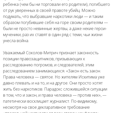
ребенка (чем бы ни торговали его родители), погибшего
от рук уверенных в своей правоте убийц. Можно
подумать, что выбравшие наркотики люди — и таким
образом погубившие себя на горе своим родителям —
были не просто невинные жертвы, а даже некие герои-
мученики, раз их ставят в один ряд с теми, чьи жизни
унесла война.
Уважаемый Соколов-Митрич признает законность
позиции правозащитников, призывающих к
расследованию погромов, и следователей, этим
расследованием занимающихся. «Закон есть закон.
Права человека — святое. Но жителям Искитима уже
давно плевать и на то, и на другое. Они просто хотят
жить без наркотиков. Парадокс сложившейся ситуации
в том, что и закон, и права человека — против них», —
патетически восклицает журналист. По-видимому,
несмотря на свое декларативное требование