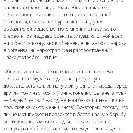
России цыганские жители испытали на себе агрессию
расистов, откровенную враждебность властей,
неготовность милиции защитить их от грозящей
опасности, нежелание журналистов и других
выразителей общественного мнения отказаться от
стереотипов и здраво оценить ситуацию. Виной всех
этих бед стало огульное обвинение цыганского народа
в организации наркотрафика и распространении
наркоупотребления в РФ.
Обвинение страшное во многих отношениях. Во-
первых, потому, что создает не требующую
доказательств коллективную вину одного народа перед
другим: «они нас губят» («они», конечно, цыгане, а «мы»
— бедный русский народ, вечная беззащитная жертва
происков каких-то меньшинств). Во-вторых, потому, что
лично мотивирует и вовлекает в беспощадную борьбу
«с ними» очень многих людей — тех, кого лично
коснулась проблема наркомании. Ведь признать, что