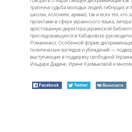
говорить о нарастающей дискриминации как 
трагична судьба молодых людей, гибнущих и 
школах, колониях, армии), так и всех тех, кт
проектами в сфере украинского языка, литер
арестованную директора украинской библио
преследовавшуюся в Хабаровске руководител
Романенко). Особенной форме дискриминаци
политических взглядов и убеждений — подвер
выступающие в поддержку свободной Украины
Ильдаре Дадине, Ирине Калмыковой и многих 
Facebook
Twitter
Вконтакте