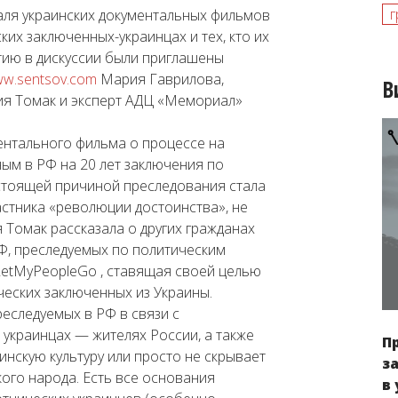
г
аля украинских документальных фильмов
ких заключенных-украинцах и тех, кто их
тию в дискуссии были приглашены
w.sentsov.com
Мария Гаврилова,
В
я Томак и эксперт АДЦ «Мемориал»
нтального фильма о процессе на
м в РФ на 20 лет заключения по
стоящей причиной преследования стала
стника «революции достоинства», не
Томак рассказала о других гражданах
Ф, преследуемых по политическим
etMyPeopleGo , ставящая своей целью
еских заключенных из Украины.
реследуемых в РФ в связи с
украинцах — жителях России, а также
П
аинскую культуру или просто не скрывает
з
кого народа. Есть все основания
в