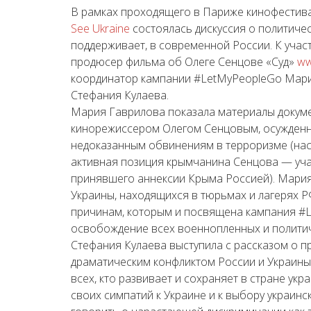
В рамках проходящего в Париже кинофестив
See Ukraine
состоялась дискуссия о политичес
поддерживает, в современной России. К учас
продюсер фильма об Олеге Сенцове «Суд»
ww
координатор кампании #LetMyPeopleGo Мари
Стефания Кулаева.
Мария Гаврилова показала материалы докуме
кинорежиссером Олегом Сенцовым, осужденны
недоказанным обвинениям в терроризме (на
активная позиция крымчанина Сенцова — уча
принявшего аннексии Крыма Россией). Мария 
Украины, находящихся в тюрьмах и лагерях Р
причинам, которым и посвящена кампания #L
освобождение всех военнопленных и политич
Стефания Кулаева выступила с рассказом о п
драматическим конфликтом России и Украины 
всех, кто развивает и сохраняет в стране укр
своих симпатий к Украине и к выбору украинс