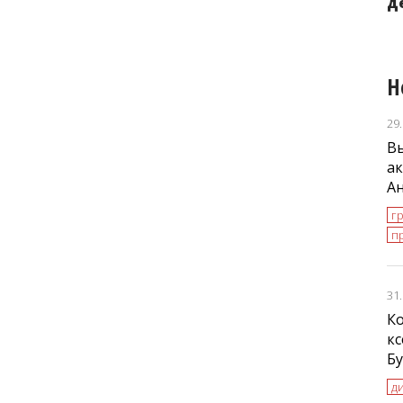
д
Н
29
В
ак
А
г
п
31
К
к
Б
д