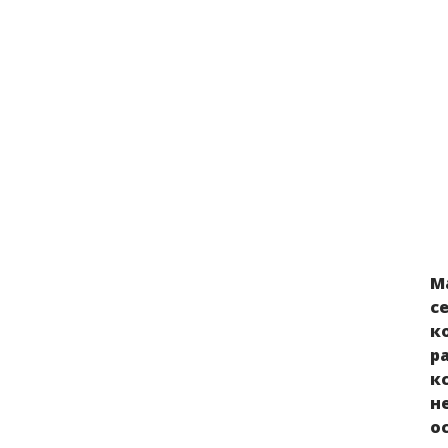
М
Защита от дискриминации: опыт
с
успешных судебных дел
к
р
к
н
о