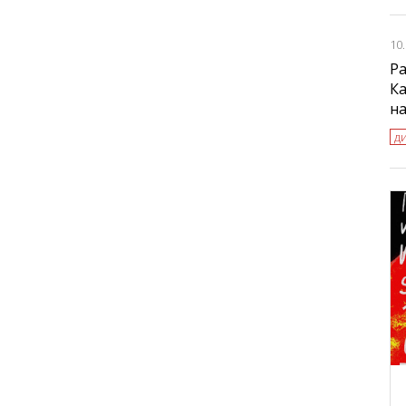
10
Ра
Ка
н
д