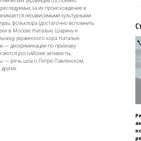
этнических украинцев (особенно
преследуемых за их происхождение в
о занимается независимыми культурными
атуры, фольклора (достаточно вспомнить
С
теки в Москве Наталью Шарину и
ьницу украинского хора Наталью
и — дискриминации по признаку
гаются российские активисты,
, — речь шла о Петре Павленском,
других.
Р
а
к
р