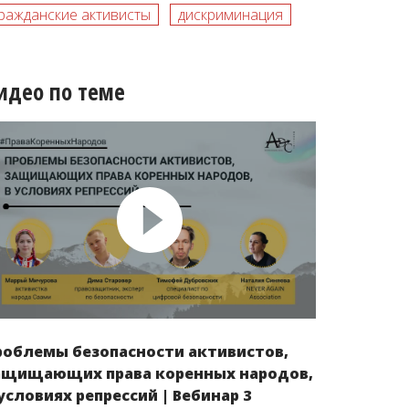
ражданские активисты
дискриминация
идео по теме
роблемы безопасности активистов,
ащищающих права коренных народов,
 условиях репрессий | Вебинар 3