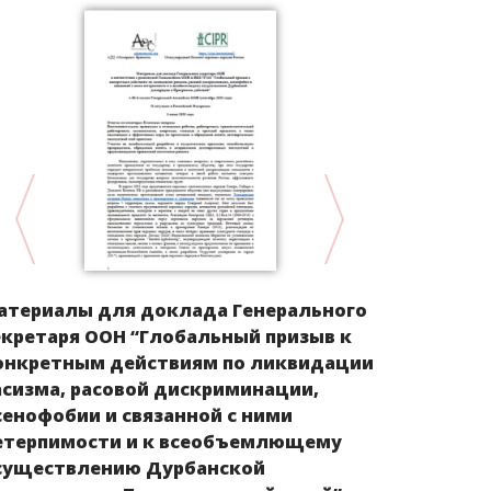
атериалы для доклада Генерального
Дискримин
екретаря ООН “Глобальный призыв к
представи
онкретным действиям по ликвидации
народа в 201
асизма, расовой дискриминации,
сенофобии и связанной с ними
етерпимости и к всеобъемлющему
существлению Дурбанской