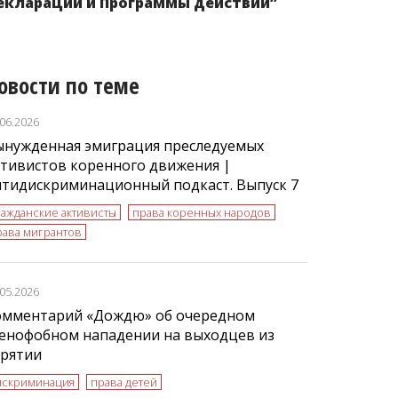
екларации и Программы действий”
овости по теме
.06.2026
ынужденная эмиграция преследуемых
тивистов коренного движения |
нтидискриминационный подкаст. Выпуск 7
ражданские активисты
права коренных народов
рава мигрантов
.05.2026
омментарий «Дождю» об очередном
сенофобном нападении на выходцев из
урятии
искриминация
права детей