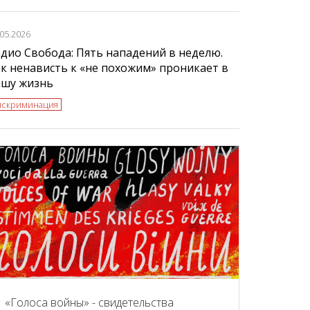
.05.2026
дио Свобода: Пять нападений в неделю.
к ненависть к «не похожим» проникает в
ашу жизнь
искриминация
«Голоса войны» - свидетельства