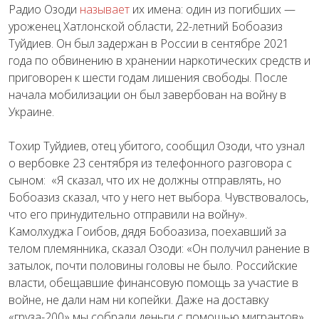
Радио Озоди
называет
их имена: один из погибших —
уроженец Хатлонской области, 22-летний Бобоазиз
Туйдиев. Он был задержан в России в сентябре 2021
года по обвинению в хранении наркотических средств и
приговорен к шести годам лишения свободы. После
начала мобилизации он был завербован на войну в
Украине.
Тохир Туйдиев, отец убитого, сообщил Озоди, что узнал
о вербовке 23 сентября из телефонного разговора с
сыном: «Я сказал, что их не должны отправлять, но
Бобоазиз сказал, что у него нет выбора. Чувствовалось,
что его принудительно отправили на войну».
Камолхуджа Гоибов, дядя Бобоазиза, поехавший за
телом племянника, сказал Озоди: «Он получил ранение в
затылок, почти половины головы не было. Российские
власти, обещавшие финансовую помощь за участие в
войне, не дали нам ни копейки. Даже на доставку
«груза-200» мы собрали деньги с помощью мигрантов»,