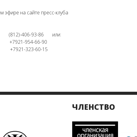
м эфире на сайте пресс-клуба
у (812)-406-93-86 или:
 +7921-954-66-90
 +7921-323-60-15
ЧЛЕНСТВО