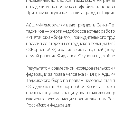
письменных договоров. Таджикские мигранты
нападениям на почве ксенофобии, становятс
При этом консульская зашита граждан Таджик
АДЦ <<Мемориал>> ведет ряд дел в Санкт-Пе
таджиков — жертв недобросовестных работо
<<Пятачок-амбифия>>), принудительного труд
насилия со стороны сотрудников полиции (из
<<Народный>>) и расистских нападений (пол
случай ранения Фирдавса Юсупова в декабре 
Результатом совместной исследовательской
федерации за права человека (FIDH) и АДЦ 
Таджикского бюро по правам человека стал 
<<Таджикистан: Экспорт рабочей силы — како
призывают усилить защиту прав таджикских т
ключевые рекомендации правительствам Рес
Российской Федерации.