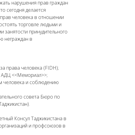
жать нарушения прав граждан
то сегодня делается
 прав человека в отношении
остоять торговле людьми и
ми занятости принудительного
ю неграждан в
а права человека (FIDH);
м АДЦ <<Мемориал>>;
ам человека и соблюдению
ательного совета Бюро по
Таджикистан).
етный Консул Таджикистана в
 организаций и профсоюзов в