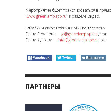
Мероприятие будет транслироваться в прямо
(
www.greenlamp.spb.ru
) в разделе Видео.
Справки и аккредитация СМИ: по телефон
Елена Лиханова —
gl@greenlamp.spb.ru
, тел
Елена Кустова —
info@greenlamp.spb.ru
, тел
Facebook
Twitter
Вконтакте
ПАРТНЕРЫ