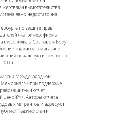
 часто подвергаются
я жертвами вымогательства.
истана явно недостаточна.
тербурге по защите прав
дателей (например, фирмы
а (лесопилка в Сосновом Бору),
биение таджиков в магазине
учивший печальную известность
2010).
 миссии Международной
<<Мемориал>> при поддержке
правозащитный отчет
й ценой?>>. Авторы отчета
рудовых мигрантов и адресуют
публики Таджикистан и