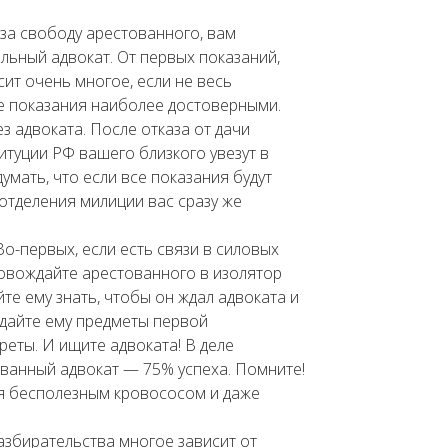
за свободу арестованного, вам
ьный адвокат. От первых показаний,
ит очень многое, если не весь
ые показания наиболее достоверными.
з адвоката. После отказа от дачи
титуции РФ вашего близкого увезут в
мать, что если все показания будут
 отделения милиции вас сразу же
Во-первых, если есть связи в силовых
провождайте арестованного в изолятор
е ему знать, чтобы он ждал адвоката и
едайте ему предметы первой
реты. И ищите адвоката! В деле
ванный адвокат — 75% успеха. Помните!
я бесполезным кровососом и даже
разбирательства многое зависит от