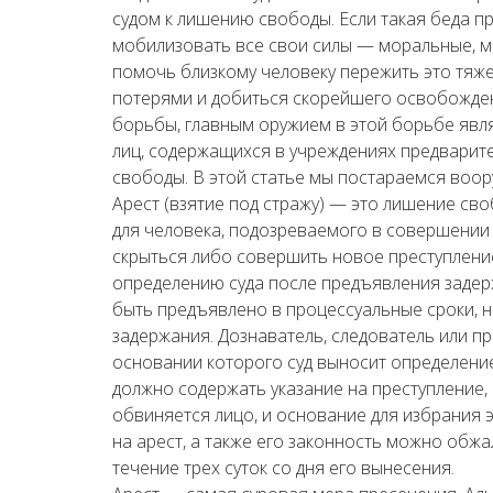
судом к лишению свободы. Если такая беда п
мобилизовать все свои силы — моральные, м
помочь близкому человеку пережить это тяж
потерями и добиться скорейшего освобожде
борьбы, главным оружием в этой борьбе явля
лиц, содержащихся в учреждениях предварит
свободы. В этой статье мы постараемся воор
Арест (взятие под стражу) — это лишение св
для человека, подозреваемого в совершении 
скрыться либо совершить новое преступлени
определению суда после предъявления заде
быть предъявлено в процессуальные сроки, н
задержания. Дознаватель, следователь или п
основании которого суд выносит определени
должно содержать указание на преступление,
обвиняется лицо, и основание для избрания
на арест, а также его законность можно обжа
течение трех суток со дня его вынесения.