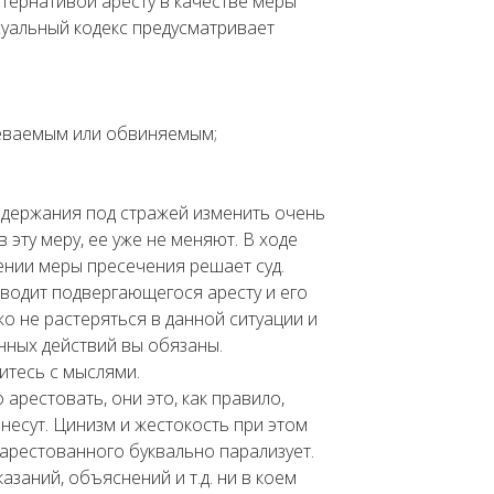
тернативой аресту в качестве меры
уальный кодекс предусматривает
еваемым или обвиняемым;
одержания под стражей изменить очень
в эту меру, ее уже не меняют. В ходе
ении меры пресечения решает суд.
иводит подвергающегося аресту и его
ко не растеряться в данной ситуации и
нных действий вы обязаны.
итесь с мыслями.
арестовать, они это, как правило,
несут. Цинизм и жестокость при этом
 арестованного буквально парализует.
азаний, объяснений и т.д. ни в коем