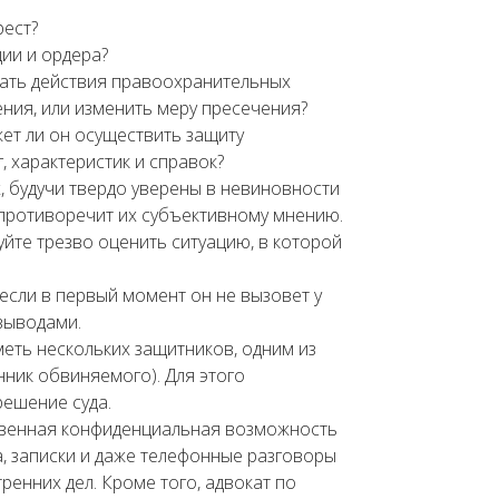
рест?
ии и ордера?
ать действия правоохранительных
ения, или изменить меру пресечения?
ет ли он осуществить защиту
, характеристик и справок?
, будучи твердо уверены в невиновности
о противоречит их субъективному мнению.
уйте трезво оценить ситуацию, в которой
 если в первый момент он не вызовет у
выводами.
еть нескольких защитников, одним из
нник обвиняемого). Для этого
ешение суда.
ственная конфиденциальная возможность
, записки и даже телефонные разговоры
ренних дел. Кроме того, адвокат по