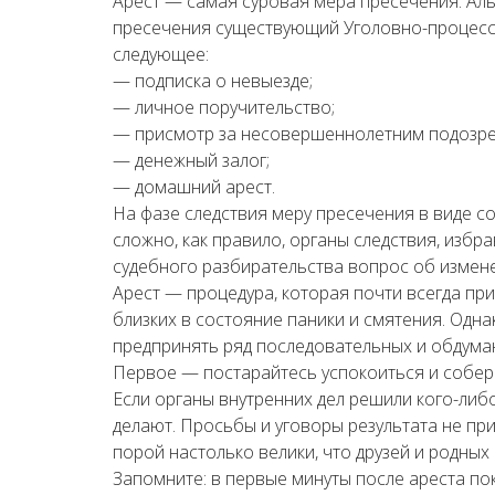
Арест — самая суровая мера пресечения. Аль
пресечения существующий Уголовно-процесс
следующее:
— подписка о невыезде;
— личное поручительство;
— присмотр за несовершеннолетним подозр
— денежный залог;
— домашний арест.
На фазе следствия меру пресечения в виде с
сложно, как правило, органы следствия, избра
судебного разбирательства вопрос об измен
Арест — процедура, которая почти всегда пр
близких в состояние паники и смятения. Одна
предпринять ряд последовательных и обдума
Первое — постарайтесь успокоиться и собер
Если органы внутренних дел решили кого-либо 
делают. Просьбы и уговоры результата не при
порой настолько велики, что друзей и родных
Запомните: в первые минуты после ареста пок