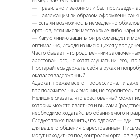
намереваетесь нанять:
— Правильно и законно ли был произведен а
— Надлежащим ли образом оформлены санкц
— Есть ли возможность немедленно обжалов
органов, если имели место какие-либо наруш
— Какую линию защиты он рекомендует и мож
оптимально, исходя из имеющихся у вас денег
Часто бывает, что родственники заключенных
арестованного, не хотят слушать ничего, чт
Постарайтесь держать себя в руках и попроб
оказался задержанный.
Адвокат, прежде всего, профессионал, и даже
вас положительных эмоций, не торопитесь с 
Нелишне сказать, что арестованный может им
которых можете являться и вы сами (родстве
необходимо ходатайство обвиняемого и разр
Следует также помнить, что адвокат — един
для вашего общения с арестованным. Письма
могут находиться под контролем органов внут