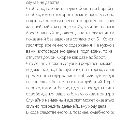
случае не давать!
Чтобы подготовиться для обороны и борьбы 
необходимо некоторое время и профессионал
поданных жалоб и внесенных протестов завис
дальнейший ход процесса. Суд считает перв
Арестованный не должен давать показания бе
показаний без адвоката согласно ст. 51 Конс
изолятор временного содержания. Не нужно ду
вами чистосердечно даны и подписаны, то из
отпустят домой. Скорее как раз наоборот.
Что делать в такой ситуации родственникам? 
ведомствах, задействуйте их, во-вторых, со
временного содержания и любыми путями дайт
не совершал без него никаких действий. Пер
необходимости: белье, одеяло, продукты, сига
освобождения вашего близкого квалифициро
Случайно найденный адвокат может оказатьс
сильно повредить дальнейшему ходу дела.
В ходе следственного и, позднее, судебного 