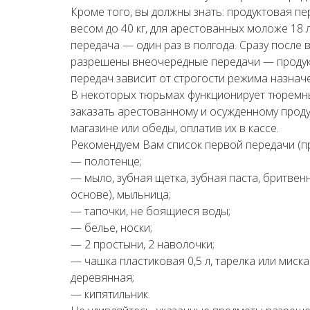
Кроме того, вы должны знать: продуктовая п
весом до 40 кг, для арестованных моложе 18 
передача — один раз в полгода. Сразу после
разрешены внеочередные передачи — продук
передач зависит от строгости режима назнач
В некоторых тюрьмах функционирует тюремны
заказать арестованному и осужденному прод
магазине или обеды, оплатив их в кассе.
Рекомендуем Вам список первой передачи (п
— полотенце;
— мыло, зубная щетка, зубная паста, бритве
основе), мыльница;
— тапочки, не боящиеся воды;
— белье, носки;
— 2 простыни, 2 наволочки;
— чашка пластиковая 0,5 л, тарелка или миск
деревянная;
— кипятильник.