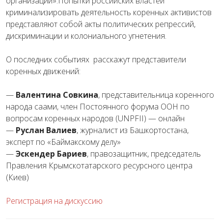
организации».Попытки российских властей
криминализировать деятельность коренных активистов
представляют собой акты политических репрессий,
дискриминации и колониального угнетения.
О последних событиях расскажут представители
коренных движений:
—
Валентина Совкина
, представительница коренного
народа саами, член Постоянного форума ООН по
вопросам коренных народов (UNPFII) — онлайн
—
Руслан Валиев
, журналист из Башкортостана,
эксперт по «Баймакскому делу»
—
Эскендер Бариев
, правозащитник, председатель
Правления Крымскотатарского ресурсного центра
(Киев)
Регистрация на дискуссию