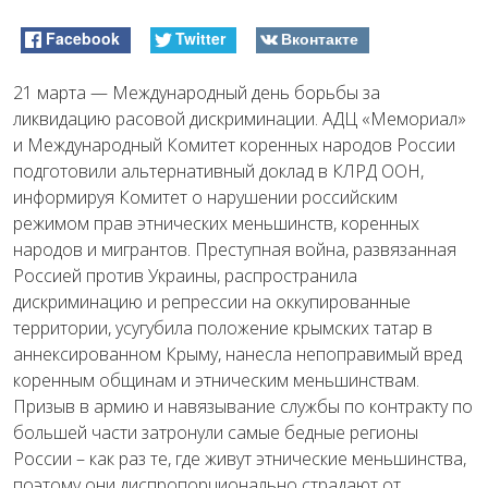
Facebook
Twitter
Вконтакте
21 марта — Международный день борьбы за
ликвидацию расовой дискриминации. АДЦ «Мемориал»
и Международный Комитет коренных народов России
подготовили альтернативный доклад в КЛРД ООН,
информируя Комитет о нарушении российским
режимом прав этнических меньшинств, коренных
народов и мигрантов. Преступная война, развязанная
Россией против Украины, распространила
дискриминацию и репрессии на оккупированные
территории, усугубила положение крымских татар в
аннексированном Крыму, нанесла непоправимый вред
коренным общинам и этническим меньшинствам.
Призыв в армию и навязывание службы по контракту по
большей части затронули самые бедные регионы
России – как раз те, где живут этнические меньшинства,
поэтому они диспропорционально страдают от