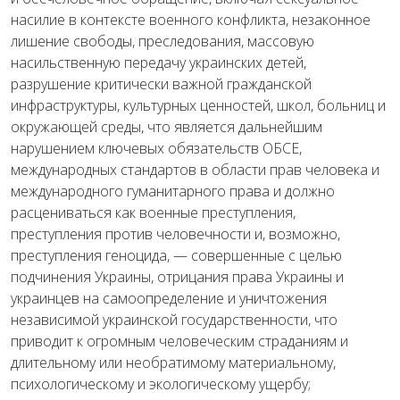
насилие в контексте военного
конфликта
,
незаконное
лишение
свободы
,
преследования
,
массовую
насильственную
передачу
у
краинских
детей
,
разрушение
критически
важной
гражданской
инфраструктуры
,
культурных
ценностей
,
школ
,
больниц
и
окружающей
среды
, что
является
дальнейшим
нарушением
ключевых
обязательств
ОБСЕ,
международных
стандартов
в
области
прав
человека
и
международного
гуманитарного
права
и
должно
расцениваться как
военные
преступления
,
преступления
против
человечности
и
,
возможно
,
преступления
геноцида
,
—
совершенные
с
целью
подчинения
Украины
,
отрицания
права
Украины
и
украинцев
на
самоопределение
и
уничтожения
независимой
у
краинской
государственности
,
что
приводит
к
огромным
человеческим
страданиям
и
длительному
или
необратимому
материальному
,
психологическому
и
экологическому
ущербу
;