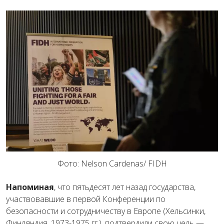
Фото: Nelson Cardenas/ FIDH
Напоминая
,
что
пятьдесят
лет
назад
государства
,
участвовавшие
в
первой
Конференции
по
безопасности
и
сотрудничеству
в
Европе
(
Хельсинки,
Ф
инляндия
,
1973-1975
гг.)
,
подтвердили
свою
цель
—