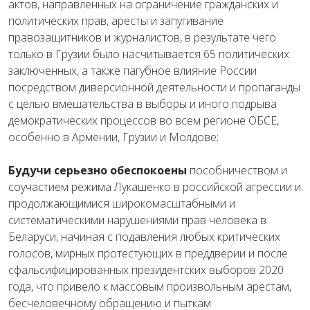
актов,
направленных
на
ограничение
гражданских
и
политических
прав
,
аресты
и
запугивание
правозащитников
и
журналистов
,
в
результате
чего
только
в
Грузии
было насчитывается
65
политических
заключенных
,
а
также
пагубное
влияние
России
посредством
диверсионной
деятельности
и
пропаганды
с
целью
вмешательства
в
выборы
и
иного
подрыва
демократических
процессов
во
всем
регионе
ОБСЕ
,
особенно
в
Армении
,
Грузии
и
Молдове
;
Будучи
серьезно
обеспокоены
пособничеством
и
соучастием режима Лукашенко в
российской
агрессии
и
продолжающимися
широкомасштабными
и
систематическими
нарушениями
прав
человека в
Беларуси
,
начиная
с
подавления
любых
критических
голосов,
мирных
протестующих
в
преддверии
и
после
сфальсифицированных
президентских
выборов
2020
года
,
что
привело
к
массовым
произвольным
арестам
,
бесчеловечному
обращению и пыткам