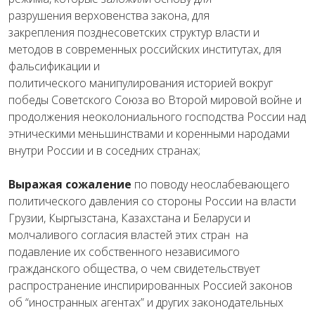
разрушения
верховенства
закона
,
для
закрепления
позднесоветских
структур
власти
и
методов
в
современных
российских
институтах
, для
фальсификации
и
политического
манипулирования
историей
вокруг
победы
Советского
Союза
во
Второй
мировой
войне
и
продолжения
неоколониального
господства
России
над
этническими
меньшинствами
и
коренными
народами
внутри
России
и
в соседних странах;
Выражая
сожаление
по
поводу
неослабевающего
политического
давления
со
стороны
России
на
власти
Грузии
,
Кыргызстана
,
Казахстана
и
Беларуси
и
молчаливого
согласия властей этих стран
на
подавление
их
собственного
независимого
гражданского
общества
,
о
чем
свидетельствует
распространение
инспирированных
Россией
законов
об
“
иностранных
агентах
”
и
других
законодательных