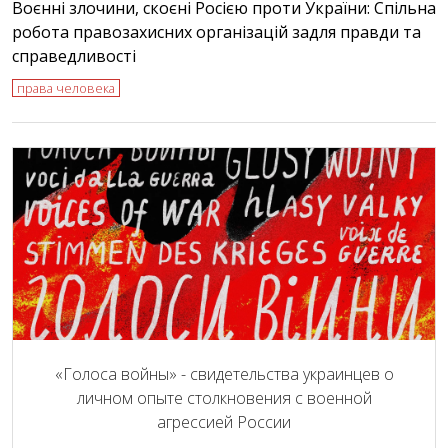
Воєнні злочини, скоєні Росією проти України: Спільна
робота правозахисних організацій задля правди та
справедливості
права человека
«Голоса войны» - свидетельства украинцев о
личном опыте столкновения с военной
агрессией России