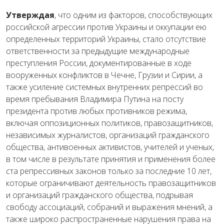
Утверждая
,
что
одним
из
факторов
,
способствующих
российской
агрессии
против
Украины
и
оккупации
ею
определенных
территорий
Украины
, стало
отсутствие
ответственности
за
предыдущие
международные
преступления
России
, документированные
в
ходе
вооруженных
конфликтов
в
Чечне
,
Грузии
и
Сирии
,
а
также
усиление
системных
внутренних
репрессий
во
время пребывания
Владимира
Путина
на
посту
президента
против
любых
противников
режима
,
включая
оппозиционных
политиков
,
правозащитников
,
независимых
журналистов
,
организаций
гражданского
общества
,
антивоенных
активистов
,
учителей
и
ученых
,
в том
числе
в
результате
принятия
и
применения
более
ста
репрессивных
законов
только
за
последние
10
лет
,
которые
ограничивают
деятельность
правозащитников
и
организаций
гражданского
общества,
подрывая
свободу
ассоциаций
,
собраний
и
выражения
мнений
,
а
также
широко
распространенные
нарушения
права
на