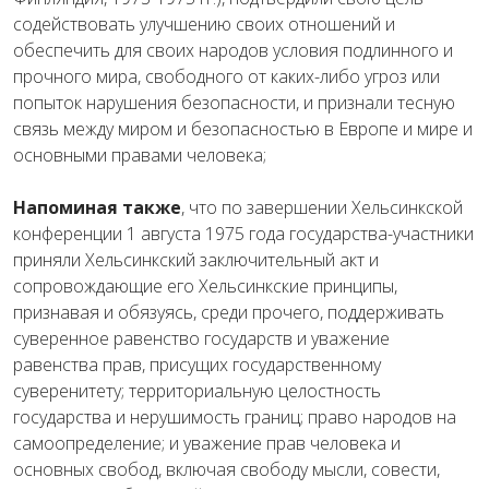
содействовать
улучшению
своих
отношений
и
обеспечить
для своих народов
условия
подлинного
и
прочного
мира
,
свободного
от
каких-
либо
угроз
или
попыток
нарушения
безопасности,
и
признали
тесную
связь
между
миром
и
безопас
ностью
в
Европе
и
мире
и
основными
правами
человека
;
Напоминая
также
,
что
по
завершении
Хельсинкской
конференции
1
августа
1975
года
государства
-участники
приняли
Хельсинкский
заключительный
акт
и
сопровождающие
его
Хельсинкские
принципы
,
признавая
и
обязуясь
,
среди
прочего
,
поддерживать
суверенное
равенство
государств
и
уважение
равенства
прав
,
присущих
государственному
суверенитету
;
территориальную
целостность
государства
и
нерушимость
границ
;
право
народов
на
самоопределение
;
и
уважение
прав
человека
и
основных
свобод
,
включая
свободу
мысли
,
совести
,