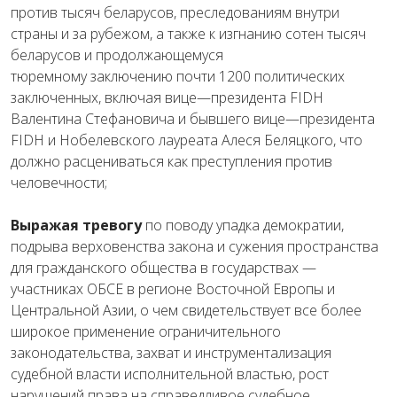
против
тысяч
беларусов
,
преследованиям
внутри
страны и за рубежом
,
а
также
к
изгнанию
сотен
тысяч
беларусов
и
продолжающемуся
тюремному
заключению
почти
1200
политических
заключенных
,
включая
вице
—
президента
FIDH
Валентина
Стефановича
и
бывшего
вице
—
президента
FIDH
и
Нобелевского
лауреата
Алеся
Беляцкого
, что
должно расцениваться как
преступления
против
человечности
;
Выражая тревогу
по поводу
упадка
демократии
,
подрыва
верховенства
закона
и
сужения
пространства
для
гражданского
общества
в
государствах
—
участниках
ОБСЕ
в
регионе
Восточной
Европы
и
Центральной
Азии
,
о
чем
свидетельствует
все более
широкое
применение
ограничительного
законодательства
,
захват
и
инструментализация
судебной
власти
исполнительной
властью
,
р
ост
нарушений
права
на
справедливое
судебное