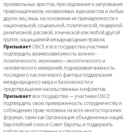
произвольных
арестов
,
преследования
и
запугивания
правозащитников
,
независимых
журналистов
и
любых
других
лиц
лишь
на
основании
их
принадлежности
к
национальной
,
социальной
,
политической
,
гендерной
,
религиозной
,
расовой
,
этнической
или
любой
другой
группе
,
защищаемой
международным
правом
;
Призывает
ОБСЕ
и
все
государства
-участники
подтвердить
взаимозависимость
военно
–
политического
,
экономико
—
экологического
и
человеческого
измерений
,
подчеркивая
важность
последнего
как
ключевого
фактора
поддержания
международного
мира
и
безопасности
и
предотвращения
насильственных
конфликтов;
Призывает
все
государства
— участники
ОБСЕ
подтвердить
свою
приверженность
сотрудничеству
и
соблюдению
прав
человека
на
всех
многосторонних
форумах
,
таких
как
Организация
о
бъединенных
н
аций
,
Европейский
союз
и
Совет
Европы
,
и
поддержать
работу
всех
постоянных
и
специальных