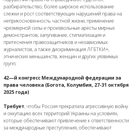
разбирательство
,
более
широкое
использование
слежки
и
рост
соответствующих
нарушений
права
на
неприкосновенность
частной жизни
,
применение
чрезмерной
силы
и
произвольные
аресты
мирных
демонстрантов
,
запугивание
,
стигматизация
и
притеснения
правозащитников
и
независимых
журналистов
,
а
также
дискриминация
ЛГБТКИ
+
,
этнических
меньшинств
,
женщин
и
других
уязвимых
групп
;
42
—
й
конгресс
Международной
федерации
за
права
человека
(
Богота
,
Колумбия
,
27-
31
октября
2025
года)
Требует
,
чтобы
Россия
прекратила
агрессивную
войну
и
оккупацию
всех
территорий
Украины
на
условиях
,
которые
обеспечивают
привлечение к
ответственности
за
международные
преступления
,
обеспечивают