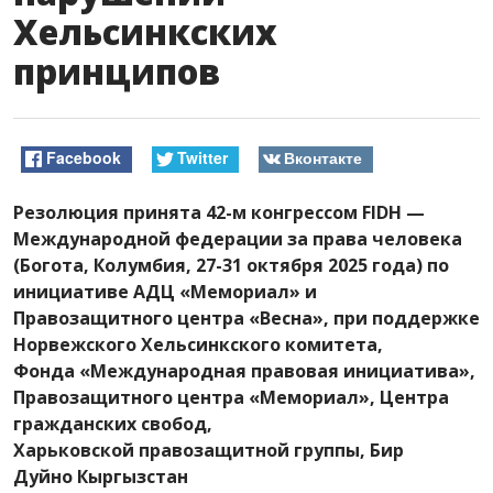
Хельсинкских
принципов
Facebook
Twitter
Вконтакте
Резолюция принята
42
-м
конгрессом
FIDH —
Международной
федерации
за
права
человека
(
Богота
,
Колумбия
,
27-
31
октября
2025
года) по
инициативе
АДЦ
«
Мемориал
»
и
П
равозащитного
центра
«Весна
», при поддержке
Норвежского
Хельсинкского
комитета
,
Фонда
«Международная
правовая
инициатива
»
,
Правозащитного ц
ентра
«
Мемориал
»
,
Центра
гражданских
свобод
,
Харьковской
правозащитной
группы
,
Бир
Дуйно
Кыргызстан