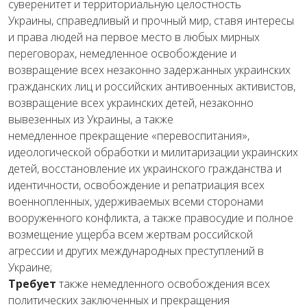
суверенитет и
территориальную
целостность
Украины,
справедливый
и
прочный
мир
,
ставя интересы
и права
людей
на
первое
место
в
любых
мирных
переговорах
,
немедленное
освобождение
и
возвращение
всех
незаконно
задержанных
у
краинских
гражданских
лиц
и
российских
антивоенных
активистов
,
возвращение
всех
украинских
детей
,
незаконно
вывезенных
из
Украины
,
а
также
немедленное
прекращение
«
перевоспитания»
,
идеологической
обработки
и
милитаризации
украинских
детей
,
восстановление
их
украинского
гражданства
и
идентичности
,
освобождение
и
репатриация
всех
военнопленных
,
удерживаемых
всеми
сторонами
вооруженного
конфликта
,
а
также
правосудие
и
полное
возмещение
ущерба
всем
жертвам
российской
агрессии
и
других
международных
преступлений
в
Украине
;
Требует
также
немедленного
освобождения
всех
политических
заключенных
и
прекращения