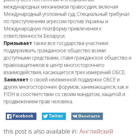
международных
механизмов
правосудия
,
включая
Международный
уголовный
суд
,
Специальный
трибунал
по
преступлениям
агрессии
против
Украины
и
Международную
платформу
привлечения
к
ответственности
Беларуси
;
Призывает
также
все
государства
-участники
поддерживать
гражданское
общество
всеми
доступными
средствами
,
ставя
гражданское
общество
и
правозащитников
в
центр
многостороннего
взаимодействия
,
касающегося
трех
измерений
ОБСЕ
;
Заявляет
о
своей
неизменной
поддержке
ОБСЕ
и
других
многосторонних
форумов
,
занимающихся, как и
FIDH в соостветствии со своим мандатом,
защитой
и
продвижением
прав
человека
.
Facebook
Twitter
Вконтакте
this post is also available in:
Английский