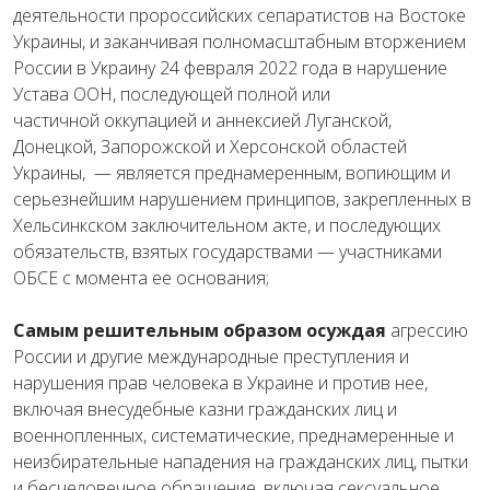
деятельности
пророссийских
сепаратистов
на
Востоке
Украины
,
и
заканчивая
полномасштабным
вторжением
России
в
Украину
24
февраля
2022
года
в
нарушение
Устава
ООН
,
последующей
полной
или
частичной
оккупацией
и
аннексией
Луганской,
Донецкой
,
Запорожской
и
Херсонской
областей
Украины
,
—
является
преднамеренным
,
вопиющим
и
серьезнейшим
нарушением
принципов
,
закрепленных
в
Хельсинкском
заключительном
акте
,
и
последующих
обязательств
,
взятых
государствами
—
участниками
ОБСЕ
с
момента
ее
основания
;
Самым
решительным
образом
осуждая
агрессию
России
и
другие
международные
преступления
и
нарушения
прав
человека
в
Украине
и
против
нее
,
включая
внесудебные
казни
гражданских
лиц
и
военнопленных
,
систематические
,
преднамеренные
и
неизбирательные
нападения
на
гражданских
лиц
,
пытки
и
бесчеловечное
обращение
,
включая
сексуальное