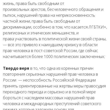
жизнь
,
права
быть
свободным
от
произвольных
арестов
,
бесчеловечного
обращения
и
пыткок
,
нарушений
права
на
неприкосновенность
частной жизни
,
права
быть
свободным
от
дискриминации
,
особенно
в
том
, что
касается
ЛГБТКИ
+
,
религиозных
и
этнических
меньшинств
,
и
права
участвовать
в
политической
жизни
своей
страны
,
— всё это
привело
к
наихудшему
кризису
в
области
прав
человека
в пост-советской
России, где сейчас
насчитывается более 1000 политических заключенных
;
Твердо
веря
в то,
что
одна
из
коренных
причин
повторения
серьезных
нарушений
прав
человека
в
России
—
неспособность
Российской
Федерации
принять
ориентированные
на
жертвы
меры
правосудия
переходного
периода и
серьезно
и
в
полной
мере
бороться с
наследием
массовых
нарушений
прав
человека
и
международных
преступлений
советского
режима
,
которые
заложили
основу
для