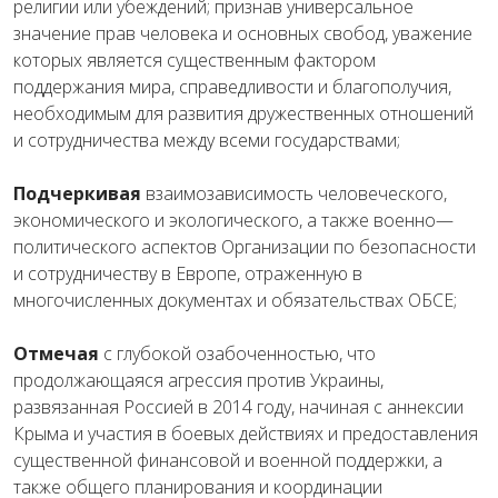
религии
или
убеждений
;
признав
универсальное
значение
прав
человека
и
основных
свобод
,
уважение
которых
является
существенным
фактором
поддержания
мира
,
справедливости
и
благополучия
,
необходимым
для
развития
дружественных
отношений
и
сотрудничества
между
всеми
государствами
;
Подчеркивая
взаимозависимость
человеческого
,
экономического
и
экологического
,
а
также
военно
—
политического
аспектов
Организации
по
безопасности
и
сотрудничеству
в
Европе
,
отраженную
в
многочисленных
документах
и
обязательствах
ОБСЕ
;
Отмечая
с
глубокой
озабоченностью
,
что
продолжающаяся
агрессия
против
Украины
,
развязанная
Россией
в
2014
году
,
начиная
с
аннексии
Крыма
и
участия
в
боевых
действиях
и
предоставления
существенной
финансовой
и
военной
поддержки
,
а
также
общего
планирования
и
координации