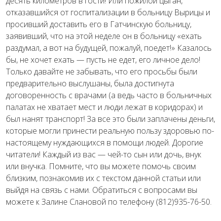
десять километров в гости! Или пожилой цыган,
отказавшийся от госпитализации в больницу Вырицы и
просивший доставить его в Гатчинскую больницу,
заявивший, что на этой неделе он в больницу «ехать
раздумал, а вот на будущей, пожалуй, поедет!» Казалось
бы, не хочет ехать — пусть не едет, его личное дело!
Только давайте не забывать, что его просьбы были
предварительно выслушаны, была достигнута
договоренность с врачами (а ведь часто в больничных
палатах не хватает мест и люди лежат в коридорах) и
был нанят транспорт! За все это были заплачены деньги,
которые могли принести реальную пользу здоровью по-
настоящему нуждающихся в помощи людей. Дорогие
читатели! Каждый из вас — чей-то сын или дочь, внук
или внучка. Помните, что вы можете помочь своим
близким, познакомив их с текстом данной статьи или
выйдя на связь с нами. Обратиться с вопросами вы
можете к Залине Слановой по телефону (812)935-76-50.