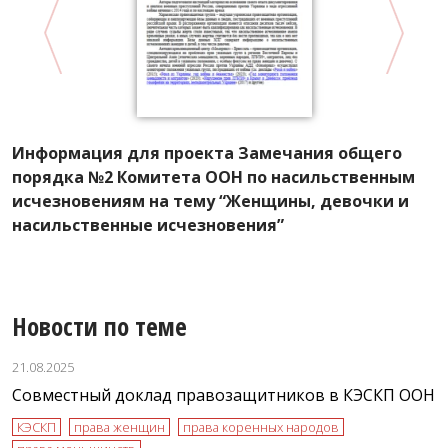
Информация для проекта Замечания общего
К
порядка №2 Комитета ООН по насильственным
г
исчезновениям на тему “Женщины, девочки и
К
насильственные исчезновения”
с
Новости по теме
21.08.2025
Совместный доклад правозащитников в КЭСКП ООН
КЭСКП
права женщин
права коренных народов