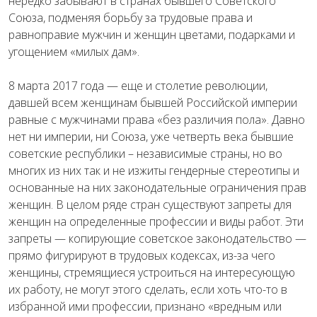
нередко забывают в странах бывшего Советского
Союза, подменяя борьбу за трудовые права и
равноправие мужчин и женщин цветами, подарками и
угощением «милых дам».
8 марта 2017 года — еще и столетие революции,
давшей всем женщинам бывшей Российской империи
равные с мужчинами права «без различия пола». Давно
нет ни империи, ни Союза, уже четверть века бывшие
советские республики – независимые страны, но во
многих из них так и не изжиты гендерные стереотипы и
основанные на них законодательные ограничения прав
женщин. В целом ряде стран существуют запреты для
женщин на определенные профессии и виды работ. Эти
запреты — копирующие советское законодательство —
прямо фигурируют в трудовых кодексах, из-за чего
женщины, стремящиеся устроиться на интересующую
их работу, не могут этого сделать, если хоть что-то в
избранной ими профессии, признано «вредным или