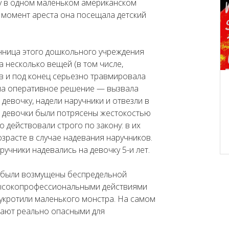
 в одном маленьком американском
в момент ареста она посещала детский
анница этого дошкольного учреждения
а несколько вещей (в том числе,
в и под конец серьезно травмировала
яла оперативное решение — вызвала
евочку, надели наручники и отвезли в
 девочки были потрясены жестокостью
 действовали строго по закону: в их
озрасте в случае надевания наручников.
аручники надевались на девочку 5-и лет.
ни были возмущены беспредельной
высокопрофессиональными действиями
 укротили маленького монстра. На самом
ывают реально опасными для