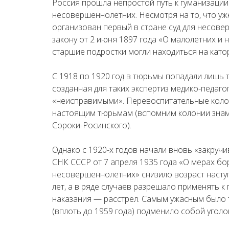
Россия прошла непростой путь к гуманизаци
несовершеннолетних. Несмотря на то, что уже
организован первый в стране суд для несове
закону от 2 июня 1897 года «О малолетних и
старшие подростки могли находиться на катор
С 1918 по 1920 год в тюрьмы попадали лишь 
созданная для таких экспертиз медико-педаг
«неисправимыми». Перевоспитательные коло
настоящим тюрьмам (вспомним колонии знаме
Сороки-Росинского).
Однако с 1920-х годов начали вновь «закруч
СНК СССР от 7 апреля 1935 года «О мерах бо
несовершеннолетних» снизило возраст насту
лет, а в ряде случаев разрешало применять 
наказания — расстрел. Самым ужасным было т
(вплоть до 1959 года) подменило собой уголо