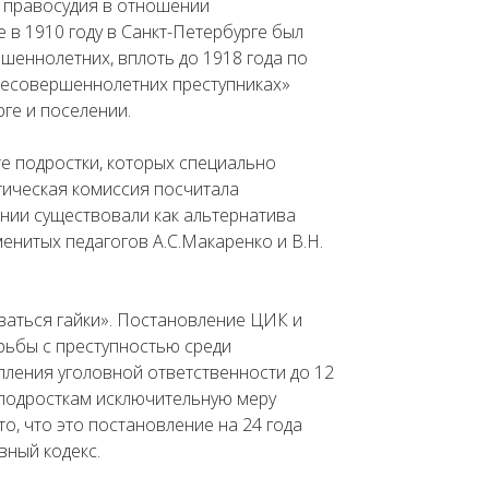
и правосудия в отношении
 в 1910 году в Санкт-Петербурге был
ршеннолетних, вплоть до 1918 года по
 несовершеннолетних преступниках»
ге и поселении.
те подростки, которых специально
огическая комиссия посчитала
нии существовали как альтернатива
нитых педагогов А.С.Макаренко и В.Н.
иваться гайки». Постановление ЦИК и
рьбы с преступностью среди
пления уголовной ответственности до 12
к подросткам исключительную меру
о, что это постановление на 24 года
вный кодекс.