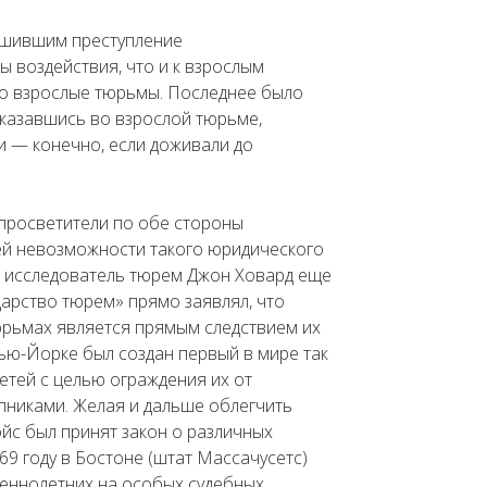
ершившим преступление
 воздействия, что и к взрослым
во взрослые тюрьмы. Последнее было
 оказавшись во взрослой тюрьме,
и — конечно, если доживали до
просветители по обе стороны
ей невозможности такого юридического
й исследователь тюрем Джон Ховард еще
дарство тюрем» прямо заявлял, что
юрьмах является прямым следствием их
Нью-Йорке был создан первый в мире так
тей с целью ограждения их от
пниками. Желая и дальше облегчить
ойс был принят закон о различных
869 году в Бостоне (штат Массачусетс)
еннолетних на особых судебных