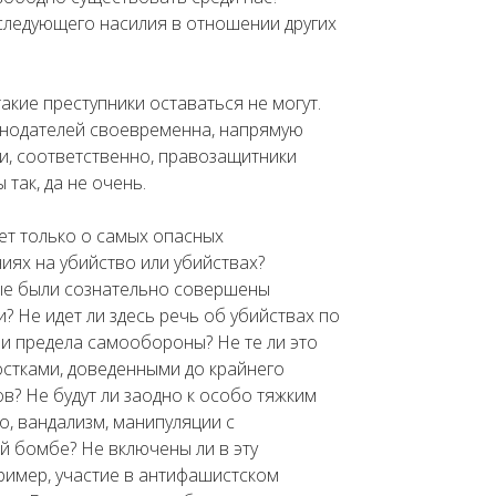
следующего насилия в отношении других
акие преступники оставаться не могут.
конодателей своевременна, напрямую
и, соответственно, правозащитники
так, да не очень.
ет только о самых опасных
иях на убийство или убийствах?
рые были сознательно совершены
 Не идет ли здесь речь об убийствах по
и предела самообороны? Не те ли это
остками, доведенными до крайнего
в? Не будут ли заодно к особо тяжким
, вандализм, манипуляции с
й бомбе? Не включены ли в эту
ример, участие в антифашистском