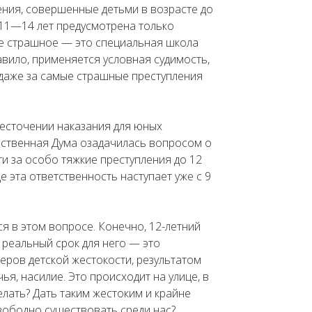
ения, совершенные детьми в возрасте до
в 11—14 лет предусмотрена только
ое страшное — это специальная школа
равило, применяется условная судимость,
ет даже за самые страшные преступления
жесточении наказания для юных
рственная Дума озадачилась вопросом о
и за особо тяжкие преступления до 12
де эта ответственность наступает уже с 9
я в этом вопросе. Конечно, 12-летний
 реальный срок для него — это
еров детской жестокости, результатом
ья, насилие. Это происходит на улице, в
елать? Дать таким жестоким и крайне
вободно существовать среди нас?