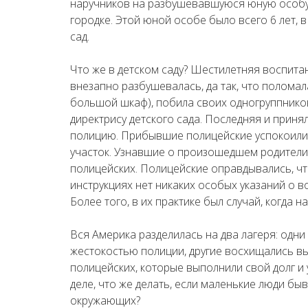
наручников на разбушевавшуюся юную особу
городке. Этой юной особе было всего 6 лет, 
сад.
Что же в детском саду? Шестилетняя воспит
внезапно разбушевалась, да так, что поломал
большой шкаф), побила своих одногруппнико
директрису детского сада. Последняя и прин
полицию. Прибывшие полицейские успокоили д
участок. Узнавшие о произошедшем родители
полицейских. Полицейские оправдывались, что
инструкциях нет никаких особых указаний о в
Более того, в их практике был случай, когда н
Вся Америка разделилась на два лагеря: од
жестокостью полиции, другие восхищались 
полицейских, которые выполнили свой долг и
деле, что же делать, если маленькие люди б
окружающих?