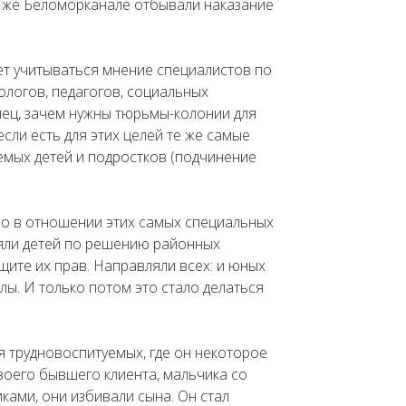
м же Беломорканале отбывали наказание
дет учитываться мнение специалистов по
ологов, педагогов, социальных
нец, зачем нужны тюрьмы-колонии для
сли есть для этих целей те же самые
емых детей и подростков (подчинение
во в отношении этих самых специальных
ляли детей по решению районных
ите их прав. Направляли всех: и юных
лы. И только потом это стало делаться
ля трудновоспитуемых, где он некоторое
воего бывшего клиента, мальчика со
ками, они избивали сына. Он стал