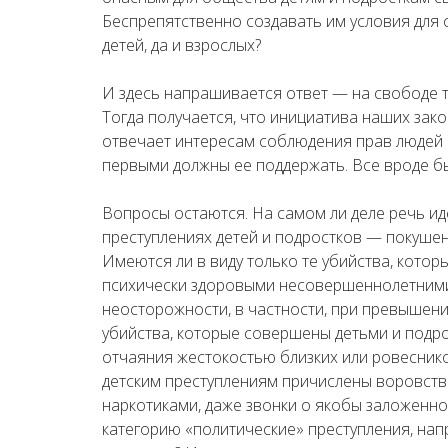
Беспрепятственно создавать им условия для 
детей, да и взрослых?
И здесь напрашивается ответ — на свободе т
Тогда получается, что инициатива наших за
отвечает интересам соблюдения прав людей 
первыми должны ее поддержать. Все вроде бы 
Вопросы остаются. На самом ли деле речь ид
преступлениях детей и подростков — покушен
Имеются ли в виду только те убийства, кото
психически здоровыми несовершеннолетними?
неосторожности, в частности, при превышени
убийства, которые совершены детьми и подр
отчаяния жестокостью близких или ровеснико
детским преступлениям причислены воровство
наркотиками, даже звонки о якобы заложенно
категорию «политические» преступления, нап