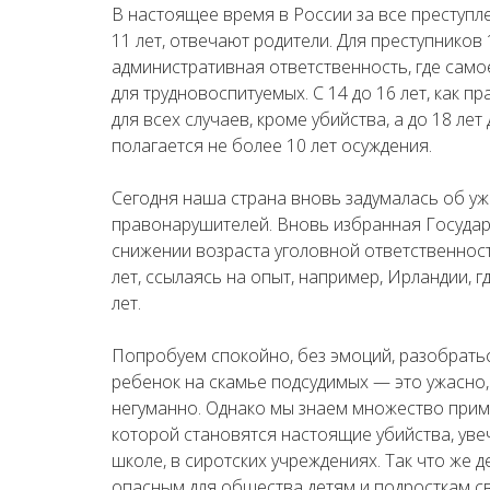
В настоящее время в России за все преступл
11 лет, отвечают родители. Для преступнико
административная ответственность, где сам
для трудновоспитуемых. С 14 до 16 лет, как п
для всех случаев, кроме убийства, а до 18 л
полагается не более 10 лет осуждения.
Сегодня наша страна вновь задумалась об у
правонарушителей. Вновь избранная Госуда
снижении возраста уголовной ответственност
лет, ссылаясь на опыт, например, Ирландии, г
лет.
Попробуем спокойно, без эмоций, разобратьс
ребенок на скамье подсудимых — это ужасно,
негуманно. Однако мы знаем множество прим
которой становятся настоящие убийства, увеч
школе, в сиротских учреждениях. Так что же д
опасным для общества детям и подросткам с