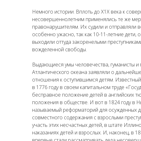
Немного истории. Вплоть до Х1Х века к сов
несовершеннолетним применялись те же меры
правонарушителям. Их судили и отправляли 
особенно ужасно, так как 10-11-летние дети,
выходили оттуда закоренелыми преступникам
вожделенной свободы.
Выдающиеся умы человечества, гуманисты и 
Атлантического океана заявляли о дальнейш
отношения к оступившимся детям. Известны
в 1776 году в своем капитальном труде «Госу
бесправное положение детей в английских т
положения в обществе. И вот в 1824 году в 
называемый реформаторий для осужденных де
совместного содержания с взрослыми престу
участь этих несчастных детей, в штате Иллин
наказаниях детей и взрослых. И, наконец, в 1
впервые стали рассматривать дела несоверш