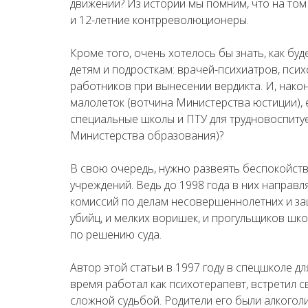
движении? Из истории мы помним, что на то
и 12-летние контрреволюционеры.
Кроме того, очень хотелось бы знать, как бу
детям и подросткам: врачей-психиатров, псих
работников при вынесении вердикта. И, нако
малолеток (вотчина Министерства юстиции), е
специальные школы и ПТУ для трудновоспиту
Министерства образования)?
В свою очередь, нужно развеять беспокойст
учреждений. Ведь до 1998 года в них направ
комиссий по делам несовершеннолетних и защ
убийц, и мелких воришек, и прогульщиков шко
по решению суда.
Автор этой статьи в 1997 году в спецшколе д
время работал как психотерапевт, встретил с
сложной судьбой. Родители его были алкоголи