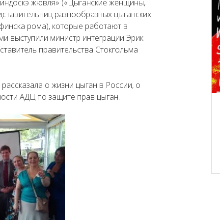
гиндоскэ жювля» («Цыганские женщины,
дставительниц разнообразных цыганских
 финска рома), которые работают в
ми выступили министр интеграции Эрик
дставитель правительства Стокгольма
рассказала о жизни цыган в России, о
ости АДЦ по защите прав цыган.