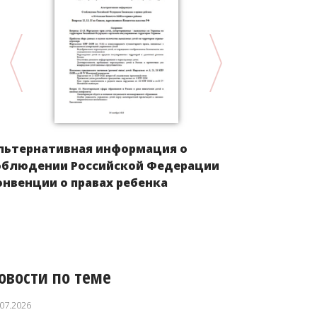
льтернативная информация о
Положение 
облюдении Российской Федерации
Европы пос
онвенции о правах ребенка
овости по теме
.07.2026