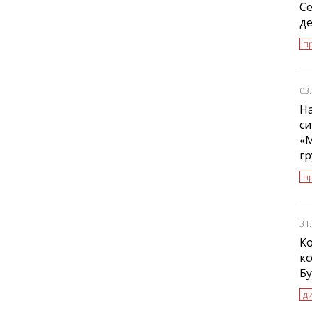
С
де
п
03
На
си
«
г
п
31
К
к
Б
д