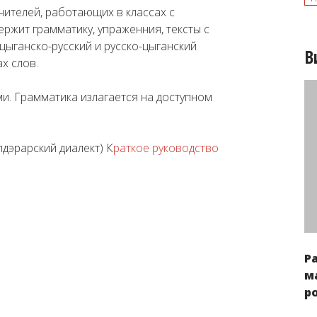
ителей, работающих в классах с
ержит грамматику, упраженния, тексты с
цыганско-русский и русско-цыганский
В
х слов.
и. Грамматика излагается на доступном
лдэрарский диалект) К
раткое руководство
Р
м
р