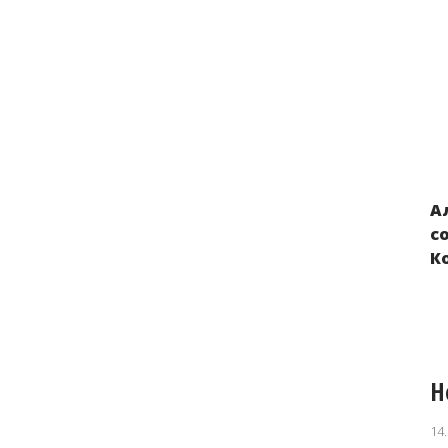
А
Нарушения прав детей из Украины,
с
вывезенных в Россию и Беларусь в
К
результате российской военной
агрессии
Н
14