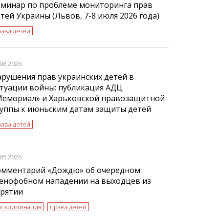
еминар по проблеме мониторинга прав
тей Украины (Львов, 7-8 июля 2026 года)
рава детей
.06.2026
рушения прав украинских детей в
туации войны: публикация АДЦ
Мемориал» и Харьковской правозащитной
руппы к июньским датам защиты детей
рава детей
.05.2026
омментарий «Дождю» об очередном
сенофобном нападении на выходцев из
урятии
искриминация
права детей