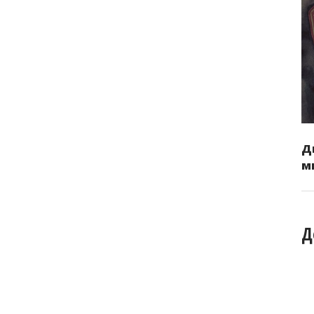
Д
м
Д