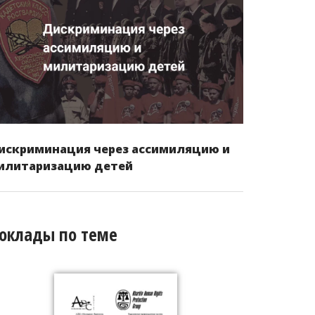
искриминация через ассимиляцию и
илитаризацию детей
оклады по теме