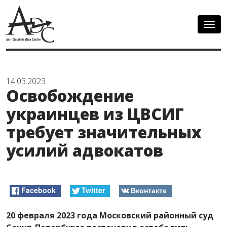
Togg
navig
14.03.2023
Освобождение
украинцев из ЦВСИГ
требует значительных
усилий адвокатов
Facebook
Twitter
Вконтакте
20 февраля 2023 года Московский районный суд