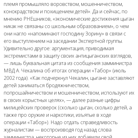
племя промышляло воровством, мошенничеством,
конокрадством и похищением детей». Да и сейчас, по
мнению РНЕшников, «экономические достижения цыган
никак не связаны со школьным образованием», о чем
они нагло «напоминают господину Зорину» в связи с
его выступлением на заседании Экспертной группы.
Удивительно другое: аргументация, приводимая
экстремистами в защиту своих антицыганских взглядов,
— лишь буквальная цитата из сообщения замминистра
МВД А. Чекалина об итогах операции «Табор» (июль
2002 года). «Как подчеркнул Чекалин, цыгане заставляют
детей заниматься бродяжничеством,
попрошайничеством и мошенничеством, используют их
в своих корыстных целях», — далее разные цифры
милицейских проверок (сколько цыган, сколько детей, а
также про оружие и наркотики, изъятые в ходе
операции «Табор»). Надо отдать справедливость
журналистам — воспроизводя год назад слова
замминистра, некоторые из них добавили свой