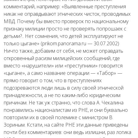
комментарий, например: «Выявленные преступления
никак не оправдывают этнических чисток, проводимых
МВД. Почему бы вместо проверок по национальному
признаку милиции просто не проверять попрошаек с
детьми?.. Нет сомнения, что детей эксплуатируют не
только цыгане» (prikom.panorama.ru — 30.07.2002)
Ничто также, добавим от себя, не может оправдать
откровенный расизм милицейских сообщений, где
вместо «нарушители» или «преступники» говорится
«цыгане», а само название операции — «Табор» —
прямо говорит о том, что в преступлениях
подозреваются люди лишь в силу своей этнической
принадлежности, а не по каким-либо юридическим
причинам. Не так уж странно, что слова А. Чекалина
понравились националистам из РНЕ, и они буквально
повторили их в своей полемике с министром В.
Зориным. Кстати, на сайте РНЕ эти данные приведены
почти без комментариев: они ведь излишни, раз логика