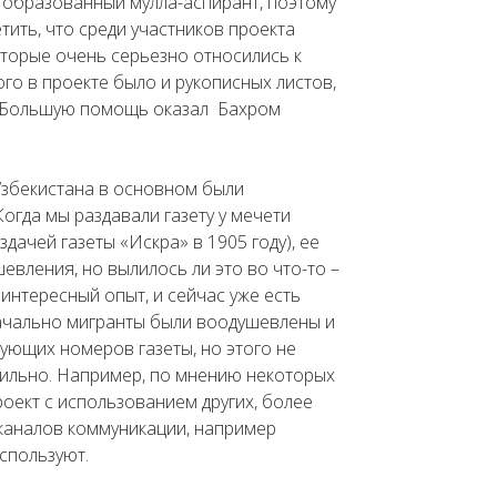
й образованный мулла-аспирант, поэтому
тить, что среди участников проекта
оторые очень серьезно относились к
ого в проекте было и рукописных листов,
. Большую помощь оказал Бахром
 Узбекистана в основном были
Когда мы раздавали газету у мечети
дачей газеты «Искра» в 1905 году), ее
вления, но вылилось ли это во что-то –
интересный опыт, и сейчас уже есть
ачально мигранты были воодушевлены и
дующих номеров газеты, но этого не
авильно. Например, по мнению некоторых
оект с использованием других, более
 каналов коммуникации, например
спользуют.