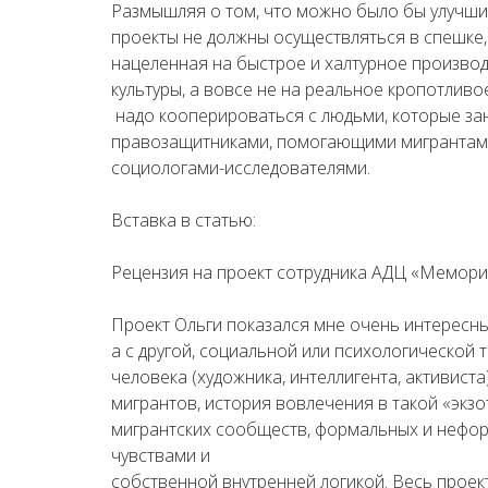
Размышляя о том, что можно было бы улучшить
проекты не должны осуществляться в спешке, 
нацеленная на быстрое и халтурное произво
культуры, а вовсе не на реальное кропотливо
надо кооперироваться с людьми, которые за
правозащитниками, помогающими мигрантам 
социологами-исследователями.
Вставка в статью:
Рецензия на проект сотрудника АДЦ «Мемор
Проект Ольги показался мне очень интересным
а с другой, социальной или психологической т
человека (художника, интеллигента, активист
мигрантов, история вовлечения в такой «экз
мигрантских сообществ, формальных и неформ
чувствами и
собственной внутренней логикой. Весь проек