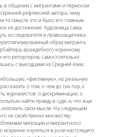
ь в общении с мигрантами и пермском
скренней рефлексией автора, чему
ом-то смысле это и было его главным
ное ее достижение. Художница сама,
путь исследователя и правозащитника.
тереотипизированный образ мигранта
арбайтера, враждебного коренному
х его репортеров, самостоятельно
вшись с выходцами из Средней Азии,
небольшую, «фиктивную», но реальную
ассказать о том, о чем до сих пор, к
ть журналистов: о дискриминации, о
опытках найти правду в суде, и, что еще
е, изложить свои мысли. На следующем
 что не свойственно множеству
облемами миграции и мигрантского
но искренне очутиться в роли настоящего