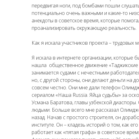
передвигая ноги, под бомбами пошли слуша
потенциально очень важными и какие-то низо
анекдоты в советское время, которые помогал
проанализировать окружающую реальность.
Как я искала участников проекта – трудовых 
Я искала в интернете организации, которые 
нашла общественное движение «Таджикские 
занимается судами с нечестными работодател
но, с другой стороны, они делают деньги на д
совсем честно. Они мне дали телефон Олимдж
сериалом «Наша Russia. Яйца судьбы» за оск
Усмана Баратова, главы узбекской диаспоры
людьми. Больше всего мне рассказал Олимджо
назад. Начав с простого строителя, он дораб
институте. Он – кладезь историй о том, как е
работает как «пятая графа» в советское врем