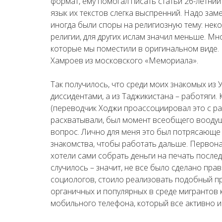
формат, ему помогал писать статьи 26-летни
язык их текстов слегка выспренний. Надо заме
иногда были споры на религиозную тему: нек
религии, для других ислам значил меньше. Мн
которые мы поместили в оригинальном виде
Хамроев из московского «Мемориала».
Так получилось, что среди моих знакомых из
диссидентами, а из Таджикистана – работяги. 
(переводчик Ходжи проассоциировал это с раз
расхватывали, был момент всеобщего воодуше
вопрос. Лично для меня это был потрясающе 
знакомства, чтобы работать дальше. Первон
хотели сами собрать деньги на печать после
случилось – значит, не все было сделано пр
социологов, стоило реализовать подобный пр
органичных и популярных в среде мигрантов
мобильного телефона, который все активно и