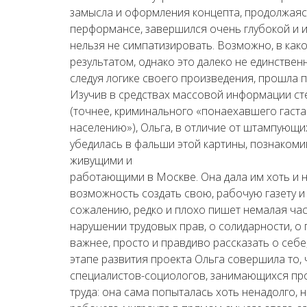
замысла и оформления концепта, продолжаяс
перформансе, завершился очень глубокой и и
нельзя не симпатизировать. Возможно, в как
результатом, однако это далеко не единствен
следуя логике своего произведения, прошла 
Изучив в средствах массовой информации с
(точнее, криминального «понаехавшего гаст
населению»), Ольга, в отличие от штампующи
убедилась в фальши этой картины, познакоми
живущими и
работающими в Москве. Она дала им хоть и 
возможность создать свою, рабочую газету и р
сожалению, редко и плохо пишет немалая час
нарушении трудовых прав, о солидарности, о п
важнее, просто и правдиво рассказать о себ
этапе развития проекта Ольга совершила то,
специалистов-социологов, занимающихся пр
труда: она сама попыталась хоть ненадолго, 