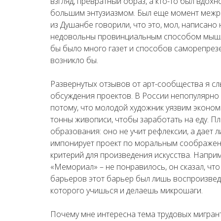
взгляд, превратный образ, а кто-то был вдохн
большим энтузиазмом. Был еще момент межре
из Душанбе говорили, что это, мол, написано 
недовольны провинциальным способом мышле
бы было много газет и способов саморепрезе
возникло бы.
Развернутых отзывов от арт-сообщества я слы
обсуждения проектов. В России непопулярно 
потому, что молодой художник уязвим эконо
тонны живописи, чтобы заработать на еду. П
образования: оно не учит рефлексии, а дает 
импонирует проект по моральным соображен
критерий для произведения искусства. Напри
«Мемориал» – не понравилось, он сказал, чт
барьеров этот барьер был лишь воспроизведен
которого учишься и делаешь микрошаги.
Почему мне интересна тема трудовых мигран