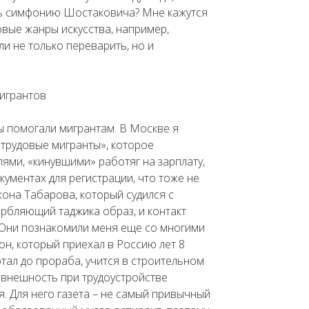
ть симфонию Шостаковича? Мне кажутся
вые жанры искусства, например,
и не только переварить, но и
мигрантов
бы помогали мигрантам. В Москве я
трудовые мигранты», которое
ями, «кинувшими» работяг на зарплату,
окументах для регистрации, что тоже не
она Табарова, который судился с
орбляющий таджика образ, и контакт
. Они познакомили меня еще со многими
н, который приехал в Россию лет 8
отал до прораба, учится в строительном
го внешность при трудоустройстве
я. Для него газета – не самый привычный