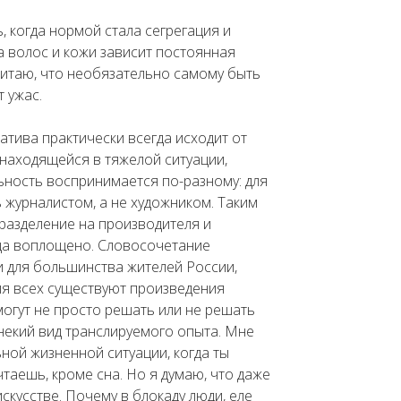
, когда нормой стала сегрегация и
а волос и кожи зависит постоянная
считаю, что необязательно самому быть
 ужас.
атива практически всегда исходит от
 находящейся в тяжелой ситуации,
ьность воспринимается по-разному: для
ь журналистом, а не художником. Таким
разделение на производителя и
нца воплощено. Словосочетание
и для большинства жителей России,
для всех существуют произведения
могут не просто решать или не решать
некий вид транслируемого опыта. Мне
ной жизненной ситуации, когда ты
таешь, кроме сна. Но я думаю, что даже
скусстве. Почему в блокаду люди, еле