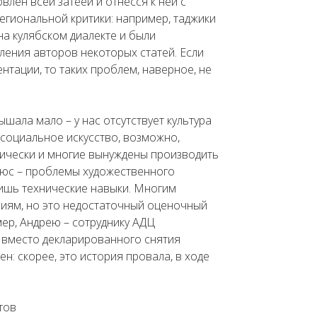
овлен всей затеей и отнесся к ней с
гиональной критики: например, таджики
на кулябском диалекте и были
ния авторов некоторых статей. Если
нтации, то таких проблем, наверное, не
шала мало – у нас отсутствует культура
социальное искусство, возможно,
мически и многие вынуждены производить
люс – проблемы художественного
лишь технические навыки. Многим
иям, но это недостаточный оценочный
мер, Андрею – сотруднику АДЦ
о вместо декларированного снятия
: скорее, это история провала, в ходе
тов