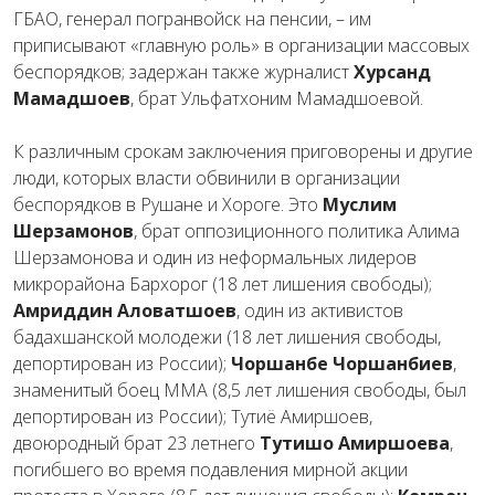
ГБАО, генерал погранвойск на пенсии, – им
приписывают «главную роль» в организации массовых
беспорядков; задержан также журналист
Хурсанд
Мамадшоев
, брат Ульфатхоним Мамадшоевой.
К различным срокам заключения приговорены и другие
люди, которых власти обвинили в организации
беспорядков в Рушане и Хороге. Это
Муслим
Шерзамонов
, брат оппозиционного политика Алима
Шерзамонова и один из неформальных лидеров
микрорайона Бархорог (18 лет лишения свободы);
Амриддин Аловатшоев
, один из активистов
бадахшанской молодежи (18 лет лишения свободы,
депортирован из России);
Чоршанбе Чоршанбиев
,
знаменитый боец ММА (8,5 лет лишения свободы, был
депортирован из России); Тутиё Амиршоев,
двоюродный брат 23 летнего
Тутишо Амиршоева
,
погибшего во время подавления мирной акции