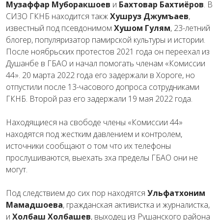
Музаффар Муборакшоев
и
Бахтовар Бахтиёров
. В
СИЗО ГКНБ находится такж
Хушруз Джумъаев
,
известный под псевдонимом
Хушом Гулям
, 23-летний
блогер, популяризатор памирской культуры и истории.
После ноябрьских протестов 2021 года он переехал из
Душанбе в ГБАО и начал помогать членам «Комиссии
44». 20 марта 2022 года его задержали в Хороге, но
отпустили после 13-часового допроса сотрудниками
ГКНБ. Второй раз его задержали 19 мая 2022 года.
Находящиеся на свободе члены «Комиссии 44»
находятся под жестким давлением и контролем,
источники сообщают о том что их телефоны
прослушиваются, выехать зха пределы ГБАО они не
могут.
Под следствием до сих пор находятся
Ульфатхоним
Мамадшоева
, гражданская активистка и журналистка,
и
Холбаш Холбашев
, выходец из Рушанского района