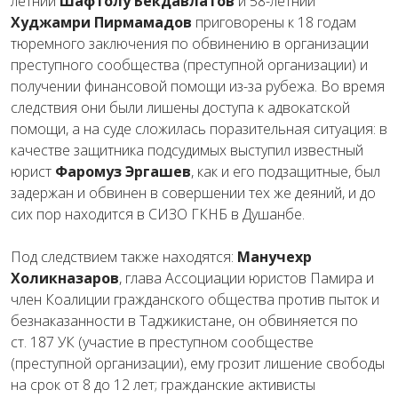
летний
Шафтолу Бекдавлатов
и 58-летний
Худжамри Пирмамадов
приговорены к 18 годам
тюремного заключения по обвинению в организации
преступного сообщества (преступной организации) и
получении финансовой помощи из-за рубежа. Во время
следствия они были лишены доступа к адвокатской
помощи, а на суде сложилась поразительная ситуация: в
качестве защитника подсудимых выступил известный
юрист
Фаромуз Эргашев
, как и его подзащитные, был
задержан и обвинен в совершении тех же деяний, и до
сих пор находится в СИЗО ГКНБ в Душанбе.
Под следствием также находятся:
Манучехр
Холикназаров
, глава Ассоциации юристов Памира и
член Коалиции гражданского общества против пыток и
безнаказанности в Таджикистане, он обвиняется по
ст. 187 УК (участие в преступном сообществе
(преступной организации), ему грозит лишение свободы
на срок от 8 до 12 лет; гражданские активисты