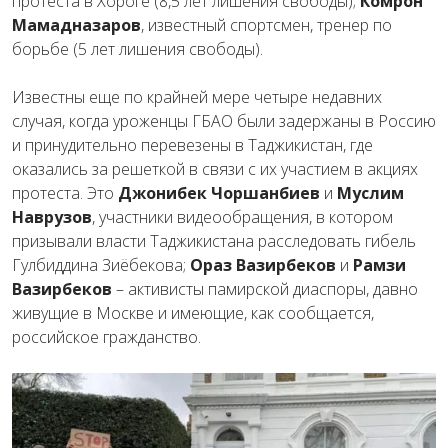
протеста в Хороге (8,5 лет лишения свободы);
Комрон
Мамадназаров
, известный спортсмен, тренер по
борьбе (5 лет лишения свободы).
Известны еще по крайней мере четыре недавних
случая, когда уроженцы ГБАО были задержаны в Россию
и принудительно перевезены в Таджикистан, где
оказались за решеткой в связи с их участием в акциях
протеста. Это
Джонибек Чоршанбиев
и
Муслим
Наврузов
, участники видеообращения, в котором
призывали власти Таджикистана расследовать гибель
Гулбиддина Зиёбекова;
Ораз Вазирбеков
и
Рамзи
Вазирбеков
– активисты памирской диаспоры, давно
живущие в Москве и имеющие, как сообщается,
российское гражданство.