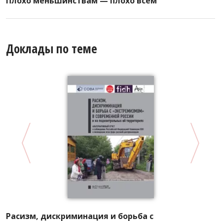
Плохо меньшинствам — плохо всем
Доклады по теме
«
Д
Расизм, дискриминация и борьба с