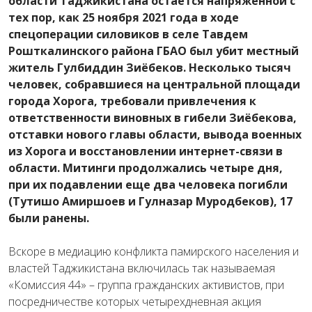
области Таджикистана остается напряженной с
тех пор, как 25 ноября 2021 года в ходе
спецоперации силовиков в селе Тавдем
Рошткалинского района ГБАО был убит местный
житель Гулбиддин Зиёбеков. Несколько тысяч
человек, собравшиеся на центральной площади
города Хорога, требовали привлечения к
ответственности виновных в гибели Зиёбекова,
отставки нового главы области, вывода военных
из Хорога и восстановлении интернет-связи в
области. Митинги продолжались четыре дня,
при их подавлении еще два человека погибли
(Тутишо Амиршоев и Гулназар Муродбеков), 17
были ранены.
Вскоре в медиацию конфликта памирского населения и
властей Таджикистана включилась так называемая
«Комиссия 44» – группа гражданских активистов, при
посредничестве которых четырехдневная акция