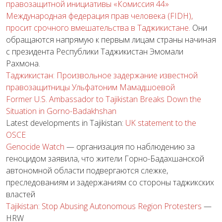
правозащитной инициативы «Комиссия 44»
Международная федерация прав человека (FIDH),
просит срочного вмешательства в Таджикистане.
Они
обращаются напрямую к первым лицам страны начиная
с президента Республики Таджикистан Эмомали
Рахмона.
Таджикистан: Произвольное задержание известной
правозащитницы Ульфатоним Мамадшоевой
Former U.S. Ambassador to Tajikistan Breaks Down the
Situation in Gorno-Badakhshan
Latest developments in Tajikistan:
UK statement to the
OSCE
Genocide Watch
— организация по наблюдению за
геноцидом заявила, что жители Горно-Бадахшанской
автономной области подвергаются слежке,
преследованиям и задержаниям со стороны таджикских
властей
Tajikistan: Stop Abusing Autonomous Region Protesters
—
HRW