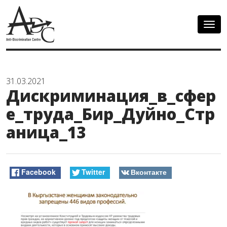
Togg
navig
31.03.2021
Дискриминация_в_сфер
е_труда_Бир_Дуйно_Стр
аница_13
Facebook
Twitter
Вконтакте