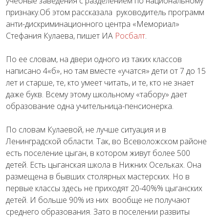
учебные заведения с разделением по национальному
признаку.Об этом рассказала руководитель программ
анти-дискриминационного центра «Мемориал»
Стефания Кулаева, пишет ИА
Росбалт
.
По ее словам, на двери одного из таких классов
написано 4«б», но там вместе «учатся» дети от 7 до 15
лет и старше, те, кто умеет читать, и те, кто не знает
даже букв. Всему этому школьному «табору» дает
образование одна учительница-пенсионерка.
По словам Кулаевой, не лучше ситуация и в
Ленинградской области. Так, во Всеволожском районе
есть поселение цыган, в котором живут более 500
детей. Есть цыганская школа в Нижних Осельках. Она
размещена в бывших столярных мастерских. Но в
первые классы здесь не приходят 20-40%% цыганских
детей. И больше 90% из них вообще не получают
среднего образования. Зато в поселении развиты