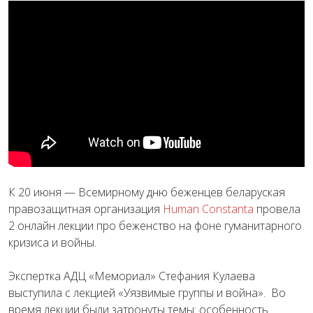
К 20 июня — Всемирному дню беженцев беларуская
правозащитная организация
Human Constanta
провела
2 онлайн лекции про беженство на фоне гуманитарного
кризиса и войны.
Экспертка АДЦ «Мемориал» Стефания Кулаева
выступила с лекцией «Уязвимые группы и война». Во
время лекции были затронуты темы: особенность