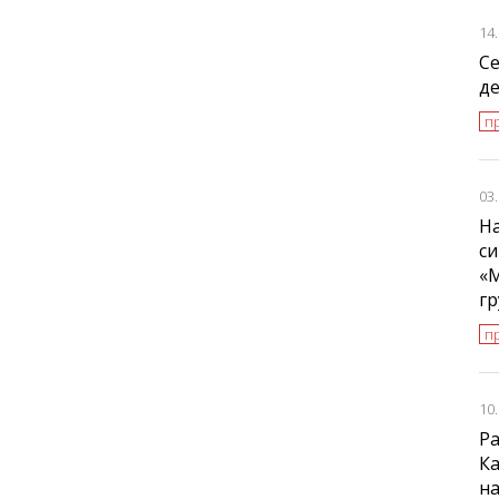
14
С
де
п
03
На
си
«
г
п
10
Ра
Ка
н