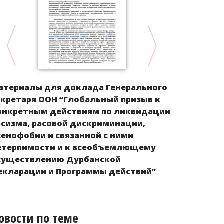
Альтернат
атериалы для доклада Генерального
соблюдени
екретаря ООН “Глобальный призыв к
Конвенции 
онкретным действиям по ликвидации
асизма, расовой дискриминации,
сенофобии и связанной с ними
етерпимости и к всеобъемлющему
существлению Дурбанской
екларации и Программы действий”
овости по теме