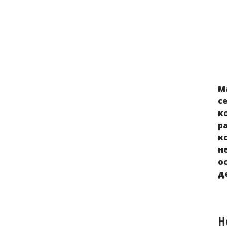
М
Положение детей из Украины в странах
с
Европы после 24 февраля 2022 года
к
р
к
н
о
д
Н