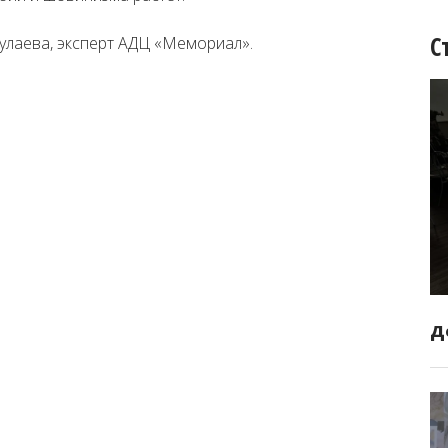
С
лаева, эксперт АДЦ «Мемориал».
Д