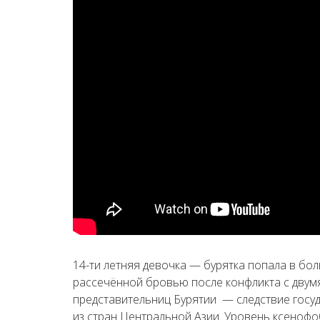
14-ти летняя девочка
— бурятка попала в бол
рассечённой бровью после конфликта с дву
представительниц Бурятии — следствие госу
из стран Центральной Азии. Уровень ксенофо