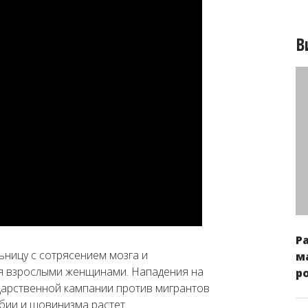
В
Р
ьницу с сотрясением мозга и
м
мя взрослыми женщинами. Нападения на
р
дарственной кампании против мигрантов
бии и шовинизма растет.