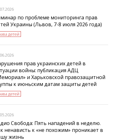
.07.2026
еминар по проблеме мониторинга прав
тей Украины (Львов, 7-8 июля 2026 года)
рава детей
.06.2026
рушения прав украинских детей в
туации войны: публикация АДЦ
Мемориал» и Харьковской правозащитной
руппы к июньским датам защиты детей
рава детей
.05.2026
дио Свобода: Пять нападений в неделю.
к ненависть к «не похожим» проникает в
ашу жизнь