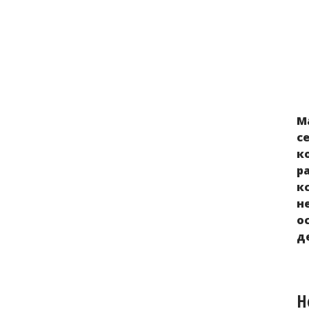
Альтернативный доклад О выполнении
М
Российской Федерацией Конвенции
с
ООН о ликвидации всех форм расовой
к
дискриминации
р
к
н
о
д
Н