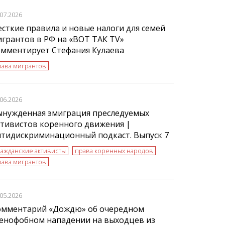
.07.2026
сткие правила и новые налоги для семей
грантов в РФ на «ВОТ ТАК TV»
омментирует Стефания Кулаева
рава мигрантов
.06.2026
ынужденная эмиграция преследуемых
тивистов коренного движения |
нтидискриминационный подкаст. Выпуск 7
ражданские активисты
права коренных народов
рава мигрантов
.05.2026
омментарий «Дождю» об очередном
сенофобном нападении на выходцев из