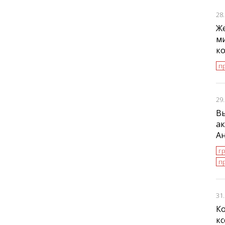
28
Же
ми
к
п
29
В
ак
А
г
п
31
К
к