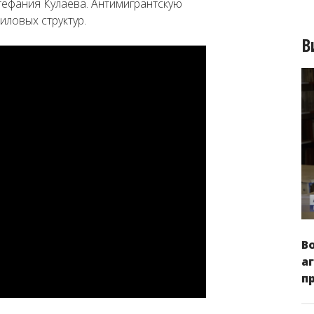
тефания Кулаева. Антимигрантскую
иловых структур.
В
В
а
п