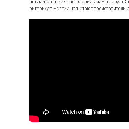
антимигрантских настроений комментирует С
риторику в России нагнетают представители с