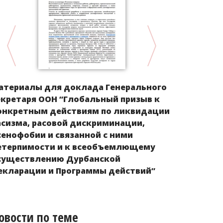
КЫРГЫЗСТА
атериалы для доклада Генерального
государств
екретаря ООН “Глобальный призыв к
из Кыргызс
онкретным действиям по ликвидации
рубежом, и
асизма, расовой дискриминации,
трудоустро
сенофобии и связанной с ними
етерпимости и к всеобъемлющему
существлению Дурбанской
екларации и Программы действий”
овости по теме