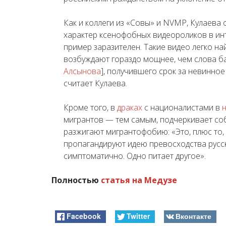
Как и коллеги из «Совы» и NVMP, Кулаев
характер ксенофобных видеороликов в инт
пример заразителен. Такие видео легко на
возбуждают гораздо мощнее, чем слова ба
Алсынова
], получившего срок за
невинное
считает Кулаева.
Кроме того, в
драках
с националистами в
мигрантов — тем самым, подчеркивает со
разжигают мигрантофобию: «Это, плюс то,
пропагандируют идею превосходства русск
симптоматично. Одно питает другое».
Полностью
статья на Медузе
Facebook
Twitter
Вконтакте