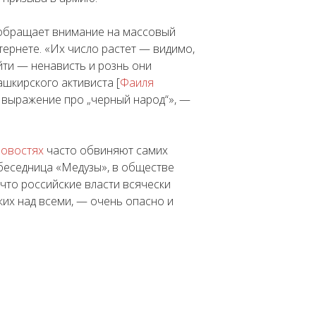
а обращает внимание на массовый
ернете. «Их число растет — видимо,
йти — ненависть и рознь они
шкирского активиста [
Фаиля
 выражение
про „черный народ“», —
новостях
часто обвиняют самих
беседница «Медузы», в обществе
 что российские власти всячески
их над всеми, — очень опасно и