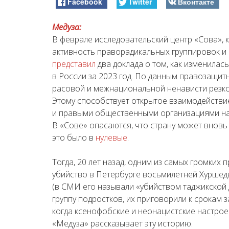
Facebook
Twitter
Вконтакте
Медуза:
В феврале исследовательский центр «Сова», 
активность праворадикальных группировок и 
представил
два доклада о том, как изменилас
в России за 2023 год. По данным правозащит
расовой и межнациональной ненависти резко
Этому способствует открытое взаимодействи
и правыми
общественными организациями
на
В «Сове» опасаются, что страну может вновь 
это было в
нулевые
.
Тогда, 20 лет назад, одним из самых громких
убийство в Петербурге восьмилетней Хуршед
(в СМИ его называли «убийством таджикской 
группу подростков, их приговорили к срокам за
когда ксенофобские и неонацистские настро
«Медуза» рассказывает эту историю.