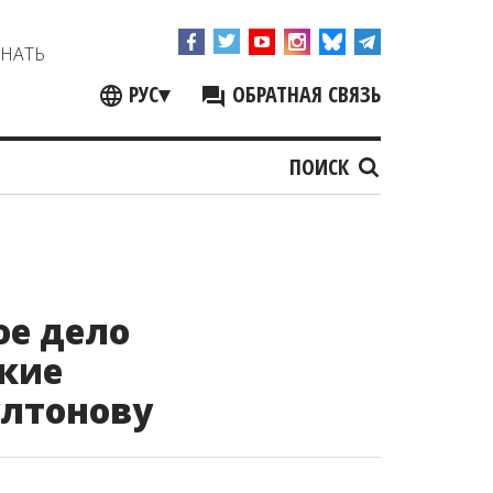
ЗНАТЬ
РУС
▾
ОБРАТНАЯ СВЯЗЬ
ПОИСК
ое дело
ские
ултонову