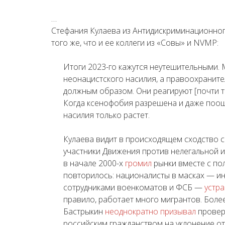
…
Стефания Кулаева из Антидискриминационно
того же, что и ее коллеги из «Совы» и NVMP:
Итоги 2023-го кажутся неутешительными. 
неонацистского насилия, а правоохраните
должным образом. Они реагируют [почти то
Когда ксенофобия разрешена и даже поощр
насилия только растет.
Кулаева видит в происходящем сходство с
участники Движения против нелегальной 
в начале 2000-х
громил
рынки вместе с пол
повторилось: националисты в масках — ин
сотрудниками военкоматов и ФСБ —
устр
правило, работает много мигрантов. Боле
Бастрыкин
неоднократно
призывал
провер
российским гражданством на уклонение от