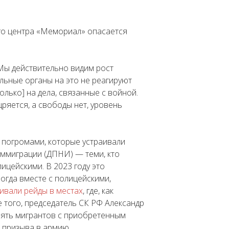
го центра «Мемориал» опасается
Мы действительно видим рост
льные органы на это не реагируют
лько] на дела, связанные с войной.
яется, а свободы нет, уровень
 погромами, которые устраивали
иммиграции (
ДПНИ
) — теми, кто
ицейскими. В 2023 году это
огда вместе с полицейскими,
аивали
рейды
в местах
, где, как
е того, председатель СК РФ Александр
ять мигрантов с приобретенным
 призыва в армию.