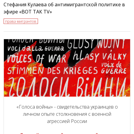
Стефания Кулаева об антимигрантской политике в
эфире «ВОТ ТАК TV»
права мигрантов
«Голоса войны» - свидетельства украинцев о
личном опыте столкновения с военной
агрессией России