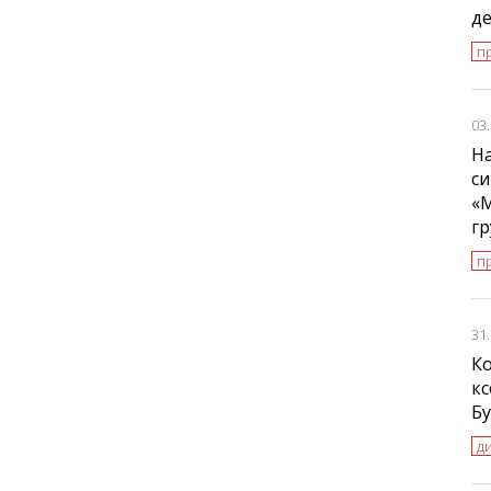
де
п
03
На
си
«
г
п
31
К
к
Б
д