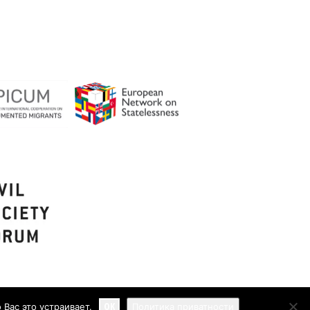
OK
Вас это устраивает.
Политика приватности