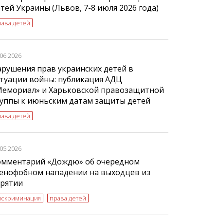
тей Украины (Львов, 7-8 июля 2026 года)
рава детей
.06.2026
рушения прав украинских детей в
туации войны: публикация АДЦ
Мемориал» и Харьковской правозащитной
руппы к июньским датам защиты детей
рава детей
.05.2026
омментарий «Дождю» об очередном
сенофобном нападении на выходцев из
урятии
искриминация
права детей