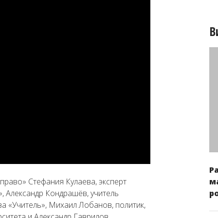
В
Р
м
право» Стефания Кулаева, эксперт
р
 Александр Кондрашёв, учитель
а «Учитель», Михаил Лобанов, политик,
ситета и Александр Гаврилов,