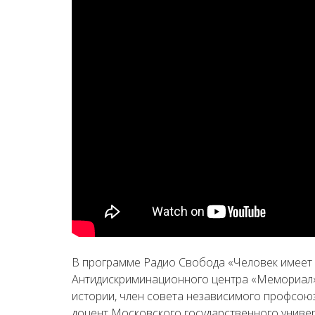
В программе Радио Свобода «Человек имеет 
Антидискриминационного центра «Мемориал»,
истории, член совета независимого профсоюз
доцент Московского государственного универ