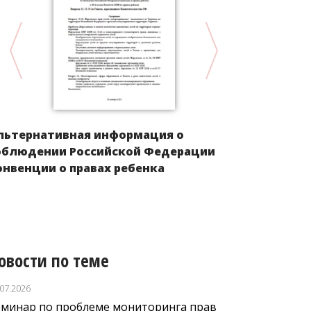
льтернативная информация о
Положение 
облюдении Российской Федерации
Европы пос
онвенции о правах ребенка
овости по теме
.07.2026
еминар по проблеме мониторинга прав