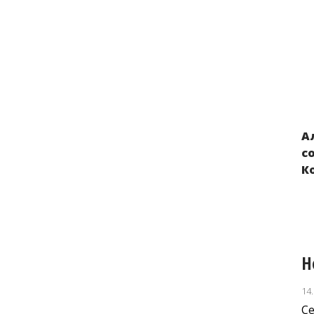
А
Нарушения прав детей из Украины,
с
вывезенных в Россию и Беларусь в
К
результате российской военной
агрессии
Н
14
С