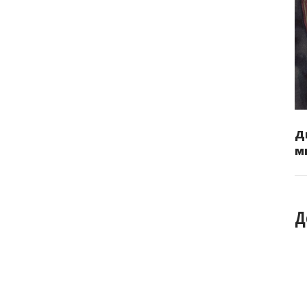
Д
м
Д