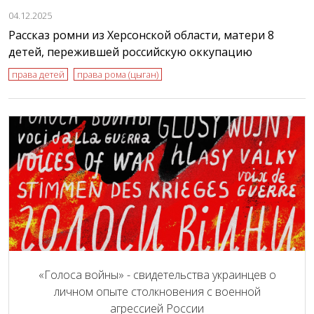
04.12.2025
Рассказ ромни из Херсонской области, матери 8
детей, пережившей российскую оккупацию
права детей
права рома (цыган)
«Голоса войны» - свидетельства украинцев о
личном опыте столкновения с военной
агрессией России