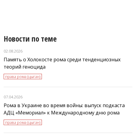
Р
л
Новости по теме
02.08.2026
Память о Холокосте рома среди тенденциозных
теорий геноцида
права рома (цыган)
07.04.2026
Рома в Украине во время войны: выпуск подкаста
АДЦ «Мемориал» к Международному дню рома
права рома (цыган)