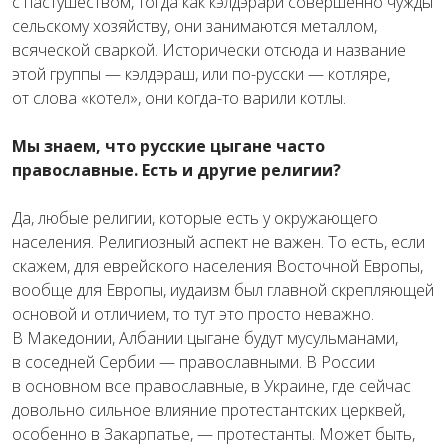
с пастушеством, тогда как кэлдэрари совершенно чужды
сельскому хозяйству, они занимаются металлом,
всяческой сваркой. Исторически отсюда и название
этой группы — кэлдэраш, или по-русски — котляре,
от слова «котел», они когда-то варили котлы.
Мы знаем, что русские цыгане часто
православные. Есть и другие религии?
Да, любые религии, которые есть у окружающего
населения. Религиозный аспект не важен. То есть, если
скажем, для еврейского населения Восточной Европы,
вообще для Европы, иудаизм был главной скрепляющей
основой и отличием, то тут это просто неважно.
В Македонии, Албании цыгане будут мусульманами,
в соседней Сербии — православными. В России
в основном все православные, в Украине, где сейчас
довольно сильное влияние протестантских церквей,
особенно в Закарпатье, — протестанты. Может быть,