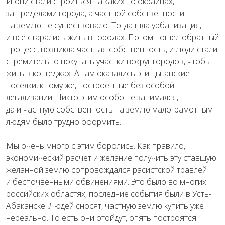
И они стали строиться на каких-то окраинах,
за пределами города, а частной собственности
на землю не существовало. Тогда шла урбанизация,
и все старались жить в городах. Потом пошел обратный
процесс, возникла частная собственность, и люди стали
стремительно покупать участки вокруг городов, чтобы
жить в коттеджах. А там оказались эти цыганские
поселки, к тому же, построенные без особой
легализации. Никто этим особо не занимался,
да и частную собственность на землю малограмотным
людям было трудно оформить.
Мы очень много с этим боролись. Как правило,
экономический расчет и желание получить эту ставшую
желанной землю сопровождался расистской травлей
и беспочвенными обвинениями. Это было во многих
российских областях, последние события были в Усть-
Абаканске. Людей сносят, частную землю купить уже
нереально. То есть они отойдут, опять построятся