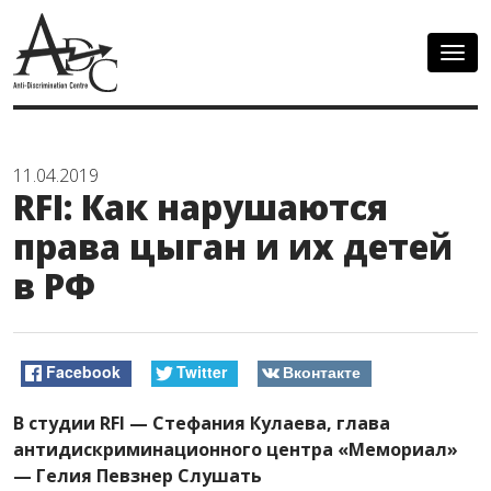
Togg
navig
11.04.2019
RFI: Как нарушаются
права цыган и их детей
в РФ
Facebook
Twitter
Вконтакте
В студии RFI — Стефания Кулаева, глава
антидискриминационного центра «Мемориал»
— Гелия Певзнер
Слушать