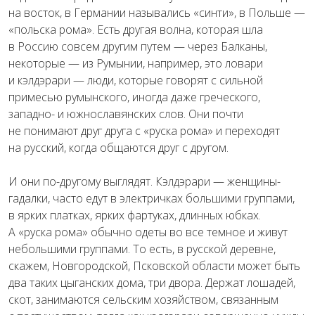
на восток, в Германии назывались «синти», в Польше —
«польска рома». Есть другая волна, которая шла
в Россию совсем другим путем — через Балканы,
некоторые — из Румынии, например, это ловари
и кэлдэрари — люди, которые говорят с сильной
примесью румынского, иногда даже греческого,
западно- и южнославянских слов. Они почти
не понимают друг друга с «руска рома» и переходят
на русский, когда общаются друг с другом.
И они по-другому выглядят. Кэлдэрари — женщины-
гадалки, часто едут в электричках большими группами,
в ярких платках, ярких фартуках, длинных юбках.
А «руска рома» обычно одеты во все темное и живут
небольшими группами. То есть, в русской деревне,
скажем, Новгородской, Псковской области может быть
два таких цыганских дома, три двора. Держат лошадей,
скот, занимаются сельским хозяйством, связанным