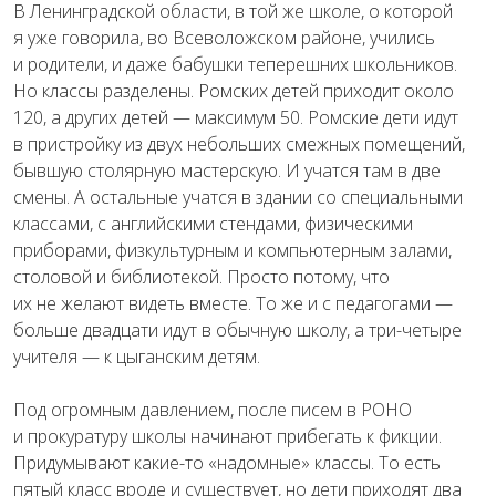
В Ленинградской области, в той же школе, о которой
я уже говорила, во Всеволожском районе, учились
и родители, и даже бабушки теперешних школьников.
Но классы разделены. Ромских детей приходит около
120, а других детей — максимум 50. Ромские дети идут
в пристройку из двух небольших смежных помещений,
бывшую столярную мастерскую. И учатся там в две
смены. А остальные учатся в здании со специальными
классами, с английскими стендами, физическими
приборами, физкультурным и компьютерным залами,
столовой и библиотекой. Просто потому, что
их не желают видеть вместе. То же и с педагогами —
больше двадцати идут в обычную школу, а три-четыре
учителя — к цыганским детям.
Под огромным давлением, после писем в РОНО
и прокуратуру школы начинают прибегать к фикции.
Придумывают какие-то «надомные» классы. То есть
пятый класс вроде и существует, но дети приходят два