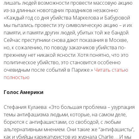
лишать людей возможности провести массовую акцию
из-за длинных новогодних праздников незаконно:
«Каждый год со дня убийства Маркелова и Бабуровой
мы пытались провести эту символическую акцию – и их
памяти, и памяти других людей, убитых той же бандой.
Сейчас преступники снова дают показания в Москве,
но, к сожалению, по поводу заказчиков убийства по-
прежнему нет никакой ясности. Хотя понятно, что это
политическое убийство, это становится особенно
очевидным после событий в Париже.»
Читать статью
полностью
Голос Америки
Стефания Кулаева: «Это большая проблема – узурпация
темы антифашизма людьми, которые, на самом деле,
борются с антифашистами, со свободой, с любым
альтернативным мнением. Они такие же “антифашисты”,
как и убийцы карикатуристов из журнала Charlie. …И мы