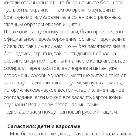
жители отлично знают, что было на месте большого
пустыря на окраине — там во время оккупации в
братскую могилу зарыли тела сотен расстрелянных,
главным образом евреев и цыган.
После войны эту могилу вскрыли, было произведено
официальное перезахоронение, останки перенесли к
обелиску павшим воинам. Но — без памятного знака,
без надписи, скрытно, тайно, стыдливо. Сейчас на
окраине смертной поляны и на месте концлагеря, где
собирали перед расстрелами евреев и цыган, уже
огорожены садовые участки, местные жители сажают
картошку — действительно, ну к чему нужны память,
история, человеческое достоинство и элементарное
сострадание, если можно все засадить картошкой и
огурцами? Вот и получается, что мы сами
подготавливаем почву под новый русский нацизм.
Саласпилс: дети и взрослые
— Мне было девять лет, когда началась война, мы жили