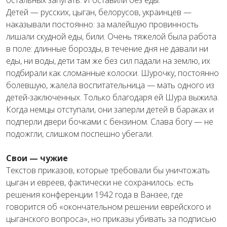
остальных запугать. И оставили без еды.
Детей — русских, цыган, белорусов, украинцев —
наказывали постоянно: за малейшую провинность
лишали скудной еды, били. Очень тяжелой была работа
в поле: длинные борозды, в течение дня не давали ни
еды, ни воды, дети там же без сил падали на землю, их
подбирали как сломанные колоски. Шурочку, постоянно
болевшую, жалела воспитательница — мать одного из
детей-заключенных. Только благодаря ей Шура выжила.
Когда немцы отступали, они заперли детей в бараках и
подперли двери бочками с бензином. Слава богу — не
подожгли, слишком поспешно убегали.
Свои — чужие
Текстов приказов, которые требовали бы уничтожать
цыган и евреев, фактически не сохранилось: есть
решения конференции 1942 года в Ванзее, где
говорится об «окончательном решении еврейского и
цыганского вопроса», но приказы убивать за подписью