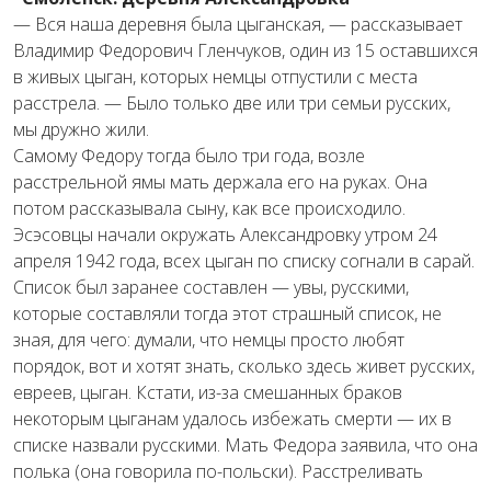
— Вся наша деревня была цыганская, — рассказывает
Владимир Федорович Гленчуков, один из 15 оставшихся
в живых цыган, которых немцы отпустили с места
расстрела. — Было только две или три семьи русских,
мы дружно жили.
Самому Федору тогда было три года, возле
расстрельной ямы мать держала его на руках. Она
потом рассказывала сыну, как все происходило.
Эсэсовцы начали окружать Александровку утром 24
апреля 1942 года, всех цыган по списку согнали в сарай.
Список был заранее составлен — увы, русскими,
которые составляли тогда этот страшный список, не
зная, для чего: думали, что немцы просто любят
порядок, вот и хотят знать, сколько здесь живет русских,
евреев, цыган. Кстати, из-за смешанных браков
некоторым цыганам удалось избежать смерти — их в
списке назвали русскими. Мать Федора заявила, что она
полька (она говорила по-польски). Расстреливать