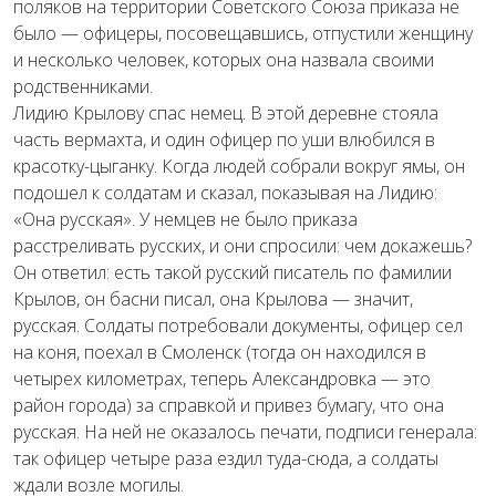
поляков на территории Советского Союза приказа не
было — офицеры, посовещавшись, отпустили женщину
и несколько человек, которых она назвала своими
родственниками.
Лидию Крылову спас немец. В этой деревне стояла
часть вермахта, и один офицер по уши влюбился в
красотку-цыганку. Когда людей собрали вокруг ямы, он
подошел к солдатам и сказал, показывая на Лидию:
«Она русская». У немцев не было приказа
расстреливать русских, и они спросили: чем докажешь?
Он ответил: есть такой русский писатель по фамилии
Крылов, он басни писал, она Крылова — значит,
русская. Солдаты потребовали документы, офицер сел
на коня, поехал в Смоленск (тогда он находился в
четырех километрах, теперь Александровка — это
район города) за справкой и привез бумагу, что она
русская. На ней не оказалось печати, подписи генерала:
так офицер четыре раза ездил туда-сюда, а солдаты
ждали возле могилы.