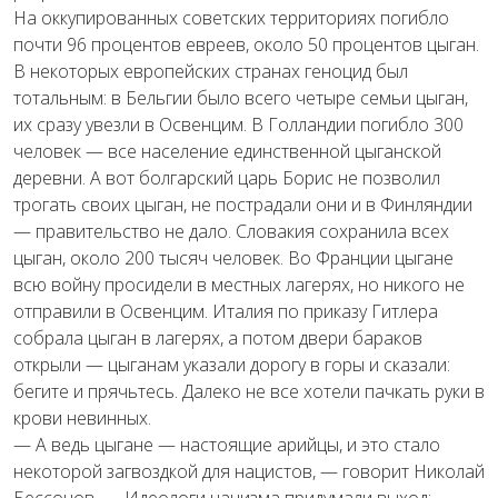
На оккупированных советских территориях погибло
почти 96 процентов евреев, около 50 процентов цыган.
В некоторых европейских странах геноцид был
тотальным: в Бельгии было всего четыре семьи цыган,
их сразу увезли в Освенцим. В Голландии погибло 300
человек — все население единственной цыганской
деревни. А вот болгарский царь Борис не позволил
трогать своих цыган, не пострадали они и в Финляндии
— правительство не дало. Словакия сохранила всех
цыган, около 200 тысяч человек. Во Франции цыгане
всю войну просидели в местных лагерях, но никого не
отправили в Освенцим. Италия по приказу Гитлера
собрала цыган в лагерях, а потом двери бараков
открыли — цыганам указали дорогу в горы и сказали:
бегите и прячьтесь. Далеко не все хотели пачкать руки в
крови невинных.
— А ведь цыгане — настоящие арийцы, и это стало
некоторой загвоздкой для нацистов, — говорит Николай