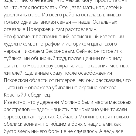
ждали. Никто не верил, что немцы могут просто так, ни
за что, всех пострелять. Отец взял мать, нас, детей и
ушел жить в лес. Из всего района осталась в живых
только одна цыганская семья — наша. Остальных
отвезли в Новоржев и там расстреляли».
Это фрагмент воспоминаний, записанный известным
художником, этнографом и историком цыганского
народа Николаем Бессоновым. Сейчас он готовит к
публикации обширный труд, посвященный геноциду
цыган. По Новоржеву сохранились показания местных
жителей, сделанные сразу после освобождения
Псковской области от гитлеровцев: они рассказали, что
цыган из Новоржева убивали на окраине колхоза
Красный Лебединец.
Известно, что у деревни Моглино были места массовых
расстрелов — здесь нацисты планомерно уничтожали
евреев, цыган, русских. Сейчас в Моглино стоит только
обелиск воинам, погибшим в боях с нацистами, как
будто здесь ничего больше не случалось. А ведь все