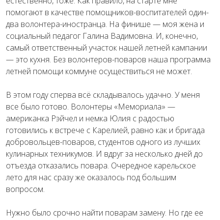
естественно, тоже. Как правило, на старте мне
помогают в качестве помощников-воспитателей один-
два волонтера-иностранца. На финише — моя жена и
социальный педагог Галина Вадимовна. И, конечно,
самый ответственный участок нашей летней кампании
— это кухня. Без волонтеров-поваров наша программа
летней помощи коммуне осуществиться не может.
В этом году сперва всё складывалось удачно. У меня
все было готово. Волонтеры «Мемориала» —
американка Рэйчел и немка Юлия с радостью
готовились к встрече с Карелией, равно как и бригада
добровольцев-поваров, студентов одного из лучших
кулинарных техникумов. И вдруг за несколько дней до
отъезда отказались повара. Очередное карельское
лето для нас сразу же оказалось под большим
вопросом.
Нужно было срочно найти поварам замену. Но где ее