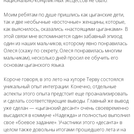
национально-конфликтных эксцессов не было.
Моим ребятам по душе пришлись как цыганские дети,
так и две необычные «восточные» женщины, которые,
как выяснилось, оказались «настоящими цыганками». В
этой связи мне вспоминается один забавный эпизод:
один из наших мальчиков, которому явно понравилась
Олеся (скажу по секрету, Олеся понравилась многим
мальчикам), несколько дней просил ее обучить его
основам цыганского языка.
Короче говоря, в это лето на хуторе Терву состоялся
уникальный опыт интеграции. Конечно, отдельные
аспекты этого опыта предстоит еще проанализировать
и сделать соответствующие выводы. Главный же вывод
уже сделан — «цыганский десант» очень своевременно
высадился в коммуне «Надежда» и полностью выполнил
свое «боевое задание». Участники этого «десанта» в
целом также довольны итогами прошедшего лета и на