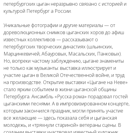
петербургских цыган неразрывно связано с историей и
культурой Петербург а России.
Уникальные фотографии и другие материалы — от
дореволюционных снимков цыганских хоров до афиш
известных коллективов — рассказывают о
петербургских творческих династиях (шльинских,
Марцинкевичей, Абауровых, Масальских, Панковых).
Но, вопреки частому заблуждению, цыгане знамениты
не только как музыканты: выставка иллюстрирует и
участие цыган в Великой Отечественной войне, и труд
на производстве. Открытие выставки «Цыгане на Неве»
стало ярким событием в жизни цыганской общины
Петербурга. Ансамбль «Русска рома» порадовал гостей
цыганскими песнями. А в импровизированном концерте,
которым закончился праздник, могли принять участие
все желающие — здесь показала себя и цыганская
молодежь, и «тряхнули стариной» ветераны сцены. В
создании выставки участвовал известный художник,