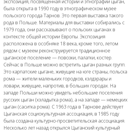
экспозиция, посвященная истории и этнографии цыган,
была открыта в 1990 году в этнографическом музее
польского города Тарнов. Это первая выставка такого
рода в Польше. Материалы для выставки собирались с
1979 года, они рассказывают о польских цыганах в
контексте общей истории Европы. Экспозиция
расположена в особняке 18 века, кроме того, летом
рядом с музеем реконструируется традиционное
цыганское поселение — повозки, палатки, костер.
Сейчас в Польше можно встретить цыган разных групп.
Это карпатские цыгане, живущие на юге страны, польска
рома — жители маленьких городков, кэлдэрары и
ловари, живущие, напротив, в больших городах. На
западе Польши можно увидеть небольшие поселения
русских цыган (хэладытка рома), а на западе — немецких
цыган (саситка рома). С 1963 года в Тарнове действует
Цыганская социокультурная ассоциация, в 1985 году
была создана культурно-просветительская ассоциация.
Несколько лет назад открылся Цыганский культурный