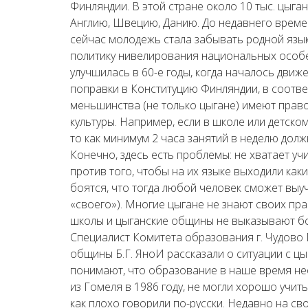
Финляндии. В этой стране около 10 тыс. цыган
Англию, Швецию, Данию. До недавнего времен
сейчас молодежь стала забывать родной язык
политику нивелирования национальных особе
улучшилась в 60-е годы, когда началось движ
поправки в Конституцию Финляндии, в соотве
меньшинства (не только цыгане) имеют право
культуры. Например, если в школе или детском
то как минимум 2 часа занятий в неделю дол
Конечно, здесь есть проблемы: не хватает уч
против того, чтобы на их языке выходили ка
боятся, что тогда любой человек сможет выуч
«своего»). Многие цыгане не знают своих пра
школы и цыганские общины не выказывают бо
Специалист Комитета образования г. Чудово 
общины Б.Г. ЯноИ рассказали о ситуации с ц
понимают, что образование в наше время нео
из Гомеля в 1986 году, не могли хорошо учи
как плохо говорили по-русски. Недавно на с