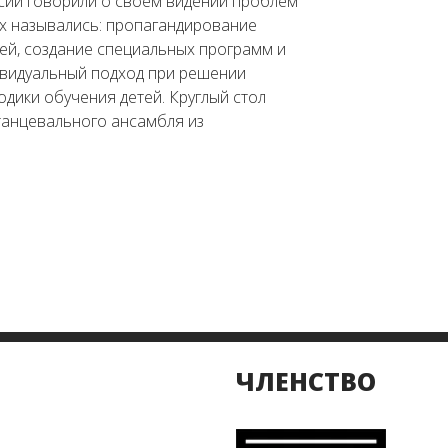
ссии говорили о своем видении проблем
х назывались: пропагандирование
ей, создание специальных программ и
дивидуальный подход при решении
дики обучения детей. Круглый стол
танцевального ансамбля из
ЧЛЕНСТВО