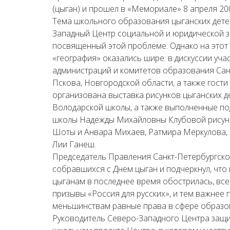
(цыган) и прошел в «Мемориале» 8 апреля 200
Тема школьного образования цыганских детей
Западный Центр социальной и юридической з
посвященный этой проблеме. Однако на этот 
«география» оказались шире: в дискуссии уч
администраций и комитетов образования Санк
Пскова, Новгородской области, а также гости
организована выставка рисунков цыганских 
Володарской школы, а также выполненные по
школы Надежды Михайловны Клубовой рисунки
Шоты и Анвара Михаев, Ратмира Меркулова, 
Лии Ганеш.
Председатель Правления Санкт-Петербургско
собравшихся с Днем цыган и подчеркнул, что
цыганам в последнее время обострилась, все
призывы «Россия для русских», и тем важнее
меньшинствам равные права в сфере образо
Руководитель Северо-Западного Центра защит