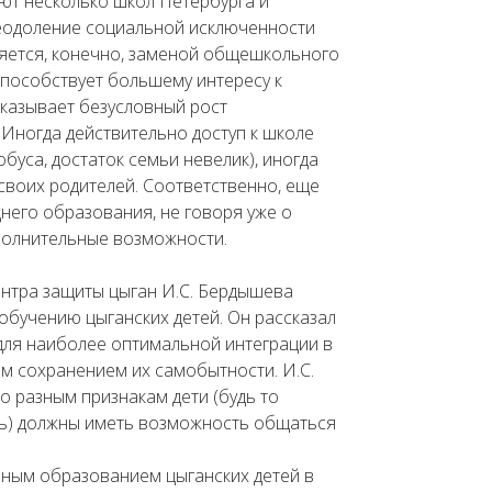
ют несколько школ Петербурга и
реодоление социальной исключенности
ляется, конечно, заменой общешкольного
способствует большему интересу к
казывает безусловный рост
 Иногда действительно доступ к школе
буса, достаток семьи невелик), иногда
своих родителей. Соответственно, еще
него образования, не говоря уже о
ополнительные возможности.
нтра защиты цыган И.С. Бердышева
обучению цыганских детей. Он рассказал
для наиболее оптимальной интеграции в
м сохранением их самобытности. И.С.
 разным признакам дети (будь то
ть) должны иметь возможность общаться
ьным образованием цыганских детей в