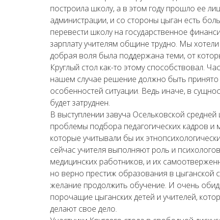
построила школу, а в этом году прошло ее ли
администрации, и со стороны цыган есть бо
перевести школу на государственное финанс
зарплату учителям общине трудно. Мы хотели
добрая воля была поддержана теми, от котор
Круглый стол как-то этому способствовал. Час
нашем случае решение должно быть принято 
особенностей ситуации. Ведь иначе, в сущнос
будет затруднен.
В выступлении завуча Осельковской средней 
проблемы подбора педагогических кадров и м
которые учитывали бы их этнопсихологически
сейчас учителя выполняют роль и психологов,
медицинских работников, и их самоотверженн
но верно престиж образования в цыганской с
желание продолжить обучение. И очень обидн
порочащие цыганских детей и учителей, кото
делают свое дело.