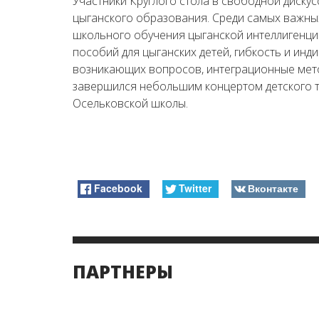
Участники Круглого стола в свободной диску
цыганского образования. Среди самых важны
школьного обучения цыганской интеллигенци
пособий для цыганских детей, гибкость и ин
возникающих вопросов, интеграционные мето
завершился небольшим концертом детского 
Осельковской школы.
Facebook
Twitter
Вконтакте
ПАРТНЕРЫ