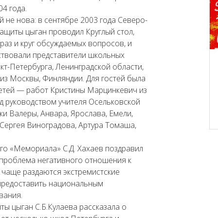
4 года.
 не нова: в сентябре 2003 года Северо-
ащиты цыган проводил Круглый стол,
раз и круг обсуждаемых вопросов, и
аствовали представители школьных
т-Петербурга, Ленинградской области,
 из Москвы, Финляндии. Для гостей была
детей — работ Кристины Марцинкевич из
д руководством учителя Осельковской
 Валеры, Анвара, Ярослава, Емели,
Сергея Виноградова, Артура Томаша,
го «Мемориала» С.Д. Хахаев поздравил
 проблема негативного отношения к
 чаще раздаются экстремистские
 предоставить национальным
вания.
ы цыган С.Б.Кулаева рассказала о