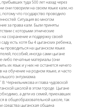
, прибывших туда 500 лет назад через
и они говорили на своем языке кали, но
, потому что государство проводило
нностей. Ситуация во многом
ение за права кали. Были приняты
тствии с которыми этнические
 на сохранение и поддержку своей
 саду есть хотя бы 4 цыганских ребенка,
жны проводиться на цыганском языке.
ителей, пособий, иногда сами цыгане
кие-либо печатные материалы (они
ить их язык и у них не останется ничего
в на обучение на родном языке, и часто
льшого энтузиазма.
Г.В. Чернильникова и глава чудовской
ыганской школой в этом городе. Цыгане
бходимо, а дети из семей, приехавших
ться в общеобразовательной школе, так
вои средства цыганская община