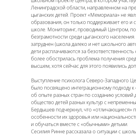
школьном проекте Центра, в котором участву
Ленинградской области, направленном на п
цыганских детей. Проект «Мемориала» не яв
образования, он только поддерживает его и 
школе. Мониторинг, проводимый Центром, по
безграмотности среди цыганского населения.
затруднен (школа далеко и нет школьного авто
дети расплачиваются за безответственность 
более обострилась проблема получения сред
высшем, хотя сейчас для этого появились д
Выступление психолога Северо-Западного Це
было посвящено интеграционному подходу к 
об опыте разных стран по созданию условий 
общество детей разных культур с непременны
Бердышев подчеркнул, что «отличающиеся» по
особенности их здоровья или национальнос
и обучаться вместе с «обычными» детьми.
Сесилия Ринне рассказала о ситуации с школ