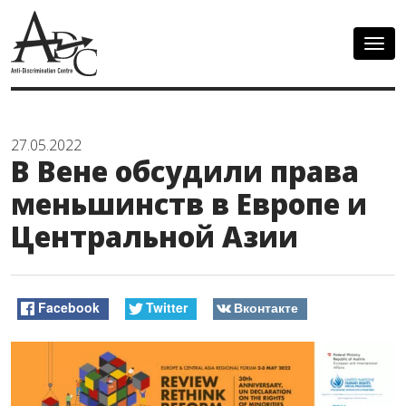
Togg
navig
27.05.2022
В Вене обсудили права
меньшинств в Европе и
Центральной Азии
Facebook
Twitter
Вконтакте