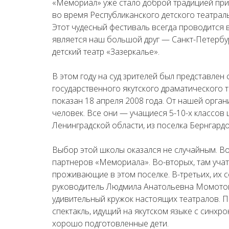
«Мемориал» уже стало доброй традицией прих
во время Республиканского детского театрал
Этот чудесный фестиваль всегда проводится 
является наш большой друг — Санкт-Петербу
детский театр «Зазеркалье».
В этом году на суд зрителей был представлен
государственного якутского драматического 
показан 18 апреля 2008 года. От нашей орга
человек. Все они — учащиеся 5-10-х классов
Ленинградской области, из поселка Бернгардо
Выбор этой школы оказался не случайным. Во
партнеров «Мемориала». Во-вторых, там учатс
проживающие в этом поселке. В-третьих, их 
руководитель Людмила Анатольевна Момотова
удивительный кружок настоящих театралов. 
спектакль, идущий на якутском языке с синх
хорошо подготовленные дети.