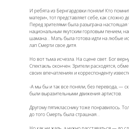
И ребята из Бернгардовки поняли! Кто помни
матери», тот представляет себе, как сложно д
Перед зрителями была разыграна настоящая 
национальным якутским горловым пением, н
шамана… Мать была готова идти на любые ис
лап Смерти свое дитя.
Но вот тьма исчезла. На сцене свет. Бог верн
Спектакль окончен. Зрители расходятся, обм
своих впечатлениях и корреспонденту извес
-А мы бы и так все поняли, без перевода, — с
были выразительными движения артистов.
Другому пятикласснику тоже понравилось. То
до того Смерть была страшная…
Но как ни жаль, а нужно расставаться — до 