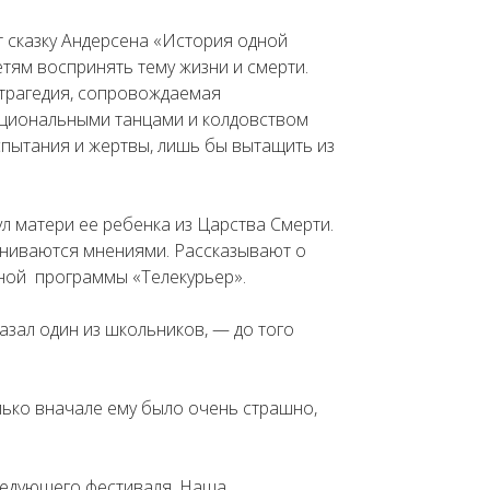
т сказку Андерсена «История одной
етям воспринять тему жизни и смерти.
трагедия, сопровождаемая
ациональными танцами и колдовством
пытания и жертвы, лишь бы вытащить из
ул матери ее ребенка из Царства Смерти.
ениваются мнениями. Рассказывают о
тной программы «Телекурьер».
казал один из школьников, — до того
лько вначале ему было очень страшно,
следующего фестиваля. Наша