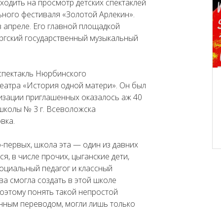
одить на просмотр детских спектаклей
ьного фестиваля «Золотой Арлекин».
в апреле. Его главной площадкой
ргский государственный музыкальный
 спектакль Нюрбинского
театра «История одной матери». Он был
низации приглашенных оказалось аж 40
 школы № 3 г. Всеволожска
вка.
-первых, школа эта — один из давних
я, в числе прочих, цыганские дети,
социальный педагог и классный
 смогла создать в этой школе
Поэтому понять такой непростой
ронным переводом, могли лишь только