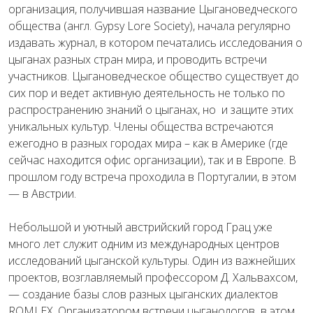
организация, получившая название Цыгановедческого
общества (англ. Gypsy Lore Society), начала регулярно
издавать журнал, в котором печатались исследования о
цыганах разных стран мира, и проводить встречи
участников. Цыгановедческое общество существует до
сих пор и ведет активную деятельность не только по
распространению знаний о цыганах, но и защите этих
уникальных культур. Члены общества встречаются
ежегодно в разных городах мира – как в Америке (где
сейчас находится офис организации), так и в Европе. В
прошлом году встреча проходила в Португалии, в этом
— в Австрии.
Небольшой и уютный австрийский город Грац уже
много лет служит одним из международных центров
исследований цыганской культуры. Один из важнейших
проектов, возглавляемый профессором Д. Хальвахсом,
— создание базы слов разных цыганских диалектов
ROMLEX. Организатором встречи цыганологов в этом