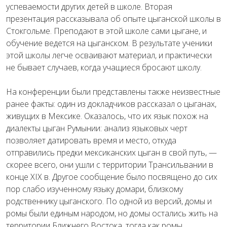
успеваемости других детей в школе. Вторая
презентация рассказывала об опыте цыганской школы в
Стокгольме. Преподают в этой школе сами цыгане, и
обучение ведется на цыганском. В результате ученики
этой школы легче осваивают материал, и практически
не бывает случаев, когда учащиеся бросают школу.
На конференции были представлены также неизвестные
ранее факты: один из докладчиков рассказал о цыганах,
живущих в Мексике. Оказалось, что их язык похож на
диалекты цыган Румынии: анализ языковых черт
позволяет датировать время и место, откуда
отправились предки мексиканских цыган в свой путь, —
скорее всего, они ушли с территории Трансильвании в
конце XIX в. Другое сообщение было посвящено до сих
пор слабо изученному языку домари, близкому
родственнику цыганского. По одной из версий, домы и
ромы были единым народом, но домы остались жить на
территории Ближнего Востока, тогда как ромы