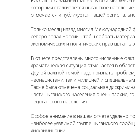
России. Это важный шаг на пути осмысления 
которыми сталкивается цыганское население 
отмечается и публикуется нашей регионально
Только месяц назад миссия Международной 
северо-запад России, чтобы собрать материа
экономических и политических прав цыган в э
В отчете представлены многочисленные факт
драматическая ситуация отмечается в област
Другой важной темой надо признать проблем
неонацистами, так и милицией и специальн
Также была отмечена социальная дискримин
части цыганского населения очень плохие, г
нецыганского населения.
Особое внимание в нашем отчете уделено 
наиболее уязвимой группе цыганского сообщ
дискриминации.