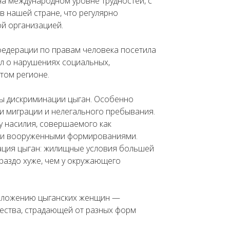
на международном уровне трудностей, с
в нашей стране, что регулярно
й организацией.
федерации по правам человека посетила
л о нарушениях социальных,
том регионе.
ы дискриминации цыган. Особенно
и миграции и нелегального пребывания.
у насилия, совершаемого как
ыми вооруженными формированиями.
ация цыган: жилищные условия большей
ораздо хуже, чем у окружающего
положению цыганских женщин —
ества, страдающей от разных форм