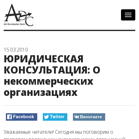
Togg
navig
15.03.2010
ЮРИДИЧЕСКАЯ
КОНСУЛЬТАЦИЯ: О
некоммерческих
организациях
Facebook
Twitter
Вконтакте
Уважаемые читатели! Сегодня мы поговорим о