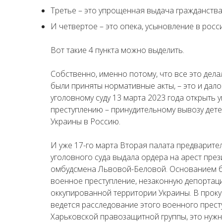
Третье – это упрощенная выдача гражданства
И четвертое – это опека, усыновление в росс
Вот такие 4 пункта можно выделить.
Собственно, именно потому, что все это дел
были приняты нормативные акты, – это и да
уголовному суду 13 марта 2023 года открыть
преступлению – принудительному вывозу дете
Украины в Россию.
И уже 17-го марта Вторая палата предварит
уголовного суда выдала ордера на арест през
омбудсмена Львовой-Беловой. Основанием б
военное преступление, незаконную депортаци
оккупированной территории Украины. В прок
ведется расследование этого военного прес
Харьковской правозащитной группы, это нуж