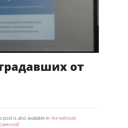
страдавших от
is post is also available in:
Английский
,
раинский