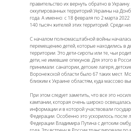
правительство их вернуть обратно в Украину.
оккупированных территорий Украины на Донб
года. А именно: с 18 февраля по 2 марта 202
140 тысяч жителей этих территорий. Среди ни
С началом полномасштабной войны началась
перемещению детей, которые находились в д
территории. Это дети-сироты или те, чьи род
дети, не имевшие опекунов. Для этого в Росс
принимали: санатории, детские лагеря, детски
Воронежской области было 67 таких мест. М
близким к Украине областям, куда массово вы
При этом следует заметить, что все это носи
кампании, которая очень широко освещалась
информации и в которой участвовали госуда
Федерации. Особенно это ускорилось после 
Федерации Владимира Путина с детским омб
года. Эту встречу в России транслировали по