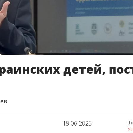
раинских детей, по
цев
19.06.2025
th
Ук