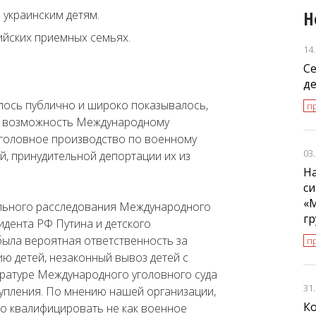
Н
 украинским детям.
ийских приемных семьях.
14
С
де
алось публично и широко показывалось,
п
ло возможность Международному
 уголовное производство по военному
03
й, принудительной депортации их из
На
си
«
ельного расследования Международного
г
идента РФ Путина и детского
ыла вероятная ответственность за
п
ю детей, незаконный вывоз детей с
уратуре Международного уголовного суда
31
тупления. По мнению нашей организации,
К
но квалифицировать не как военное