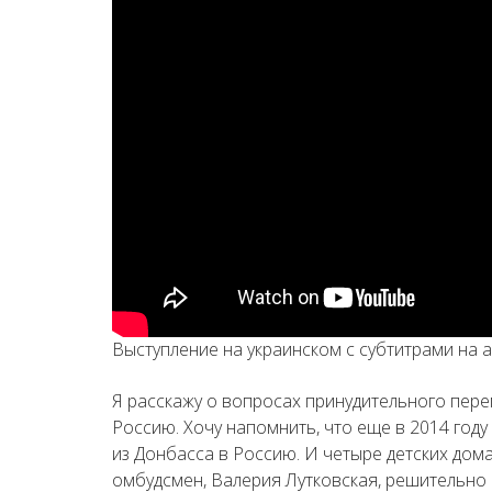
Выступление на украинском с субтитрами на 
Я расскажу о вопросах принудительного пере
Россию. Хочу напомнить, что еще в 2014 году
из Донбасса в Россию. И четыре детских дома
омбудсмен, Валерия Лутковская, решительно п