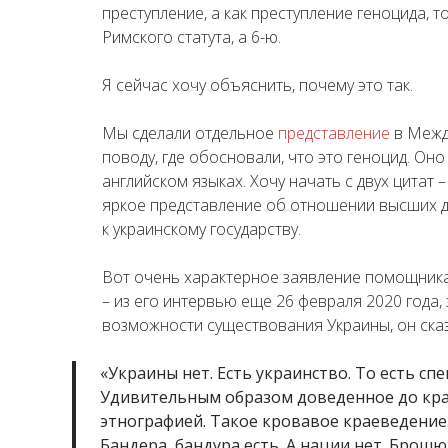
преступление, а как преступление геноцида, 
Римского статута, а 6-ю.
Я сейчас хочу объяснить, почему это так.
Мы сделали отдельное
представление
в Межд
поводу, где обосновали, что это геноцид. Оно 
английском языках. Хочу начать с двух цитат –
яркое представление об отношении высших 
к украинскому государству.
Вот очень характерное заявление помощника
– из его интервью еще 26 февраля 2020 года, 
возможности существования Украины, он сказ
«Украины нет. Есть украинство. То есть сп
Удивительным образом доведенное до кра
этнографией. Такое кровавое краеведение.
Бандера, бандура есть. А нации нет. Брошю