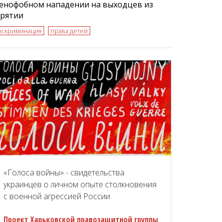
сенофобном нападении на выходцев из
урятии
искриминация
права детей
«Голоса войны» - свидетельства
украинцев о личном опыте столкновения
с военной агрессией России
Проект Харьковской правозащитной группы