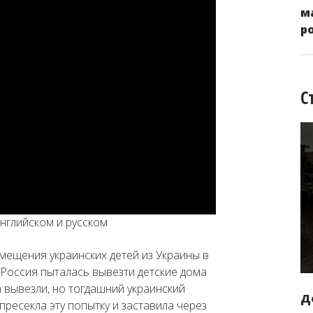
м
р
С
английском и русском
мещения украинских детей из Украины в
 Россия пыталась вывезти детские дома
 вывезли, но тогдашний украинский
Д
ресекла эту попытку и заставила через