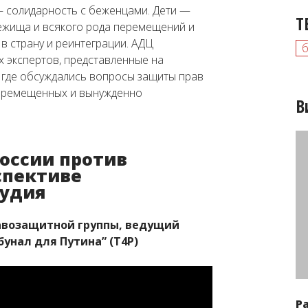
— солидарность с беженцами. Дети —
Т
бежища и всякого рода перемещений и
в страну и реинтеграции. АДЦ
х экспертов, представленные на
, где обсуждались вопросы защиты прав
 перемещенных и вынужденно
В
оссии против
спективе
судия
равозащитной группы, ведущий
бунал для Путина” (Т4Р)
Р