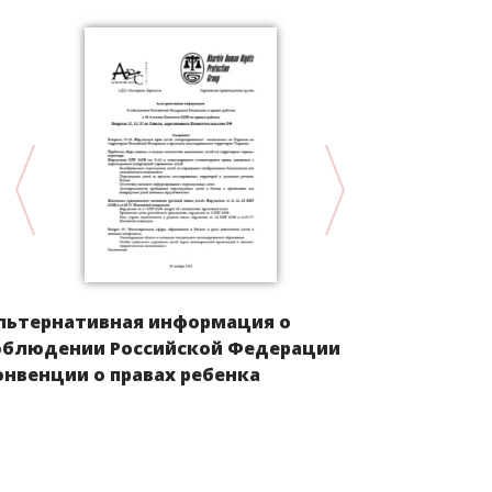
льтернативная информация о
Положение 
облюдении Российской Федерации
Европы пос
онвенции о правах ребенка