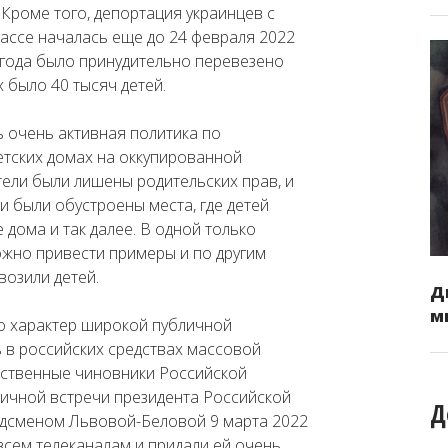
 Кроме того, депортация украинцев с
ассе началась еще до 24 февраля 2022
2 года было принудительно перевезено
х было 40 тысяч детей.
 очень активная политика по
етских домах на оккупированной
ители были лишены родительских прав, и
ии были обустроены места, где детей
е дома и так далее. В одной только
ожно привести примеры и по другим
возили детей.
Д
м
ло характер широкой публичной
 в российских средствах массовой
рственные чиновники Российской
личной встречи президента Российской
Д
удсменом Львовой-Беловой 9 марта 2022
 всем телеканалам и придали ей очень