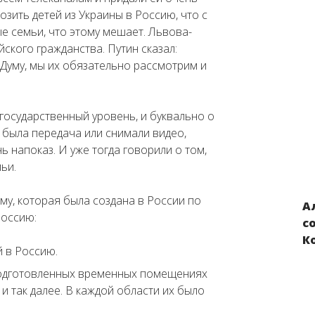
озить детей из Украины в Россию, что с
ые семьи, что этому мешает. Львова-
йского гражданства. Путин сказал:
Думу, мы их обязательно рассмотрим и
 государственный уровень, и буквально о
 была передача или снимали видео,
нь напоказ. И уже тогда говорили о том,
ьи.
му, которая была создана в России по
А
Нарушения прав детей из Украины,
Россию:
с
вывезенных в Россию и Беларусь в
К
результате российской военной
 в Россию.
агрессии
подготовленных временных помещениях
 и так далее. В каждой области их было