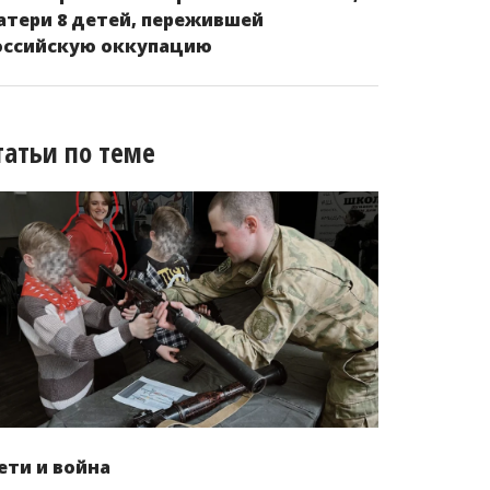
атери 8 детей, пережившей
оссийскую оккупацию
татьи по теме
ети и война