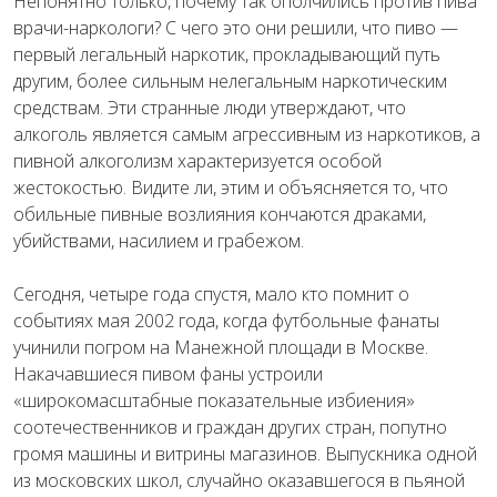
Непонятно только, почему так ополчились против пива
врачи-наркологи? С чего это они решили, что пиво —
первый легальный наркотик, прокладывающий путь
другим, более сильным нелегальным наркотическим
средствам. Эти странные люди утверждают, что
алкоголь является самым агрессивным из наркотиков, а
пивной алкоголизм характеризуется особой
жестокостью. Видите ли, этим и объясняется то, что
обильные пивные возлияния кончаются драками,
убийствами, насилием и грабежом.
Сегодня, четыре года спустя, мало кто помнит о
событиях мая 2002 года, когда футбольные фанаты
учинили погром на Манежной площади в Москве.
Накачавшиеся пивом фаны устроили
«широкомасштабные показательные избиения»
соотечественников и граждан других стран, попутно
громя машины и витрины магазинов. Выпускника одной
из московских школ, случайно оказавшегося в пьяной