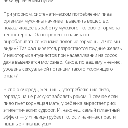
нехирургическим путем.
При упорном, систематическом потреблении пива
организм мужчины начинает выделять вещество,
подавляющее выработку мужского полового гормона
тестостерона. Одновременно начинают
вырабатываться женские половые гормоны. И что мы
видим? Таз расширяется, разрастаются грудные железы.
У некоторых энтузиастов при надавливании на сосок
даже выделяется молозиво. Каков, по вашему мнению,
уровень сексуальной потенции такого «кормящего
отца»?
В свою очередь, женщины, употребляющие пиво,
гораздо чаще рискуют заболеть раком. В случае если
пиво пьет кормящая мать, у ребенка вырастает риск
эпилептических судорог. И, наконец, самый пикантный
эффект — у «пивиц» грубеет голос и начинают расти
пышные «пивные усы»…