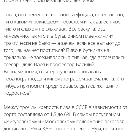
торжественно распивалась коллективом…
Тогда, во времена тотального дефицита, естественно,
ни о каком «прокисшем», несвежем и так далее пиве
никто и слыхом не слыхивал. Все раскупалось
мгновенно, так что и в бутылочном пиве «химии»
практически не было — а зачем, если все выпьют до
того, как начнет портиться? Пиво в бутылках на
прилавках не залеживалось, а пивная, где встречались
слесарь дядя Вася и профессор Василий
Вениаминович, в литературе живописалась
неоднократно, да и кинематографом запечатлена. Кто-
нибудь припомнит среди ее завсегдатаев женщин и
подростков?
Между прочим, крепость пива в СССР в зависимости от
сорта составляла от 1,5 до 6%. В самом популярном
«Жигулевском» и «Московском» содержание алкоголя
достигало 2,8% и 3,5% соответственно. Ну и, понятное