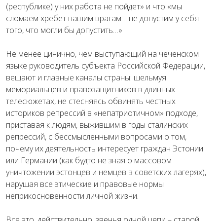
(республике) у них работа не пойдет» и что «мы
сломаем хребет нашим врагам… не допустим у себя
того, что могли бы допустить…»
Не менее цинично, чем выступающий на чеченском
языке руководитель субъекта Российской Федерации,
вещают и главные каналы страны: шельмуя
мемориальцев и правозащитников в длинных
телесюжетах, не стесняясь обвинять честных
историков репрессий в «непатриотичном» подходе,
приставая к людям, выжившим в годы сталинских
репрессий, с бессмысленными вопросами о том,
почему их деятельность интересует граждан Эстонии
или Германии (как будто не зная о массовом
уничтожении эстонцев и немцев в советских лагерях),
нарушая все этические и правовые нормы
неприкосновенности личной жизни.
Все это, действительно, звенья одной цепи – старой