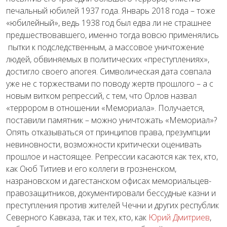
печальный юбилей 1937 года. Январь 2018 года – тоже
«юбилейный», ведь 1938 год был едва ли не страшнее
предшествовавшего, именно тогда вовсю применялись
пытки к подследственным, а массовое уничтожение
людей, обвиняемых в политических «преступлениях»,
достигло своего апогея. Символическая дата совпала
уже не с торжествами по поводу жертв прошлого – а с
новым витком репрессий, с тем, что Орлов назвал
«террором в отношении «Мемориала». Получается,
поставили памятник – можно уничтожать «Мемориал»?
Опять отказываться от принципов права, презумпции
невиновности, возможности критически оценивать
прошлое и настоящее. Репрессии касаются как тех, кто,
как Оюб Титиев и его коллеги в грозненском,
назрановском и дагестанском офисах мемориальцев-
правозащитников, документировали бессудные казни и
преступления против жителей Чечни и других республик
Северного Кавказа, так и тех, кто, как
Юрий Дмитриев
,