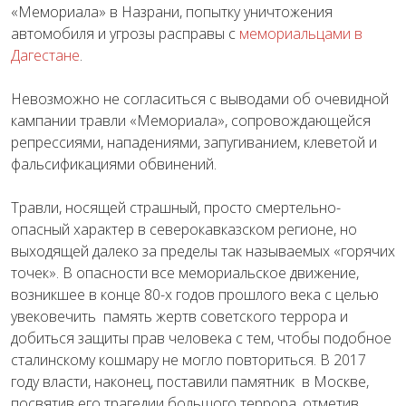
«Мемориала» в Назрани, попытку уничтожения
автомобиля и угрозы расправы с
мемориальцами в
Дагестане
.
Невозможно не согласиться с выводами об очевидной
кампании травли «Мемориала», сопровождающейся
репрессиями, нападениями, запугиванием, клеветой и
фальсификациями обвинений.
Травли, носящей страшный, просто смертельно-
опасный характер в северокавказском регионе, но
выходящей далеко за пределы так называемых «горячих
точек». В опасности все мемориальское движение,
возникшее в конце 80-х годов прошлого века с целью
увековечить память жертв советского террора и
добиться защиты прав человека с тем, чтобы подобное
сталинскому кошмару не могло повториться. В 2017
году власти, наконец, поставили памятник в Москве,
посвятив его трагедии большого террора, отметив