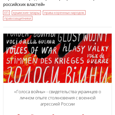
российских властей»
ЕП
крымские татары
права коренных народов
правозащитники
«Голоса войны» - свидетельства украинцев о
личном опыте столкновения с военной
агрессией России