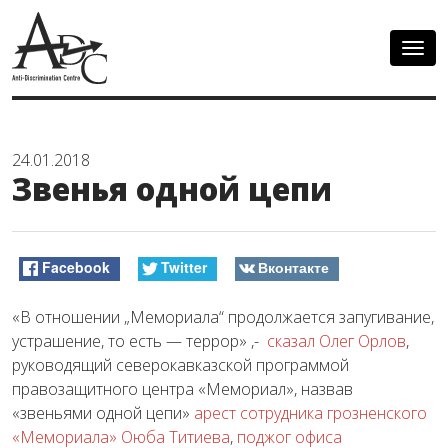
Togg
navig
24.01.2018
Звенья одной цепи
Facebook
Twitter
Вконтакте
«В отношении „Мемориала“ продолжается запугивание,
устрашение, то есть — террор» ,-
сказал Олег Орлов
,
руководящий северокавказской программой
правозащитного центра «Мемориал», назвав
«звеньями одной цепи»
арест сотрудника грозненского
«Мемориала» Оюба Титиева
,
поджог офиса