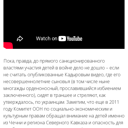
Пока, правда, до прямого санкционированного
властями участия детей в войне дело не дошло – если
не считать опубликованные Кадыровым видео, где его
несовершеннолетние сыновья (в том числе ныне
многажды орденоносный, прославившийся избиением
заключенного), сидят в траншее и стреляют, как
утверждалось, по украинцам. Заметим, что еще в 2011
году Комитет ООН по социально-экономическим и
культурным правам обращал внимание на детей именно
из Чечни и региона Северного Кавказа и опасность для