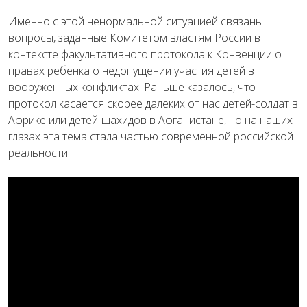
Именно с этой ненормальной ситуацией связаны
вопросы, заданные Комитетом властям России в
контексте факультативного протокола к Конвенции о
правах ребенка о недопущении участия детей в
вооруженных конфликтах. Раньше казалось, что
протокол касается скорее далеких от нас детей-солдат в
Африке или детей-шахидов в Афганистане, но на наших
глазах эта тема стала частью современной российской
реальности.