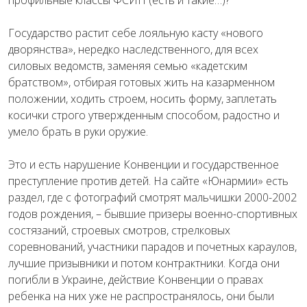
профильные классы ФСИН (есть и такие…)?
Государство растит себе лояльную касту «нового
дворянства», нередко наследственного, для всех
силовых ведомств, заменяя семью «кадетским
братством», отбирая готовых жить на казарменном
положении, ходить строем, носить форму, заплетать
косички строго утвержденным способом, радостно и
умело брать в руки оружие.
Это и есть нарушение Конвенции и государственное
преступление против детей. На сайте «Юнармии» есть
раздел, где с фотографий смотрят мальчишки 2000-2002
годов рождения, – бывшие призеры военно-спортивных
состязаний, строевых смотров, стрелковых
соревнований, участники парадов и почетных караулов,
лучшие призывники и потом контрактники. Когда они
погибли в Украине, действие Конвенции о правах
ребенка на них уже не распространялось, они были