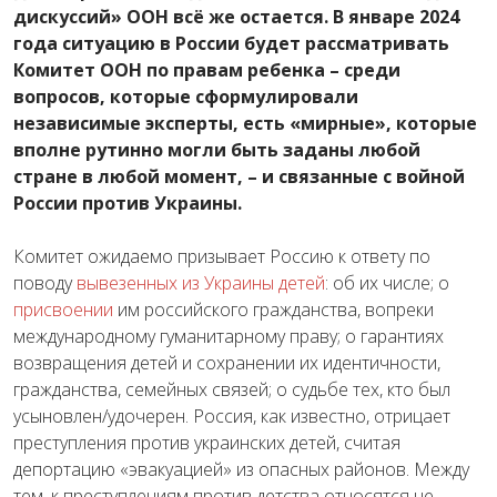
дискуссий» ООН всё же остается. В январе 2024
года ситуацию в России будет рассматривать
Комитет ООН по правам ребенка – среди
вопросов, которые сформулировали
независимые эксперты, есть «мирные», которые
вполне рутинно могли быть заданы любой
стране в любой момент, – и связанные с войной
России против Украины.
Комитет ожидаемо призывает Россию к ответу по
поводу
вывезенных из Украины детей
: об их числе; о
присвоении
им российского гражданства, вопреки
международному гуманитарному праву; о гарантиях
возвращения детей и сохранении их идентичности,
гражданства, семейных связей; о судьбе тех, кто был
усыновлен/удочерен. Россия, как известно, отрицает
преступления против украинских детей, считая
депортацию «эвакуацией» из опасных районов. Между
тем, к преступлениям против детства относятся не