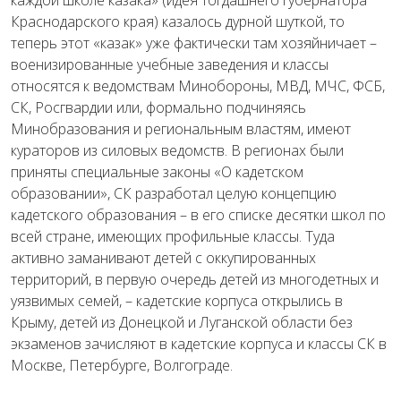
каждой школе казака» (идея тогдашнего губернатора
Краснодарского края) казалось дурной шуткой, то
теперь этот «казак» уже фактически там хозяйничает –
военизированные учебные заведения и классы
относятся к ведомствам Минобороны, МВД, МЧС, ФСБ,
СК, Росгвардии или, формально подчиняясь
Минобразования и региональным властям, имеют
кураторов из силовых ведомств. В регионах были
приняты специальные законы «О кадетском
образовании», СК разработал целую концепцию
кадетского образования – в его списке десятки школ по
всей стране, имеющих профильные классы. Туда
активно заманивают детей с оккупированных
территорий, в первую очередь детей из многодетных и
уязвимых семей, – кадетские корпуса открылись в
Крыму, детей из Донецкой и Луганской области без
экзаменов зачисляют в кадетские корпуса и классы СК в
Москве, Петербурге, Волгограде.