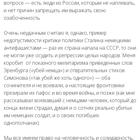
вопросе — есть люди из России, которым не наплевать,
и нет причин запрещать им выражать свою
озабоченность.
Очень неудачным считаю я, однако, пример
недопустимости критики политики Сталина немецкими
антифашистами — раз их страна напала на СССР, то они
не могли уже осудить и репрессии целых народов. Меня
коробит от показного милитаризма приведенных слов
Эренбурга («убей немца») и отвратительных стихов
Симонова («так убей же хоть одного») — оба
сочинителя и не воевали, а настоящие фронтовики
презирали их пафос и во время войны, и позже (как мне
рассказывал воевавший с немцами человек, который до
конца жизни страдал, думая и о сотнях реально убитых
им немецких солдат, и о своих погибших
однополчанах).
Мы все имеем право на человечность и солидарность,