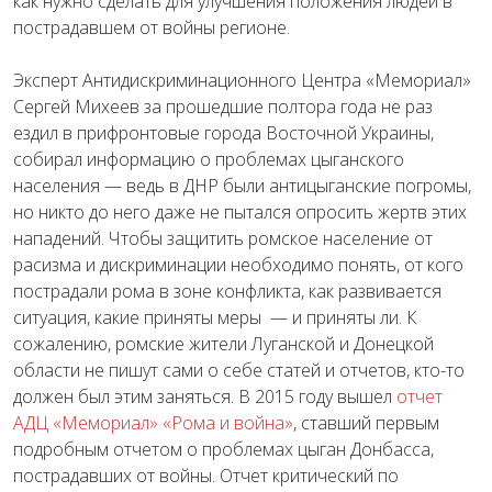
как нужно сделать для улучшения положения людей в
пострадавшем от войны регионе.
Эксперт Антидискриминационного Центра «Мемориал»
Сергей Михеев за прошедшие полтора года не раз
ездил в прифронтовые города Восточной Украины,
собирал информацию о проблемах цыганского
населения — ведь в ДНР были антицыганские погромы,
но никто до него даже не пытался опросить жертв этих
нападений. Чтобы защитить ромское население от
расизма и дискриминации необходимо понять, от кого
пострадали рома в зоне конфликта, как развивается
ситуация, какие приняты меры — и приняты ли. К
сожалению, ромские жители Луганской и Донецкой
области не пишут сами о себе статей и отчетов, кто-то
должен был этим заняться. В 2015 году вышел
отчет
АДЦ «Мемориал» «Рома и война»
, ставший первым
подробным отчетом о проблемах цыган Донбасса,
пострадавших от войны. Отчет критический по