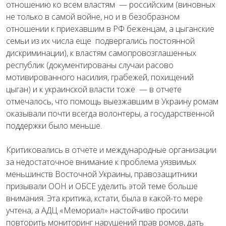
отношению ко всем властям — российским (виновных
не только в самой войне, но и в безобразном
отношении к приехавшим в РФ беженцам, а цыганские
семьи из их числа еще подвергались постоянной
дискриминации), к властям самопровозглашенных
республик (документированы случаи расово
мотивированного насилия, грабежей, похищений
цыган) и к украинской власти тоже — в отчете
отмечалось, что помощь выезжавшим в Украину ромам
оказывали почти всегда волонтеры, а государственной
поддержки было меньше.
Критиковались в отчете и международные организации
за недостаточное внимание к проблема уязвимых
меньшинств Восточной Украины, правозащитники
призывали ООН и ОБСЕ уделить этой теме больше
внимания. Эта критика, кстати, была в какой-то мере
учтена, а АДЦ «Мемориал» настойчиво просили
повторить мониторинг нарушений прав ромов, дать