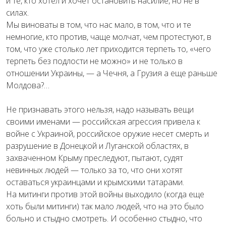
и те, кто хотел и хочет остановить насилие, но не в
силах.
Мы виноваты в том, что нас мало, в том, что и те
немногие, кто против, чаще молчат, чем протестуют, в
том, что уже столько лет приходится терпеть то, «чего
терпеть без подлости не можно» и не только в
отношении Украины, — а Чечня, а Грузия а еще раньше
Молдова?…
Не признавать этого нельзя, надо называть вещи
своими именами — российская агрессия привела к
войне с Украиной, российское оружие несет смерть и
разрушение в Донецкой и Луганской областях, в
захваченном Крыму преследуют, пытают, судят
невинных людей — только за то, что они хотят
оставаться украинцами и крымскими татарами.
На митинги против этой войны выходило (когда еще
хоть были митинги) так мало людей, что на это было
больно и стыдно смотреть. И особенно стыдно, что