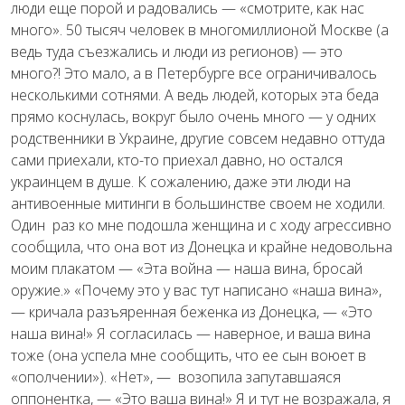
люди еще порой и радовались — «смотрите, как нас
много». 50 тысяч человек в многомиллионой Москве (а
ведь туда съезжались и люди из регионов) — это
много?! Это мало, а в Петербурге все ограничивалось
несколькими сотнями. А ведь людей, которых эта беда
прямо коснулась, вокруг было очень много — у одних
родственники в Украине, другие совсем недавно оттуда
сами приехали, кто-то приехал давно, но остался
украинцем в душе. К сожалению, даже эти люди на
антивоенные митинги в большинстве своем не ходили.
Один раз ко мне подошла женщина и с ходу агрессивно
сообщила, что она вот из Донецка и крайне недовольна
моим плакатом — «Эта война — наша вина, бросай
оружие.» «Почему это у вас тут написано «наша вина»,
— кричала разъяренная беженка из Донецка, — «Это
наша вина!» Я согласилась — наверное, и ваша вина
тоже (она успела мне сообщить, что ее сын воюет в
«ополчении»). «Нет», — возопила запутавшаяся
оппонентка, — «Это ваша вина!» Я и тут не возражала, я