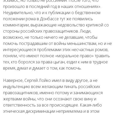
эскимос, но только не россиянин. После того, что
произошло в последний год в наших отношениях».
Неудивительно, что и к публикации о бедственном
положении рома в Донбассе тут же появились
комментарии, выражающие недовольство критикой со
стороны российских правозащитников. Люди,
возможно, не только ничего не делавшие, чтобы
помочь пострадавшим от войны меньшинствам, но и не
интересующиеся проблемами этих несчастных ромов,
поняли, что имеют полное «моральное право» травить
тех, кто боролся за права цыган, ездил к ним в трудное
время, думал и думает о том, как помочь.
Наверное, Сергей Лойко имел в виду другое, а не
индульгенцию всем желающим пинать российских
правозащитников, именно потому и занимающихся
жертвами войны, что они осознают свою вину и
ответственность за все происходящее. Какая-либо
этническая дискриминации неприемлема и в этом